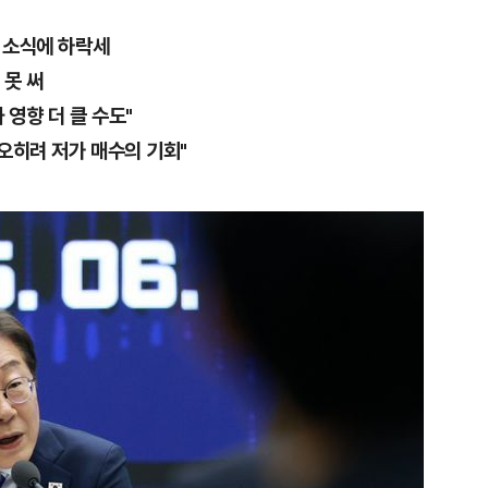
진 소식에 하락세
 못 써
영향 더 클 수도"
오히려 저가 매수의 기회"