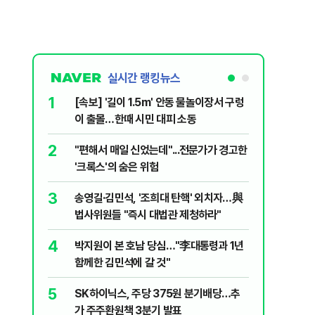
실시간 랭킹뉴스
1
6
[속보] '길이 1.5m' 안동 물놀이장서 구렁
'국장만 
이 출몰…한때 시민 대피 소동
'부글부글
2
7
"편해서 매일 신었는데"...전문가가 경고한
“우크라
'크록스'의 숨은 위험
유 3만t
3
8
송영길·김민석, '조희대 탄핵' 외치자…與
정청래 "
법사위원들 "즉시 대법관 제청하라"
민석 "자
4
9
박지원이 본 호남 당심…"李대통령과 1년
이란, 美
함께한 김민석에 갈 것"
즈 통행금
5
10
SK하이닉스, 주당 375원 분기배당…추
[데일리 
가 주주환원책 3분기 발표
민...홈