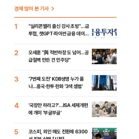
경제 많이 본 기사
1
"실리콘밸리 출신 강사 초빙"…금
투협, 챗GPT·파이썬 금융 데이터
분석 과정 개설
2
오세훈 "與 적반하장 도 넘어…공
급절벽 만든 건 민주당"
3
'7번째 도전' KDB생명 누가 품
나…흥국·한투·한화 '3색 셈법'
4
'국장만 하라고?'…ISA 세제개편
에 개미 '부글부글'
5
코스피, 외인 매도 전환에 6300