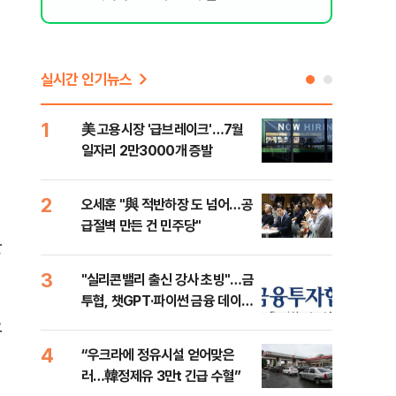
실시간 인기뉴스
1
6
美 고용시장 '급브레이크'…7월
'7
일자리 2만3000개 증발
나…
2
7
오세훈 "與 적반하장 도 넘어…공
[인
급절벽 만든 건 민주당"
인사
한
3
8
"실리콘밸리 출신 강사 초빙"…금
코스
투협, 챗GPT·파이썬 금융 데이터
선 
분석 과정 개설
오
4
9
“우크라에 정유시설 얻어맞은
'국
러…韓정제유 3만t 긴급 수혈”
에 