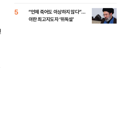
5
10
“언제 죽어도 이상하지 않다”…
[코
이란 최고지도자 ‘위독설’
관망
진