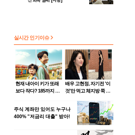
선 회복 실패 [시황]