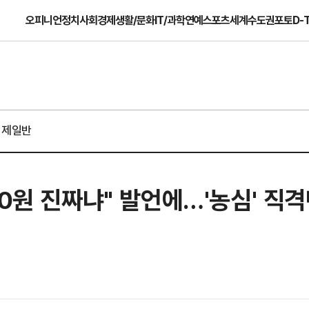
오피니언
정치
사회
경제
생활/문화
IT/과학
연예
스포츠
세계
수도권
포토
D-
경제일반
00원 진짜냐" 발언에…'농심' 직