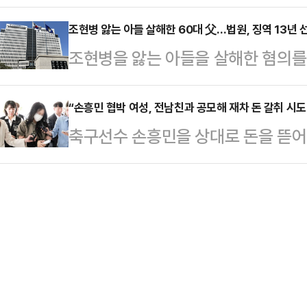
련주들이 상승하고 있다.한국거래소에 
다"면서 이같이 말했다.이어 "얼마 
했다.앞서 김용태 …
시장에서 한화솔루션은 전 거래일보다 
조현병 앓는 아들 살해한 60대 父…법원, 징역 13년 
스레 시계 선물에 관한 이야기가 나왔
조현병을 앓는 아들을 살해한 혐의를 
이뤄지고 있다.그 밖에도 HD현대에
드렸다"고 설명했다.그러면서 "이어
을 선고했다.부산지방법원 형사5부(
(8.48%) 등 태양광 관련주들이 
선물 중 시계가…
기소된 60대 A씨에게 징역 13년을 
“손흥민 협박 여성, 전남친과 공모해 재차 돈 갈취 시도
트저널(WSJ)은 10일(현지시각) 
축구선수 손흥민을 상대로 돈을 뜯어
8분쯤 부산 금정구 부곡동 한 거리에
수 있도록 관련 기업들이 로비활동을
공갈미수 사건이, 단독 범행이 아닌
혐의를 받는다.A씨 가족은 조현병을
로 미국 대표…
드러나 충격을 주고 있다.10일 서울
것으로 알려졌는데 사건 당일에도 가족
를 공갈 및 공갈미수 혐의로 구속기소
가 범행을 저지른 것으로 전해졌다.
모 씨는 공갈미수 혐의로 재판에 넘겼
을 한 것은 …
초음파 사진을 보내며 임신을 주장했
혐의를 받는다. 검찰 수사 결과 양 