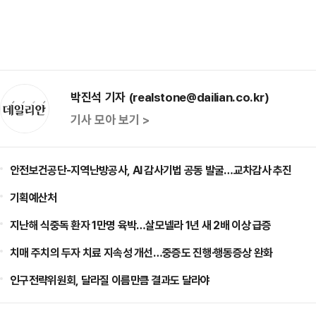
박진석 기자 (realstone@dailian.co.kr)
기사 모아 보기 >
안전보건공단-지역난방공사, AI 감사기법 공동 발굴…교차감사 추진
기획예산처
지난해 식중독 환자 1만명 육박…살모넬라 1년 새 2배 이상 급증
치매 주치의 두자 치료 지속성 개선…중증도 진행·행동증상 완화
인구전략위원회, 달라질 이름만큼 결과도 달라야