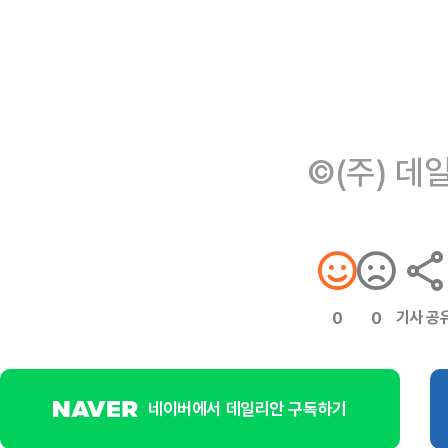
©(주) 데
기사 공
0
0
네이버에서 데일리안 구독하기