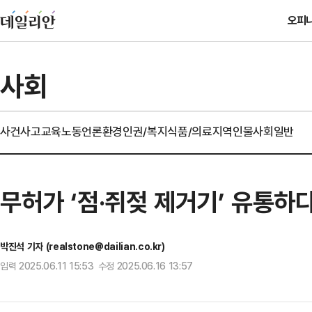
오피
사회
사건사고
교육
노동
언론
환경
인권/복지
식품/의료
지역
인물
사회일반
무허가 ‘점·쥐젖 제거기’ 유통하
박진석 기자 (realstone@dailian.co.kr)
입력 2025.06.11 15:53 수정 2025.06.16 13:57