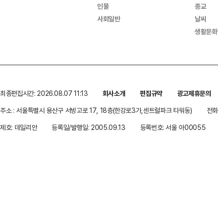
인물
종교
사회일반
날씨
생활문화
최종편집시간: 2026.08.07 11:13
회사소개
편집규약
광고제휴문의
주소 : 서울특별시 용산구 서빙고로 17, 18층(한강로3가,센트럴파크 타워동)
전화 
제호: 데일리안
등록일/발행일: 2005.09.13
등록번호: 서울 아00055