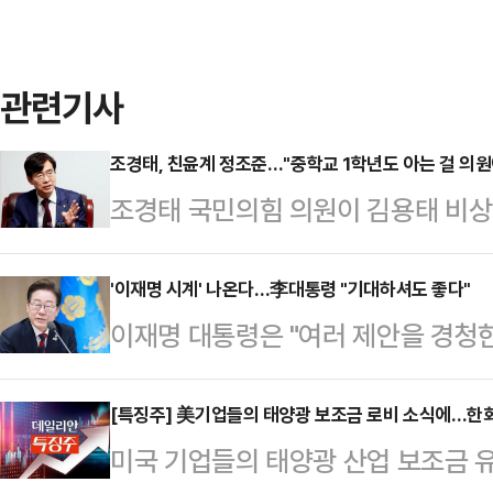
관련기사
조경태, 친윤계 정조준…"중학교 1학년도 아는 걸 의원
조경태 국민의힘 의원이 김용태 비상
추진에 반발하는 친윤(윤석열)계 의원
가 과연 중학교 1학년 수준은 되는지
'이재명 시계' 나온다…李대통령 "기대하셔도 좋다"
이재명 대통령은 "여러 제안을 경청한
태 의원은 11일 CBS라디오 '뉴스쇼
선물이 적합하겠다고 판단해 가성비 
는 중학교 1학년 학생에게 비상계엄
밝혔다.11일 정치권에 따르면 이 대
[특징주] 美기업들의 태양광 보조금 로비 소식에…한
것은 전쟁이라든지 비상사태 때 대통령
미국 기업들의 태양광 산업 보조금 유
와 관련해 언론에 일부만 보도되면서
비상계엄은 평화로운 시기에 대통령