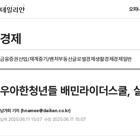
오피
경제
금융
증권
산업/재계
중기/벤처
부동산
글로벌경제
생활경제
경제일반
우아한청년들 배민라이더스쿨, 
남가희 기자 (hnamee@dailian.co.kr)
입력 2025.06.11 15:07 수정 2025.06.11 15:07