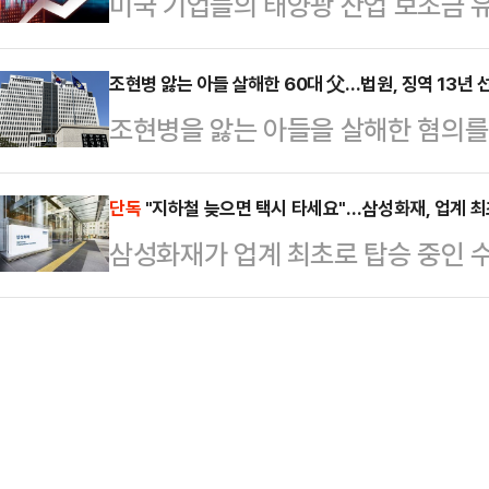
미국 기업들의 태양광 산업 보조금 유
와 관련해 언론에 일부만 보도되면서
비상계엄은 평화로운 시기에 대통령
련주들이 상승하고 있다.한국거래소에 
다"면서 이같이 말했다.이어 "얼마 
했다.앞서 김용태 …
시장에서 한화솔루션은 전 거래일보다 
조현병 앓는 아들 살해한 60대 父…법원, 징역 13년 
스레 시계 선물에 관한 이야기가 나왔
조현병을 앓는 아들을 살해한 혐의를 
이뤄지고 있다.그 밖에도 HD현대에
드렸다"고 설명했다.그러면서 "이어
을 선고했다.부산지방법원 형사5부(
(8.48%) 등 태양광 관련주들이 
선물 중 시계가…
기소된 60대 A씨에게 징역 13년을 
단독
"지하철 늦으면 택시 타세요"…삼성화재, 업계 최
트저널(WSJ)은 10일(현지시각) 
삼성화재가 업계 최초로 탑승 중인 
8분쯤 부산 금정구 부곡동 한 거리에
수 있도록 관련 기업들이 로비활동을
를 보장해 주는 보험을 선보인다.1
혐의를 받는다.A씨 가족은 조현병을
로 미국 대표…
탑승 중인 수도권 지하철이 30분 이
것으로 알려졌는데 사건 당일에도 가족
를 보장해 주는 '수도권지하철지연보
가 범행을 저지른 것으로 전해졌다.
사에 따르면 최근 5년간 지하철 지연 
을 한 것은 …
상 지연 된 경우는 연 51.4건으로