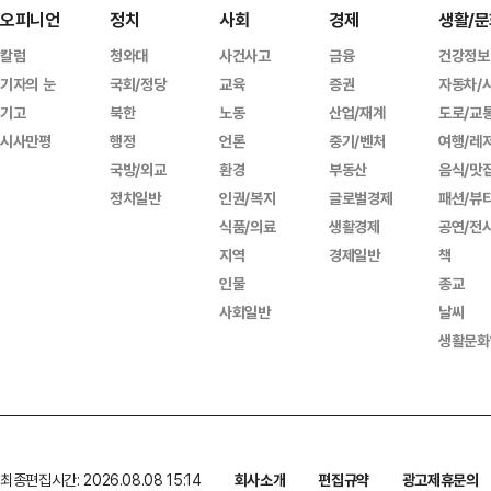
오피니언
정치
사회
경제
생활/문
칼럼
청와대
사건사고
금융
건강정보
기자의 눈
국회/정당
교육
증권
자동차/
기고
북한
노동
산업/재계
도로/교
시사만평
행정
언론
중기/벤처
여행/레
국방/외교
환경
부동산
음식/맛
정치일반
인권/복지
글로벌경제
패션/뷰
식품/의료
생활경제
공연/전
지역
경제일반
책
인물
종교
사회일반
날씨
생활문화
최종편집시간: 2026.08.08 15:14
회사소개
편집규약
광고제휴문의