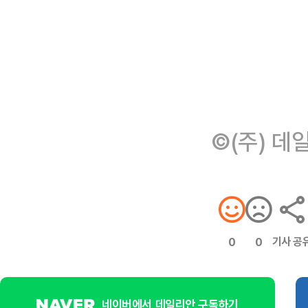
©(주) 데
기사 공
0
0
네이버에서 데일리안 구독하기