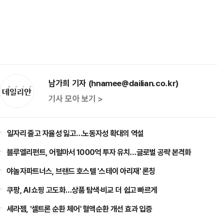
남가희 기자 (hnamee@dailian.co.kr)
기사 모아 보기 >
일자리 줄고 자율성 잃고…노동자성 확대의 역설
블루엘리펀트, 어펄마서 1000억 투자 유치…글로벌 공략 본격화
야놀자파트너스, 브랜드 호스텔 '스테이 아리재' 론칭
쿠팡, AI 쇼핑 고도화…상품 탐색·비교 더 쉽고 빠르게
세라젬, '셀트론 순환 체어' 혈액순환 개선 효과 입증