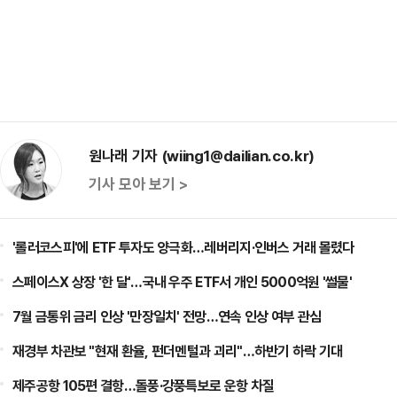
원나래 기자 (wiing1@dailian.co.kr)
기사 모아 보기 >
'롤러코스피'에 ETF 투자도 양극화…레버리지·인버스 거래 몰렸다
스페이스X 상장 '한 달'…국내 우주 ETF서 개인 5000억원 '썰물'
7월 금통위 금리 인상 '만장일치' 전망…연속 인상 여부 관심
재경부 차관보 "현재 환율, 펀더멘털과 괴리"…하반기 하락 기대
제주공항 105편 결항…돌풍·강풍특보로 운항 차질