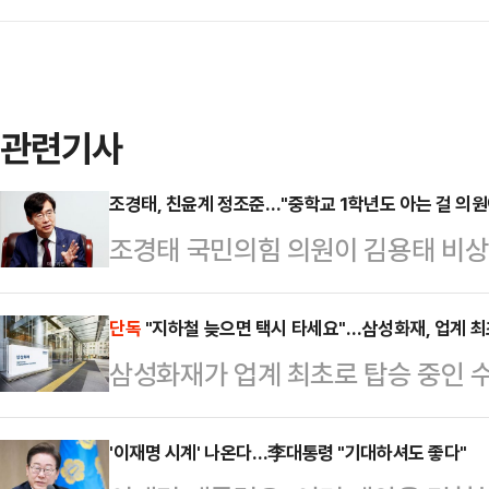
관련기사
조경태, 친윤계 정조준…"중학교 1학년도 아는 걸 의원
조경태 국민의힘 의원이 김용태 비상
추진에 반발하는 친윤(윤석열)계 의원
가 과연 중학교 1학년 수준은 되는지
단독
"지하철 늦으면 택시 타세요"…삼성화재, 업계 최
삼성화재가 업계 최초로 탑승 중인 
태 의원은 11일 CBS라디오 '뉴스쇼
를 보장해 주는 보험을 선보인다.1
는 중학교 1학년 학생에게 비상계엄
탑승 중인 수도권 지하철이 30분 이
'이재명 시계' 나온다…李대통령 "기대하셔도 좋다"
것은 전쟁이라든지 비상사태 때 대통령