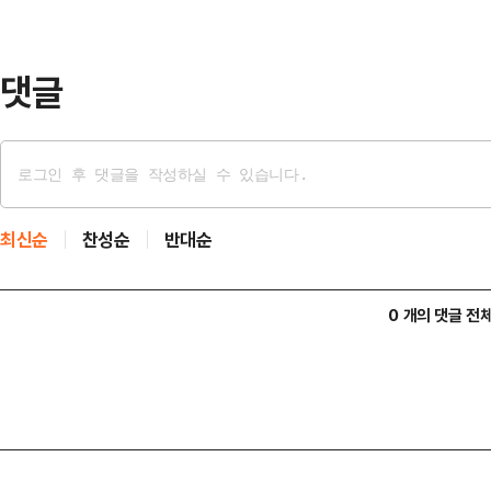
이 대통령의 공판기일을 추후지정하
자는 "헌법 84조를 적용해…
댓글
최신순
찬성순
반대순
0 개의 댓글 전