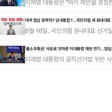
이재명 대통령은 "여러 제안을 경청한
를 보장해 주는 '수도권지하철지연보
비상계엄은 평화로운 시기에 대통령
선물이 적합하겠다고 판단해 가성비 
사에 따르면 최근 5년간 지하철 지연 
했다.앞서 김용태 …
밝혔다.11일 정치권에 따르면 이 대
대여 협상 경력직? 당내통합?…국민의힘 새 원내대표
상 지연 된 경우는 연 51.4건으로
6월 16일. 국민의힘 원내대표 선거
와 관련해 언론에 일부만 보도되면서
목적지에 가기 위해 택시를 이용하고 
원내대표가 권한대행을 맡게 되는 가
다"면서 이같이 말했다.이어 "얼마 
계됐다.…
정 관리를 하고 있다.전당대회에 앞선
'불소추특권' 사유로 잇따른 이대통령 재판 연기...양
스레 시계 선물에 관한 이야기가 나왔
이재명 대통령의 공직선거법 위반 
야당'으로서 원내 협상을 진두지휘하
드렸다"고 설명했다.그러면서 "이어
이 대통령 재임 중 불소추특권을 담고
요구된다. 국민의힘 관계자들은 차기 
선물 중 시계가…
재판을 무기한 연기하자 사법부를 향
력'보단 '당내통합'에 공감했다. 지
의 양심보다는 권력에 굴복한 것이라
기운 상황에서, 국민적 신뢰를 먼저
이 대통령의 사법리스크를 둘러싼 향
보인다.국민의힘은…
동 사건을 맡은 서울중앙지방법원 형