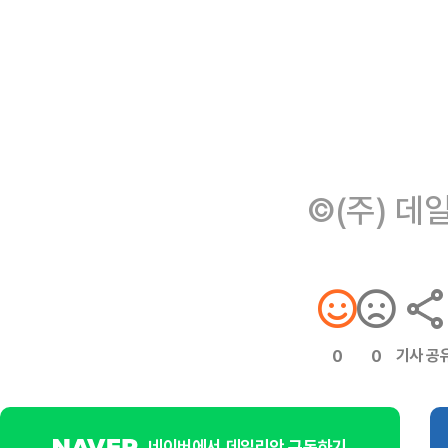
©(주) 데
기사 공
0
0
네이버에서 데일리안 구독하기