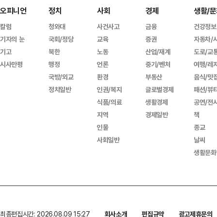
오피니언
정치
사회
경제
생활/문
칼럼
청와대
사건사고
금융
건강정보
기자의 눈
국회/정당
교육
증권
자동차/
기고
북한
노동
산업/재계
도로/교
시사만평
행정
언론
중기/벤처
여행/레
국방/외교
환경
부동산
음식/맛
정치일반
인권/복지
글로벌경제
패션/뷰
식품/의료
생활경제
공연/전
지역
경제일반
책
인물
종교
사회일반
날씨
생활문화
최종편집시간: 2026.08.09 15:27
회사소개
편집규약
광고제휴문의