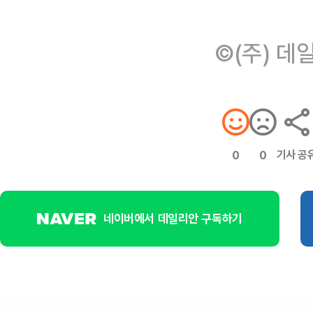
©(주) 데
기사 공
0
0
네이버에서 데일리안 구독하기