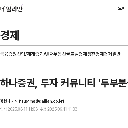
오피
경제
금융
증권
산업/재계
중기/벤처
부동산
글로벌경제
생활경제
경제일반
하나증권, 투자 커뮤니티 '두부분
강현태 기자 (trustme@dailian.co.kr)
입력 2025.06.11 11:03 수정 2025.06.11 11:03