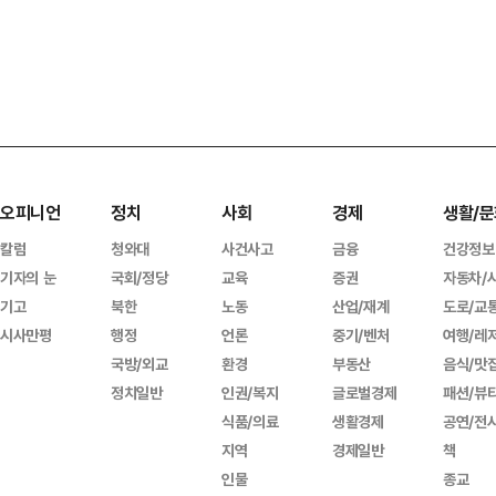
오피니언
정치
사회
경제
생활/문
칼럼
청와대
사건사고
금융
건강정보
기자의 눈
국회/정당
교육
증권
자동차/
기고
북한
노동
산업/재계
도로/교
시사만평
행정
언론
중기/벤처
여행/레
국방/외교
환경
부동산
음식/맛
정치일반
인권/복지
글로벌경제
패션/뷰
식품/의료
생활경제
공연/전
지역
경제일반
책
인물
종교