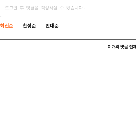
최신순
찬성순
반대순
0 개의 댓글 전