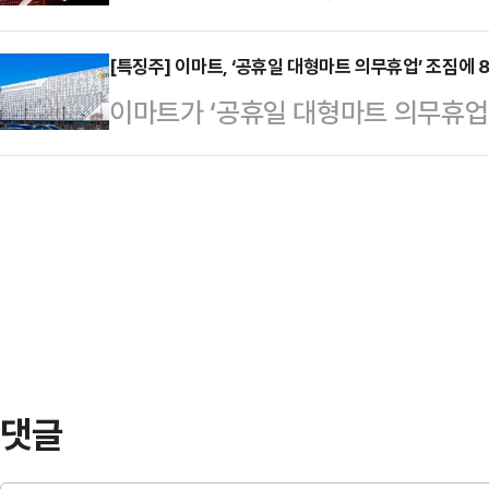
다.11일 한국거래소에 따르면 이날 
9일 오전 4시께 랜섬웨어에 의해 해킹
로나19…
(1만500원) 대비 23.05%(242
[특징주] 이마트, ‘공휴일 대형마트 의무휴업’ 조짐에 
문, 티켓 예매, 이북(eBook), 전
이마트가 ‘공휴일 대형마트 의무휴업
초반에는 1만5180원까지 상승했다
스가 중단됐다.예스24는 전날 공지에
넘게 내리고 있다.10일 한국거래소에
상으로 진행한 수요예측에서 희망밴드(
트는 전 거래일 대비 8.28%(750
에 공모가를 확정했다. 당시 참여 기
는 지난 정부에서 축소·폐지됐던 ‘공
시했다.이후 지난달 29일부터 30
권이 재추진할 움직임을 보이자 투심
는 4…
어민주당 의원은 전일(9일) “대형
록 법안을 처리할 것”이라며 “일요일
아니다”…
댓글