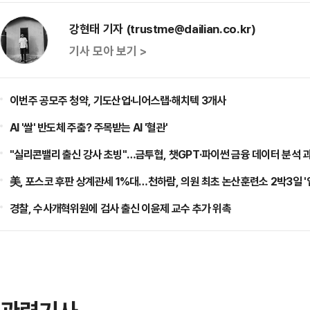
강현태 기자 (trustme@dailian.co.kr)
기사 모아 보기 >
이번주 공모주 청약, 기도산업·니어스랩·해치텍 3개사
AI '쌀' 반도체 주춤? 주목받는 AI '혈관'
"실리콘밸리 출신 강사 초빙"…금투협, 챗GPT·파이썬 금융 데이터 분석 
美, 포스코 후판 상계관세 1%대…천하람, 의원 최초 논산훈련소 2박3일 '
경찰, 수사개혁위원에 검사 출신 이윤제 교수 추가 위촉