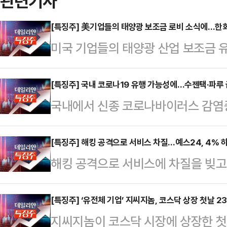
관련기사
[특징주] 美기업들의 태양광 보조금 로비 소식에…한
미국 기업들의 태양광 산업 보조금 유
련주들이 상승하고 있다.한국거래소에 
시장에서 한화솔루션은 전 거래일보다 
[특징주] 국내 코로나19 유행 가능성에…수젠택·파루
국내에서 신종 코로나바이러스 감염증
이뤄지고 있다.그 밖에도 HD현대에
는 방역 당국 우려가 제기됨에 따라 1
(8.48%) 등 태양광 관련주들이 
마 종목이 급등하고 있다.한국거래소에
[특징주] 해킹 공격으로 서비스 차질…예스24, 4% 
트저널(WSJ)은 10일(현지시각) 
해킹 공격으로 서비스에 차질을 빚고 
시장에서 수젠텍은 전장 대비 12.8
수 있도록 관련 기업들이 로비활동을
4% 가까이 내리고 있다.한국거래소에
텍은 코로나19 자가진단키트 등을 
로 미국 대표…
장 대비 3.90% 내린 4310원에 
[특징주] ‘유전체 기업’ 지씨지놈, 코스닥 상장 첫날 2
(22.05%), 그린생명과학(11.1
지씨지놈이 코스닥 시장에 상장한 첫날
린 주가는 한때 5.35%까지 내리는
당국이 해외 코로나19 유행 상황 등