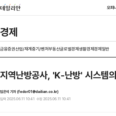
오피
경제
금융
증권
산업/재계
중기/벤처
부동산
글로벌경제
생활경제
경제일반
지역난방공사, 'K-난방' 시스템
임은석 기자 (fedor01@dailian.co.kr)
입력 2025.06.11 10:41 수정 2025.06.11 10:41