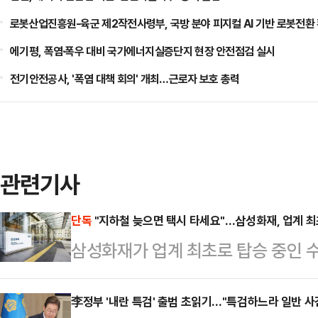
로봇산업진흥원-육군 제2작전사령부, 국방 분야 피지컬 AI 기반 로봇전환
에기평, 폭염·폭우 대비 국가에너지실증단지 현장 안전점검 실시
전기안전공사, '폭염 대책 회의' 개최…근로자 보호 총력
관련기사
단독
"지하철 늦으면 택시 타세요"…삼성화재, 업계 최
삼성화재가 업계 최초로 탑승 중인 
를 보장해 주는 보험을 선보인다.1
탑승 중인 수도권 지하철이 30분 이
李정부 '내란 특검' 출범 초읽기…"특검하느라 일반 사