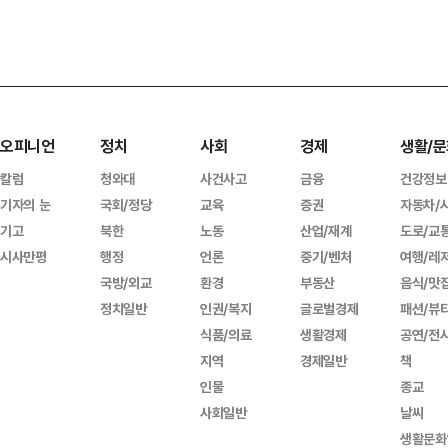
오피니언
정치
사회
경제
생활/문
칼럼
청와대
사건사고
금융
건강정보
기자의 눈
국회/정당
교육
증권
자동차/
기고
북한
노동
산업/재계
도로/교
시사만평
행정
언론
중기/벤처
여행/레
국방/외교
환경
부동산
음식/맛
정치일반
인권/복지
글로벌경제
패션/뷰
식품/의료
생활경제
공연/전
지역
경제일반
책
인물
종교
사회일반
날씨
생활문화