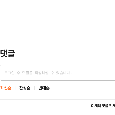
문을 열고 케이크를 먹은 뒤 또 잠들
기운 상황에서, 국민적 신뢰를 먼저
한 봉지씩 먹었다. 또한 아침부터 배
보인다.국민의힘은…
손으로 버무린 뒤 한 웅큼씩 집어 먹
방 흡입 등 다양한 다이어트를 시도했
그…
댓글
최신순
찬성순
반대순
0 개의 댓글 전