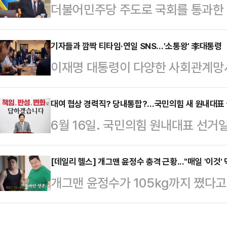
더불어민주당 주도로 국회를 통과한 
를 보장해 주는 '수도권지하철지연보
되면서 본격적인 특검 수사가 다음 
사에 따르면 최근 5년간 지하철 지연 
기존에 진행되었던 수사 내용이 있는 
기자들과 깜짝 티타임·연일 SNS…'소통왕' 李대통령
상 지연 된 경우는 연 51.4건으로
이재명 대통령이 다양한 사회관계망서
특검 이후 기소할 것이 있다면 지귀
목적지에 가기 위해 택시를 이용하고 
를 내고, 기자들과 깜짝 티타임을 하
가능성이 있다고 전망했다. 전문가들
계됐다.…
은 10일 서울 용산 대통령실 구내
대여 협상 경력직? 당내통합?…국민의힘 새 원내대표
력을 파견받는다면 일반 사건을 담당
6월 16일. 국민의힘 원내대표 선거
관·황인권 경호처장 등 참모들과 식사
수사 지연과 부실이 우려된다고 지적
원내대표가 권한대행을 맡게 되는 가
터 국무회의를 주재하다가, 11시 3
재명 대통령은 이날 오…
정 관리를 하고 있다.전당대회에 앞선
[데일리 헬스] 개그맨 윤정수 충격 근황..."매일 '이것'
점심 식사를 위해 식당으로 내려왔다
개그맨 윤정수가 105kg까지 쪘다고
야당'으로서 원내 협상을 진두지휘하
옆에 있는 구내매점을 방문해 기자들
9일 유튜브 채널 ‘쥬비스다이어트’에는
요구된다. 국민의힘 관계자들은 차기 
로 언론과 소통…
장가 못 가!?’라는 제목의 영상이 
력'보단 '당내통합'에 공감했다. 지