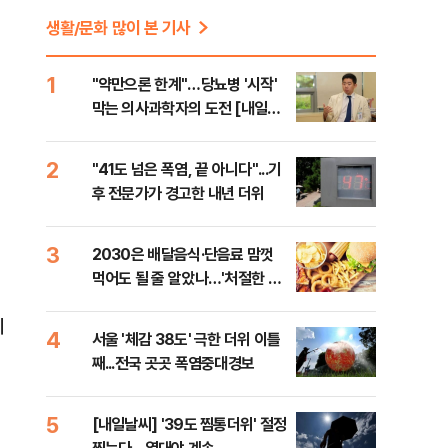
생활/문화 많이 본 기사
1
"약만으론 한계"…당뇨병 '시작'
막는 의사과학자의 도전 [내일의
닥터]
2
"41도 넘은 폭염, 끝 아니다"...기
후 전문가가 경고한 내년 더위
3
2030은 배달음식·단음료 맘껏
먹어도 될 줄 알았나…'처절한 대
가' [김효경의 데일리 헬스]
제
4
서울 '체감 38도' 극한 더위 이틀
째...전국 곳곳 폭염중대경보
5
[내일날씨] '39도 찜통더위' 절정