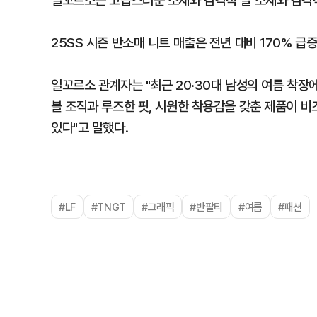
일꼬르소는 고급스러운 소재와 감각적 실 소재와 감각적
25SS 시즌 반소매 니트 매출은 전년 대비 170% 
일꼬르소 관계자는 "최근 20·30대 남성의 여름 착장
블 조직과 루즈한 핏, 시원한 착용감을 갖춘 제품이 
있다"고 말했다.
#LF
#TNGT
#그래픽
#반팔티
#여름
#패션