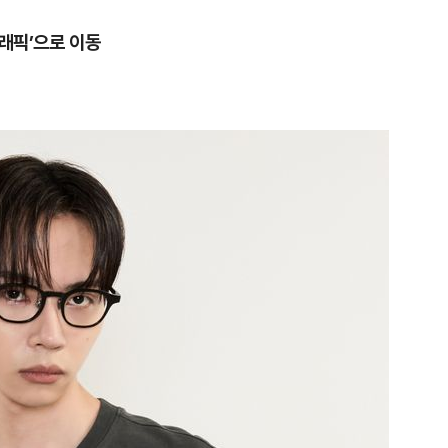
그래픽’으로 이동
1
"삼성·SK보다 싸게 달라"…애
에 '더 비싸다' 퇴짜
2
[데일리안 오늘뉴스 종합] 축
인 심판에 성접대 의혹, 李대통
지율 하락 의식했나, 삼전닉스
3
李대통령, 20대 지지율 하락
물, SK하이닉스 프리마켓 시초
나…"청년 보편적 지원 문턱 
점화, 김민석 "과반 승리 가능성
4
'압수수색·성접대 의혹' 송두
대한민국 축구판
5
"약만으론 한계"…당뇨병 '시작
과학자의 도전 [내일의 닥터]