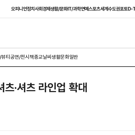
오피니언
정치
사회
경제
생활/문화
IT/과학
연예
스포츠
세계
수도권
포토
D-
/뷰티
공연/전시
책
종교
날씨
생활문화일반
티셔츠·셔츠 라인업 확대