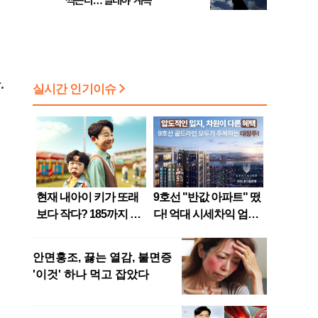
찍는다…열대야 계속
.