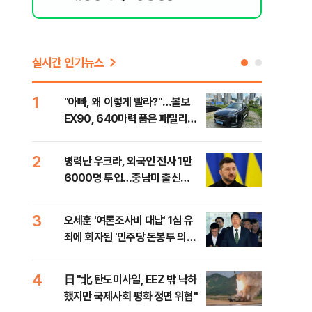
실시간 인기뉴스
1
6
"아빠, 왜 이렇게 빨라?"…볼보
"삼
EX90, 640마력 품은 패밀리카
中창
[시승기]
2
7
병력난 우크라, 외국인 전사 1만
보완
6000명 투입…중남미 출신
은 
40%
3
8
오세훈 '여론조사비 대납' 1심 유
[데
죄에 회자된 '민주당 돈봉투 의
회 
혹'…왜?
대통
나,
4
9
日 "北 탄도미사일, EEZ 밖 낙하
'경
이닉
했지만 국제사회 평화 정면 위협"
조준
점화