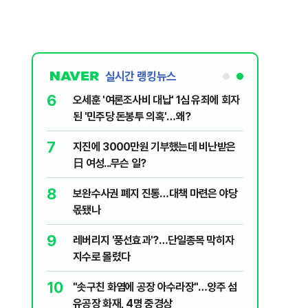
실시간 랭킹뉴스
6
플, 中창신
오세훈 '여론조사비 대납' 1심 유죄에 회자
된 '민주당 돈봉투 의혹'…왜?
7
구협회 외국
지진에 3000만원 기부했는데 비난받은
령 20대 지
日 여성...무슨 일?
 올인은 금
8
 의식했
보완수사권 폐지 진통…대책 마련은 야당
가 논란 재
낮춰야"
몫됐나
 99%" 등
9
리째 흔들리는
레버리지 '풍선효과'?…단일종목 막히자
지수로 몰렸다
10
' 막는 의사
"솟구친 화염에 공장 아수라장"…양주 섬
유공장 화재, 4명 중경상