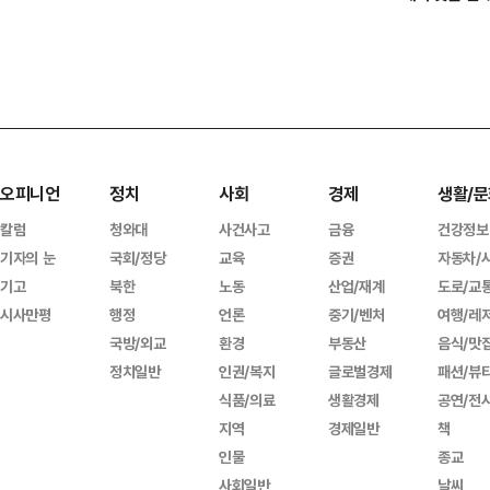
오피니언
정치
사회
경제
생활/문
칼럼
청와대
사건사고
금융
건강정보
기자의 눈
국회/정당
교육
증권
자동차/
기고
북한
노동
산업/재계
도로/교
시사만평
행정
언론
중기/벤처
여행/레
국방/외교
환경
부동산
음식/맛
정치일반
인권/복지
글로벌경제
패션/뷰
식품/의료
생활경제
공연/전
지역
경제일반
책
인물
종교
사회일반
날씨