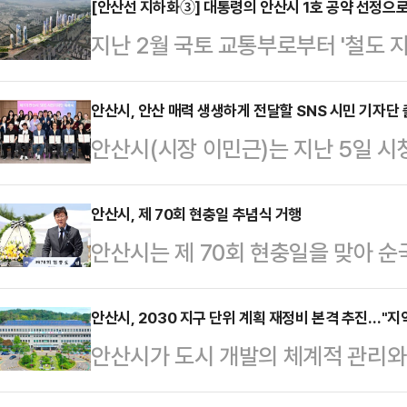
로 마무리했다.이번 축제는 월피동 
[안산선 지하화③] 대통령의 안산시 1호 공약 선정으
지난 2월 국토 교통부로부터 '철도 
유하고, 예술 대학로를 포함한 지역
종 선정된 '안산선 지하화' 사업이 
민과 지역 주민 등 100여 명이 참
되어 향후 빠른 사업 추진이 예상된다
안산시, 안산 매력 생생하게 전달할 SNS 시민 기자단
장에서는 공예 체험 부스를 비롯해 지
안산시(시장 이민근)는 지난 5일 시청
중앙역 3개 역에 걸친 5.12km에 
재생 성과 전시, 먹거리 코너 및 각종
을 열고 본격적인 시민 참여형 홍보 
을 포함한 총 사업비는 약 1조 7천
설치된 프리…
기자단은 시민의 시선에서 안산시의 주
안산시, 제 70회 현충일 추념식 거행
원(경기도 안산시을)에 따르면 이재명
안산시는 제 70회 현충일을 맞아 순
등을 취재해 홍보 콘텐츠로 제작하는
통령 선거에서 '4호선 지하화 선도 
6일 단원구 원곡 공원 내 안산시 
공개 모집을 통해 선발된 블로거 25명
날 행사에는 이민근 안산 시장을 비
안산시, 2030 지구 단위 계획 재정비 본격 추진…"지
다.이날 위촉식에서는 이 시장이 직
안산시가 도시 개발의 체계적 관리와 
회의원, 도·시의원, 각급 기관 단체장,
출발을 격려했다.위촉된 기자단은 오는
단위 계획 재정비'에 본격 착수한다.시
시 정각, 사이렌에 맞춰 전 참석자는
을…