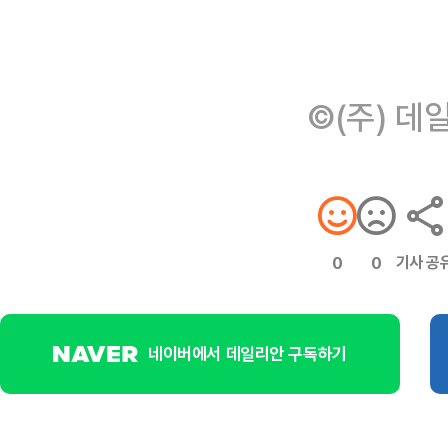
©(주) 데
기사 공
0
0
네이버에서 데일리안 구독하기