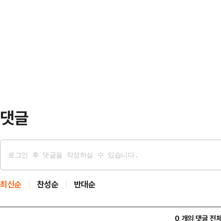
단위 계획 재정비 수립 용역’에 대한
넋을 기렸다. 이어 헌화와 분향, 이 
번 재정비는 도시 환경 변화와 시장 
충일 노래 제창이 차례로 진행됐다.
표로 한다.이번 1차 재정비에서는 신
화…
비롯해, 지역 별 용도 지정과 용적률 
선 노선 연장 등 다양한 현안이 반영
제…
댓글
최신순
찬성순
반대순
0 개의 댓글 전