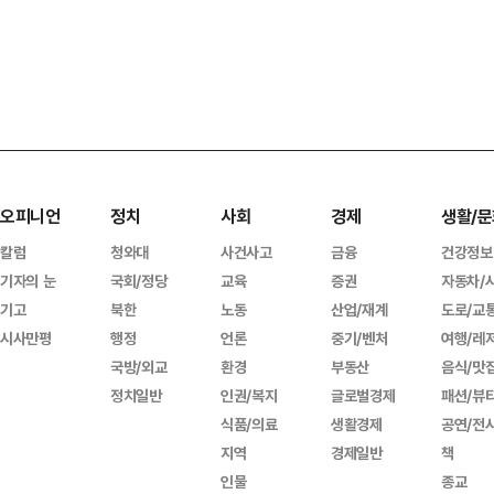
오피니언
정치
사회
경제
생활/문
칼럼
청와대
사건사고
금융
건강정보
기자의 눈
국회/정당
교육
증권
자동차/
기고
북한
노동
산업/재계
도로/교
시사만평
행정
언론
중기/벤처
여행/레
국방/외교
환경
부동산
음식/맛
정치일반
인권/복지
글로벌경제
패션/뷰
식품/의료
생활경제
공연/전
지역
경제일반
책
인물
종교