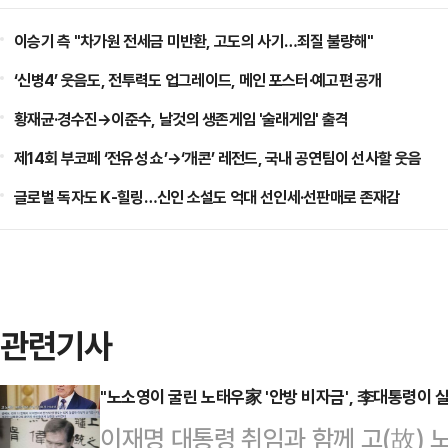
이승기 측 "차가원 전세금 미반환, 고도의 사기…죄질 불량해"
‘신병4’ 웃음도, 전투력도 업그레이드, 메인 포스터·예고편 공개
황재균·경수진→이준수, 날것의 생존게임 '술래게임' 출격
제14회 부코페 ‘전유성 쇼’→‘개콘’ 레전드, 국내 공연팀이 선사할 웃음
글로벌 독자도 K-힐링…신인 소설도 억대 선인세·선판매로 존재감
관련기사
"노소영이 굴린 노태우家 '안방 비자금', 李대통령이 
이재명 대통령 취임과 함께 고(故) 