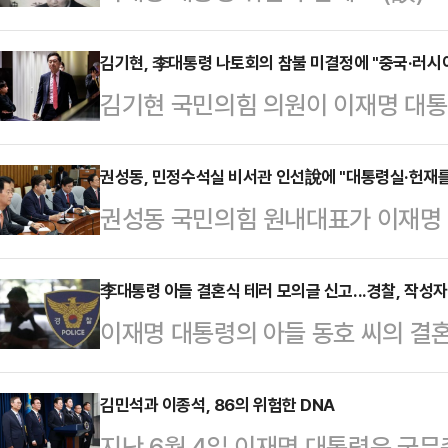
을 조사하고 환수해야 한다는 목소리
헌정질서를 파괴한 전직 대통령과 그
김기현, 李대통령 나토회의 참불 미결정에 "중국·러시
김기현 국민의힘 의원이 이재명 대통
이어 부를 누리는 것을 용납할 수 없
참석 여부에 대한 입장을 아직 내놓지
노 전 대통령의 비자금 논란은 노 전
초하는 어리석음을 또다시 반복해서는
권성동, 민정수석실 비서관 인선說에 "대통령실·헌재를
아트센터 나비 관장이 최태원 SK그
권성동 국민의힘 원내대표가 이재명
협력을 강화하는 것이야말로 '국익 
짜리 약속어음 6장(총 300억원) 
서관들이 이 대통령 사건을 변호했던
기현 의원은 10일 페이스북을 통해 
논란이 됐다.…
보도에 "대한민국 전체를 본인 방탄
李대통령 아들 결혼식 테러 모의글 신고...경찰, 작성자
령의 결정은 바람직한 것이었다고 본
이재명 대통령의 아들 동호 씨의 결혼
바란다"며 우려를 표했다.권성동 원
된 NATO 정상회의의 참석에 대해서
통령 가족에 대한 테러 모의글이 온
대책회의에서 "지난 총선에서는 본인
하다"고 꼬집었다.…
추적에 나섰다.10일 경찰에 따르면 
김민석과 이종석, 86의 위험한 DNA
서 국회를 이재명 개인의 로펌으로 
지난 6월 4일 이재명 대통령은 국