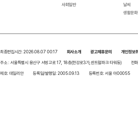
사회일반
날씨
생활문화
최종편집시간: 2026.08.07 00:17
회사소개
광고제휴문의
개인정보
주소 : 서울특별시 용산구 서빙고로 17, 18층(한강로3가,센트럴파크 타워동)
전화 
제호: 데일리안
등록일/발행일: 2005.09.13
등록번호: 서울 아00055