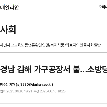
오피
사회
사건사고
교육
노동
언론
환경
인권/복지
식품/의료
지역
인물
사회일반
경남 김해 가구공장서 불…소방당
장수정 기자 (jsj8580@dailian.co.kr)
입력 2025.06.10 18:21 수정 2025.06.10 18:23