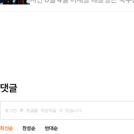
의 가족을 테러한다는 내용의 모의글
소까지 개인 로펌으로 만들겠다는 것
석을 지명했다. 86 DNA의 핵심은
받아 내사에 착수했다.해당 게시글은 
널의 보도에 따르면 민정수석실 산…
과 이종석은 각각을 상징하는 인물이
테고리에 게시된 것으로 알려졌다. 
가 아니라 1980년대를 공유했던 
도 사진과 예식 일시가 포함됐으며, 
관한 이야기이기도 하다.1980년 5.
도 담겼다고 알…
고 있던 학생운동은 85년경부터 대
이 전학련(전국학생총연합)과 삼민
원회의 머리글자)이고…
댓글
최신순
찬성순
반대순