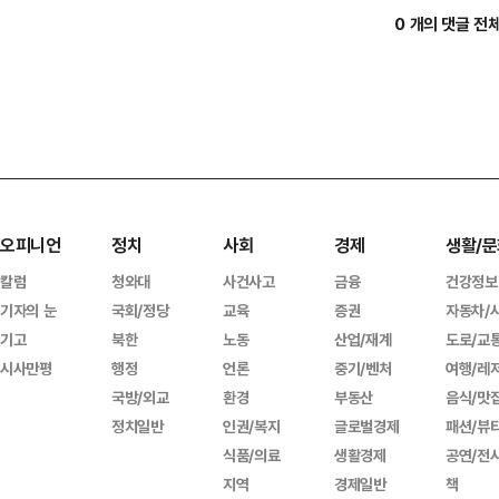
0 개의 댓글 전
오피니언
정치
사회
경제
생활/문
칼럼
청와대
사건사고
금융
건강정보
기자의 눈
국회/정당
교육
증권
자동차/
기고
북한
노동
산업/재계
도로/교
시사만평
행정
언론
중기/벤처
여행/레
국방/외교
환경
부동산
음식/맛
정치일반
인권/복지
글로벌경제
패션/뷰
식품/의료
생활경제
공연/전
지역
경제일반
책