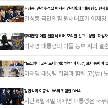
참석 여부에 대한 입장을 아직 내놓지
초하는 어리석음을 또다시 반복해서는
권성동, 민정수석실 비서관 인선說에 "대통령실·헌재를
권성동 국민의힘 원내대표가 이재명
협력을 강화하는 것이야말로 '국익 
서관들이 이 대통령 사건을 변호했던
기현 의원은 10일 페이스북을 통해 
보도에 "대한민국 전체를 본인 방탄
李대통령 아들 결혼식 테러 모의글 신고...경찰, 작성자
령의 결정은 바람직한 것이었다고 본
이재명 대통령의 아들 동호 씨의 결혼
바란다"며 우려를 표했다.권성동 원
된 NATO 정상회의의 참석에 대해서
통령 가족에 대한 테러 모의글이 온
대책회의에서 "지난 총선에서는 본인
하다"고 꼬집었다.…
추적에 나섰다.10일 경찰에 따르면 
"노소영이 굴린 노태우家 '안방 비자금', 李대통령이 
서 국회를 이재명 개인의 로펌으로 
이재명 대통령 취임과 함께 고(故) 
의 가족을 테러한다는 내용의 모의글
소까지 개인 로펌으로 만들겠다는 것
을 조사하고 환수해야 한다는 목소리
받아 내사에 착수했다.해당 게시글은 
널의 보도에 따르면 민정수석실 산…
헌정질서를 파괴한 전직 대통령과 그
김민석과 이종석, 86의 위험한 DNA
테고리에 게시된 것으로 알려졌다. 
지난 6월 4일 이재명 대통령은 국
이어 부를 누리는 것을 용납할 수 없
도 사진과 예식 일시가 포함됐으며, 