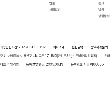
인물
종교
사회일반
날씨
생활문화
최종편집시간: 2026.08.08 13:02
회사소개
편집규약
광고제휴문의
주소 : 서울특별시 용산구 서빙고로 17, 18층(한강로3가,센트럴파크 타워동)
전화 
제호: 데일리안
등록일/발행일: 2005.09.13
등록번호: 서울 아00055