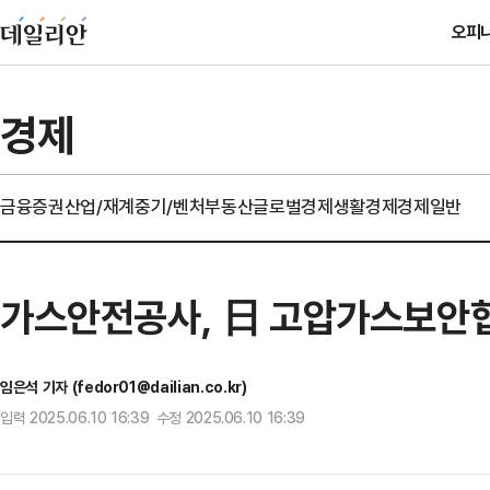
오피
경제
금융
증권
산업/재계
중기/벤처
부동산
글로벌경제
생활경제
경제일반
가스안전공사, 日 고압가스보안협
임은석 기자 (fedor01@dailian.co.kr)
입력 2025.06.10 16:39 수정 2025.06.10 16:39