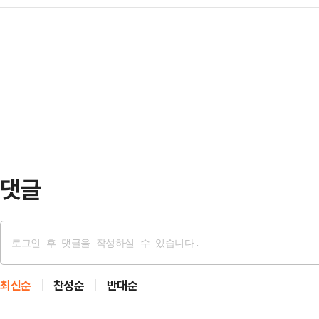
석을 지명했다. 86 DNA의 핵심은
노 전 대통령의 비자금 논란은 노 전
도 담겼다고 알…
과 이종석은 각각을 상징하는 인물이
아트센터 나비 관장이 최태원 SK그
가 아니라 1980년대를 공유했던 
짜리 약속어음 6장(총 300억원) 
관한 이야기이기도 하다.1980년 5.
논란이 됐다.…
고 있던 학생운동은 85년경부터 대
이 전학련(전국학생총연합)과 삼민
원회의 머리글자)이고…
댓글
최신순
찬성순
반대순