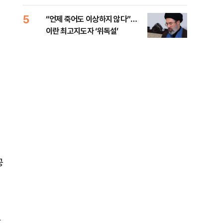
5
10
“언제 죽어도 이상하지 않다”…
[코
이란 최고지도자 ‘위독설’
관망
공
발