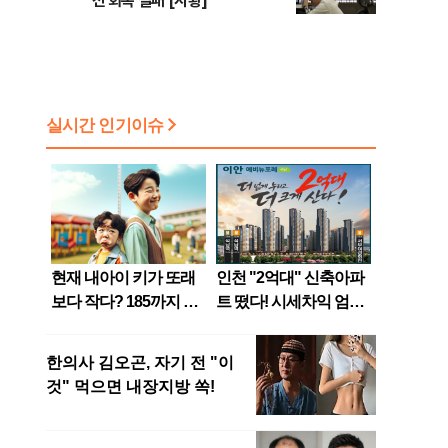
선 회복 실패 [시황]