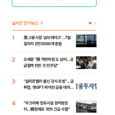
실시간 인기뉴스
1
6
美 고용시장 '급브레이크'…7월
'7
일자리 2만3000개 증발
나…
2
7
오세훈 "與 적반하장 도 넘어…공
[인
급절벽 만든 건 민주당"
인사
3
8
"실리콘밸리 출신 강사 초빙"…금
코스
투협, 챗GPT·파이썬 금융 데이터
선 
분석 과정 개설
4
9
“우크라에 정유시설 얻어맞은
'국
러…韓정제유 3만t 긴급 수혈”
에 