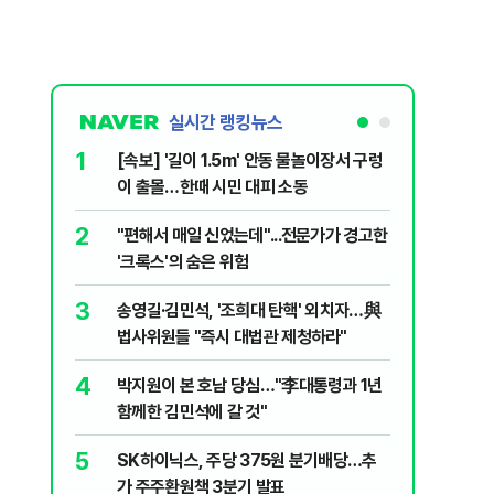
실시간 랭킹뉴스
1
6
[속보] '길이 1.5m' 안동 물놀이장서 구렁
'국장만 
이 출몰…한때 시민 대피 소동
'부글부글
2
7
"편해서 매일 신었는데"...전문가가 경고한
“우크라
'크록스'의 숨은 위험
유 3만t
3
8
송영길·김민석, '조희대 탄핵' 외치자…與
정청래 "
법사위원들 "즉시 대법관 제청하라"
민석 "자
4
9
박지원이 본 호남 당심…"李대통령과 1년
이란, 美
함께한 김민석에 갈 것"
즈 통행금
5
10
SK하이닉스, 주당 375원 분기배당…추
[데일리 
가 주주환원책 3분기 발표
민...홈