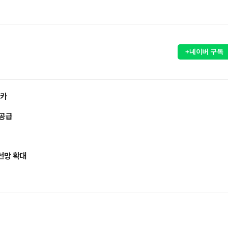
+네이버 구독
리카
 공급
선망 확대