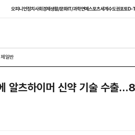
오피니언
정치
사회
경제
생활/문화
IT/과학
연예
스포츠
세계
수도권
포토
D-
경제일반
에 알츠하이머 신약 기술 수출…8