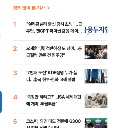
경제 많이 본 기사
1
"실리콘밸리 출신 강사 초빙"…금
투협, 챗GPT·파이썬 금융 데이터
지
분석 과정 개설
2
오세훈 "與 적반하장 도 넘어…공
급절벽 만든 건 민주당"
3
'7번째 도전' KDB생명 누가 품
나…흥국·한투·한화 '3색 셈법'
4
'국장만 하라고?'…ISA 세제개편
에 개미 '부글부글'
5
코스피, 외인 매도 전환에 6300