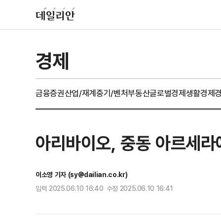
경제
금융
증권
산업/재계
중기/벤처
부동산
글로벌경제
생활경제
아리바이오, 중동 아르세라
이소영 기자 (sy@dailian.co.kr)
입력 2025.06.10 16:40 수정 2025.06.10 16:41