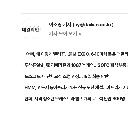
이소영 기자 (sy@dailian.co.kr)
기사 모아 보기 >
"아빠, 왜 이렇게 빨라?"…볼보 EX90, 640마력 품은 패밀
두산퓨얼셀, 獨 리베리온과 1087억 계약…SOFC 핵심 부품
포스코 노사, 단체교섭 조정 연장…18일 최종 담판
HMM, 인도서 동아프리카 잇는 신규 노선 개설…아프리카 지
한화, 지역 청소년 오케스트라 캠프 개최…누적 단원 800명