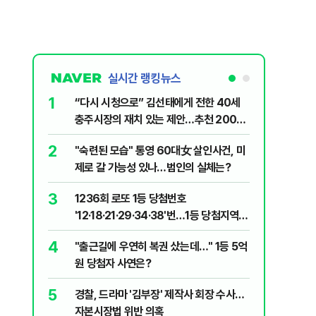
실시간 랭킹뉴스
1
6
“다시 시청으로” 김선태에게 전한 40세
김민석, 
충주시장의 재치 있는 제안…추천 2000
누적 결과
개
2
7
"숙련된 모습" 통영 60대女 살인사건, 미
"정청래,
제로 갈 가능성 있나…범인의 실체는?
말라"…친
격돌
3
8
1236회 로또 1등 당첨번호
최악의 
'12·18·21·29·34·38'번…1등 당첨지역
낮 최고 
어디?
4
9
"출근길에 우연히 복권 샀는데…" 1등 5억
‘탄약 고
원 당첨자 사연은?
색출하라
5
10
경찰, 드라마 '김부장' 제작사 회장 수사…
장애인 밀
자본시장법 위반 의혹
심도 실형