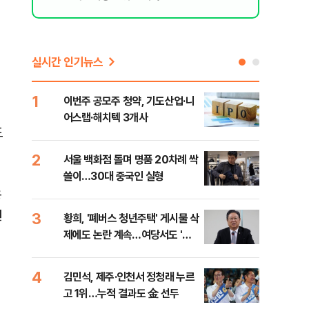
실시간 인기뉴스
1
6
이번주 공모주 청약, 기도산업·니
李,
어스랩·해치텍 3개사
국민
도
李 
2
7
서울 백화점 돌며 명품 20차례 싹
[단
쓸이…30대 중국인 실형
1%
용
연
3
8
황희, '폐버스 청년주택' 게시물 삭
정청
제에도 논란 계속…여당서도 '내
판"
로남불' 비판
민석
4
9
김민석, 제주·인천서 정청래 누르
[속
고 1위…누적 결과도 金 선두
선거