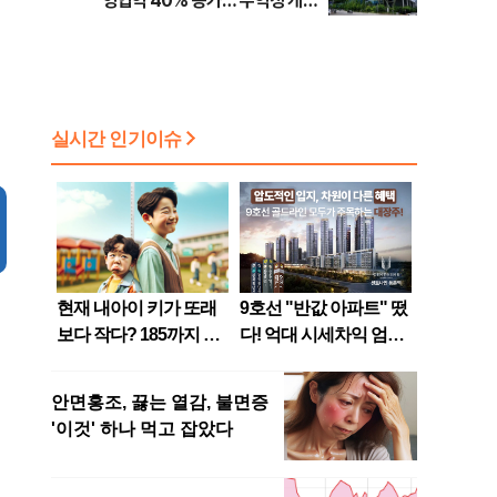
영업익 40% 증가…'수익성 개
선'