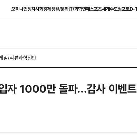
오피니언
정치
사회
경제
생활/문화
IT/과학
연예
스포츠
세계
수도권
포토
D-
게임/리뷰
과학일반
가입자 1000만 돌파…감사 이벤트