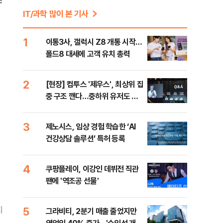
IT/과학 많이 본 기사
1
이통3사, 갤럭시 Z8 개통 시작…
폴드8 대세에 고객 유치 총력
2
[현장] 컴투스 '제우스', 최상위 집
중 구조 깬다…중하위 유저도 품
는 MMORPG
3
제노시스, 임상 경험 학습한 ‘AI
건강상담 솔루션’ 특허 등록
4
쿠팡플레이, 이강인 데뷔전 직관
팬에 '역조공 선물'
5
지
그라비티, 2분기 매출 줄었지만