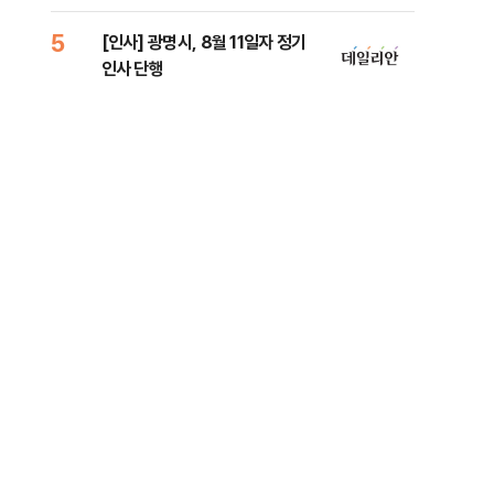
리
5
10
[인사] 광명시, 8월 11일자 정기
"정
인사 단행
도 
원 