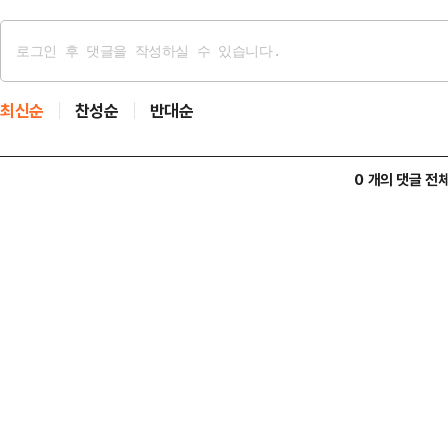
최신순
찬성순
반대순
0 개의 댓글 전