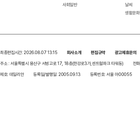
사회일반
날씨
생활문화
최종편집시간: 2026.08.07 13:15
회사소개
편집규약
광고제휴문의
주소 : 서울특별시 용산구 서빙고로 17, 18층(한강로3가,센트럴파크 타워동)
전화 
제호: 데일리안
등록일/발행일: 2005.09.13
등록번호: 서울 아00055