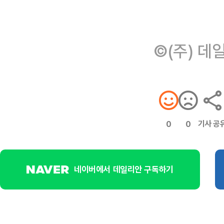
©(주) 데
기사 공
0
0
네이버에서 데일리안 구독하기