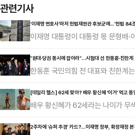
관련기사
'이재명 변호사'마저 헌법재판관 후보군에...'헌법 84조
이재명 대통령이 대통령 몫 문형배·
군을 압축해 놓은 것으로 전해진 가운
엽 변호사(53·사법연수원 27기)를
"원대·당권 동시에 잡아라"…시험대 선 한동훈·친한계
한동훈 국민의힘 전 대표와 친한계는
가 과거 이 대통령의 주요 형사 재
끼를 한 번에 잡을 수 있을까. 6·3
가운데 헌법 84조 해석 문제와 '4심
기 위한 모색이 파열음을 내며 이어지
[데일리 헬스] 62세 맞아? 배우 황신혜 ‘이거’ 먹고
법재판소를 둘러싼 각종 논란의 향방
배우 황신혜가 62세라는 나이가 무
표 경선을 앞두고 한 전 대표와 친
권에 따르면, 대통령실은 이 변호사를
화제다.9일 황신혜는 자신의 소셜미디
집중되고 있다.9일 정치권에 따르면
원 부장판사, …
변…#마요르카”라는 글과 함께 스페
2주차에 '슈퍼 추경' 카드?…이재명 정부, 확장재정 본
상대책위원장이 내놓은 당 혁신안과 