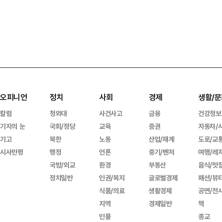
오피니언
정치
사회
경제
생활/문
칼럼
청와대
사건사고
금융
건강정보
기자의 눈
국회/정당
교육
증권
자동차/
기고
북한
노동
산업/재계
도로/교
시사만평
행정
언론
중기/벤처
여행/레
국방/외교
환경
부동산
음식/맛
정치일반
인권/복지
글로벌경제
패션/뷰
식품/의료
생활경제
공연/전
지역
경제일반
책
인물
종교