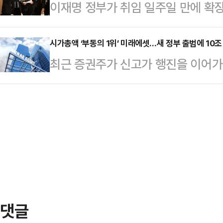
이재명 정부가 취임 일주일 만에 확장
을 공개했다.사진 속 황신혜는 해변
로 찬성하는 모양새다. 김 비대위원장이
가경정예산(추경) 논의에 본격 착수했
움을 즐기고 있다. 특히 황신혜는 
엄 옹호자 윤리…
이블에 올린 것 자체가 재정 확대에 
시가총액 ‘부동의 1위’ 미래에셋…새 정부 출범에 10조
튼한 몸매를 자랑했다.황신혜 비키니
최근 증권주가 신고가 행진을 이어
다.9일 대통령실에 따르면 이재명 
고 눈부십니다”, “진짜 진짜 너무 멋진
도 더욱 치열해지고 있다. 새 정부 
관급과 실무자들이 참석한 가운데 비
머나 세상에~ 마…
에셋증권은 부동의 1위 자리를 고수
직접 주재했다.본격적인 추경 논의에
래소에 따르면 전일(9일) 종가 기준
점을 지적하며 라면 한개가 2000원
억원으로 집계됐다. 이는 증권업계 
문제가 국민들에게 …
에서는 47위다.전일 장중에는 1만9
를 경신했다. 이에 따라 시가총액이 1
월 2일(4조7…
댓글