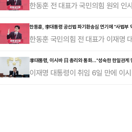
한동훈 전 대표가 국민의힘 원외 인
이 손짓하고 야당이 화답하는 '허니
점을 지적하며 라면 한개가 2000원
고, 현재 당의 위기 상황에 대한 의
입법 강행 수순은 여야 대립을 한층
문제가 국민들에게 …
일리안 취재에 따르면 국민의힘 원외
한동훈, 李대통령 공선법 파기환송심 연기에 "사법부 
민주당은 오는 12일로 예정된 국회
한동훈 국민의힘 전 대표가 이재명 
모임인 '투수회'의 오는 11일 만찬 
정지하는 '형사소송법 개정안'을 통
판부가 오는 18일로 예정됐던 공판
매달 두번째 수요일에 정기적으로 모
국회에서 열린 최고…
관련해 "스스로 사법부 독립을 꺾은 
李대통령, 이시바 日 총리와 통화…"성숙한 한일관계 
회에 소속된 한 국민의힘 인사는 "한
이재명 대통령이 취임 6일 만에 이시
국 사법부 역사에 큰 오점으로 남을 
는 이야기를 나누고 어려워진 지금 당
했다. 취임 사흘 만인 지난 6일 도
일 페이스북에 "헌법 84조는 대통
려운 얘…
한 데 이어 두 번째 이뤄진 정상 간
이미 피고인의 신분에서 진행 중이던
후 이 대통령이 이날 정오부터 약 2
다"라고 적었다.앞서 서울고등법원 형
다.대통령실에 따르면 이 대통령은 
정된 공직선거법 위반 …
사의를 표하고, 오늘날의 전략적 환경