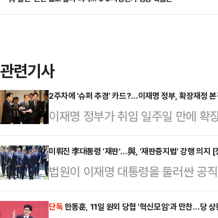
관련기사
2주차에 '슈퍼 추경' 카드?…이재명 정부, 확장재정 본
이재명 정부가 취임 일주일 만에 확장
가경정예산(추경) 논의에 본격 착수했
이블에 올린 것 자체가 재정 확대에 
미뤄진 李대통령 '재판'…與, '재판중지법' 강행 의지 
법원이 이재명 대통령을 둘러싼 공
다.9일 대통령실에 따르면 이재명 
다. 더불어민주당은 국민의힘에서 이
관급과 실무자들이 참석한 가운데 비
송법 개정에 대한 추진 의사를 명확히
단독
한동훈, 11일 원외 당협 '혁신모임'과 만찬…당 상
직접 주재했다.본격적인 추경 논의에