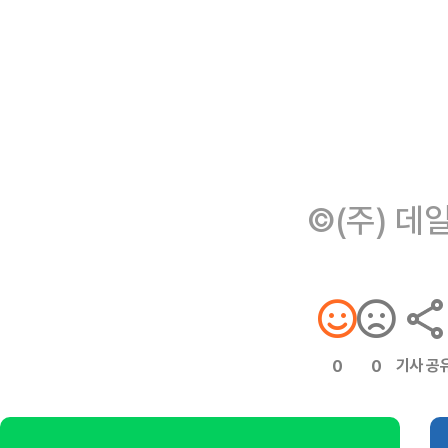
©(주) 데
기사 공
0
0