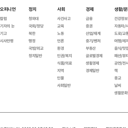
오피니언
정치
사회
경제
생활/문
칼럼
청와대
사건사고
금융
건강정보
기자의 눈
국회/정당
교육
증권
자동차/
기고
북한
노동
산업/재계
도로/교
시사만평
행정
언론
중기/벤처
여행/레
국방/외교
환경
부동산
음식/맛
정치일반
인권/복지
글로벌경제
패션/뷰
식품/의료
생활경제
공연/전
지역
경제일반
책
인물
종교
사회일반
날씨
생활문화