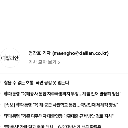
맹찬호 기자 (maengho@dailian.co.kr)
기사 모아 보기 >
참을 수 없는 호통, 국민 공감 못 얻는다
李대통령 "육해공사 통합·자주국방의지 무장…계엄 잔재 말끔히 청산"
[속보] 李대통령 "육·해·공군 사관학교 통합…국방인재 체계적 양성"
李대통령 "기존 다주택자 대출연장·대환대출 규제방안 검토 지시"
'靑 출신' 간판 달고 출마 러시… 6·3 지방선거 성공 확률은