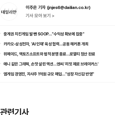
이주은 기자 (jnjes6@dailian.co.kr)
기사 모아 보기 >
중계권 치킨게임 발 뺀 SOOP…"수익성 확보에 집중"
카카오-삼성전자, 'AI 인재' 육성 협력…공동 해커톤 개최
위메이드, 액토즈소프트와 법적 분쟁 종료…로열티 정산 완료
애니 같은 그래픽, 손맛 살린 액션…엔씨 '리밋 제로 브레이커스'
엠게임 경영진, 자사주 1억원 규모 매입…"성장 자신감 반영"
관련기사