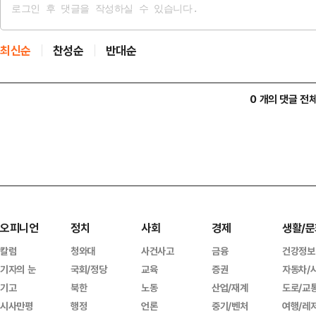
최신순
찬성순
반대순
0 개의 댓글 전
오피니언
정치
사회
경제
생활/문
칼럼
청와대
사건사고
금융
건강정보
기자의 눈
국회/정당
교육
증권
자동차/
기고
북한
노동
산업/재계
도로/교
시사만평
행정
언론
중기/벤처
여행/레