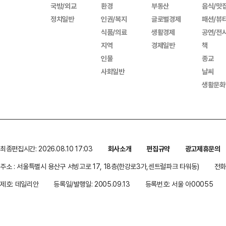
국방/외교
환경
부동산
음식/맛
정치일반
인권/복지
글로벌경제
패션/뷰
식품/의료
생활경제
공연/전
지역
경제일반
책
인물
종교
사회일반
날씨
생활문화
최종편집시간: 2026.08.10 17:03
회사소개
편집규약
광고제휴문의
주소 : 서울특별시 용산구 서빙고로 17, 18층(한강로3가,센트럴파크 타워동)
전화 
제호: 데일리안
등록일/발행일: 2005.09.13
등록번호: 서울 아00055