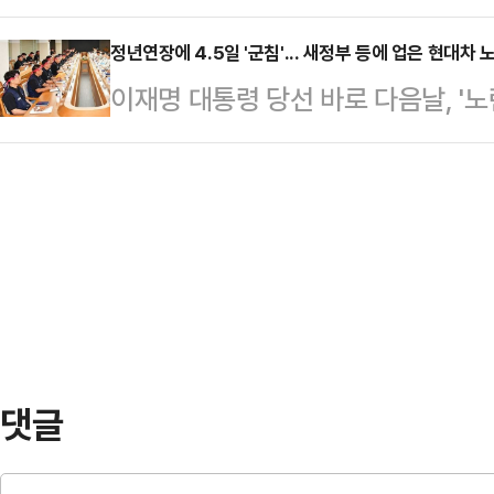
과 가능한 대책이 뭐가 있을지를 챙
존이라며 다른 카페를 알려줬다"면서
다.나경원 국민의힘 의원…
이재명 대통령은 9일 오전 서울 용
정년연장에 4.5일 '군침'... 새정부 등에 업은 현대차
반가워하는 시선도 많은데, 왜 아이는
이재명 대통령 당선 바로 다음날, '
태스크포스(TF) 회의에서 이같이 
했다.임현주는 한 공원에서 유모차를
이한주 국정기획위원장은 쏜살같이 "
도 보고해달라고 요구했다.이 대통령
온 김에 찾…
대통령이 성남시장이던 시절부터 이번
나 챙겨봐야겠는데, 최근에 물가가 
노란봉투법은 이 대통령의 주요 대선 
한 개에 2000원(도) 한다는데 진
자 보호'라는 당초 취지와 달리 수많
"아무래도 정치적…
의 극심한 반발을 산 법안이다. 지
이 거부권을 행사하면서 무산됐다. 하
이 법안을 다시…
댓글