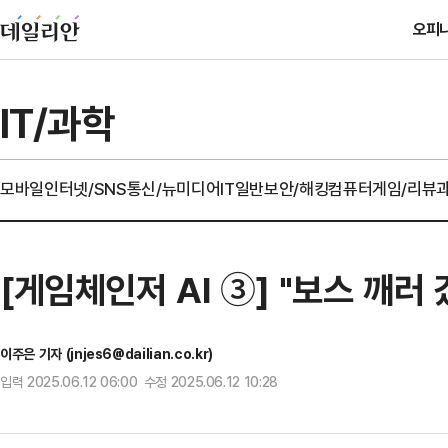
오피
IT/과학
모바일
인터넷/SNS
통신/뉴미디어
IT일반
보안/해킹
컴퓨터
게임/리뷰
[게임체인저 AI ③] "보스 깨러 
이주은 기자 (jnjes6@dailian.co.kr)
입력 2025.06.12 06:00 수정 2025.06.12 10:28