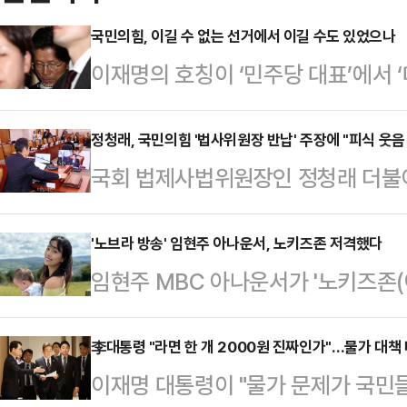
국민의힘, 이길 수 없는 선거에서 이길 수도 있었으나
이재명의 호칭이 ‘민주당 대표’에서 
인 변화가 보수는 차마 믿어지지 않
새삼 윤석열에 대한 배신과 증오의 감
정청래, 국민의힘 '법사위원장 반납' 주장에 "피식 웃음
국회 법제사법위원장인 정청래 더불
계엄을 해서, 시퍼렇게 살아 있던 
사위원장을 야당에 반납하라는 국민의
는, 아직도 믿어지지 않는 생각과 
대 의사를 밝혔다.정청래 의원은 9일
'노브라 방송' 임현주 아나운서, 노키즈존 저격했다
었다는 게 점점 분명해지고, 민주당
임현주 MBC 아나운서가 '노키즈존(
상화 위해 야당에 돌려줘야' 피식 웃
머지않아 확인될 것이 분명한 계엄이
다.1일 임현주는 자신의 소셜미디어(
앞서 주진우 국민의힘 법률자문위원장
김건희에게, 그리고…
카페에서 '노키즈존'이란 안내를 받
李대통령 "라면 한 개 2000원 진짜인가"…물가 대책
해 이제 법사위원장은 야당이 맡아야
이재명 대통령이 "물가 문제가 국민들
딸을 태우고 들어가려 했는데 주차 
원장으로는 법률안 검토와 사법부 인