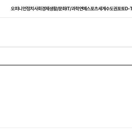
오피니언
정치
사회
경제
생활/문화
IT/과학
연예
스포츠
세계
수도권
포토
D-