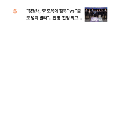
로남불' 비판
5
10
"정청래, 李 모욕에 침묵" vs "금
"군
도 넘지 말라"…친명-친청 최고위
이란
원 후보, 제주서 격돌