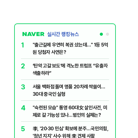
실시간 랭킹뉴스
1
6
"출근길에 우연히 복권 샀는데…" 1등 5억
"정청래,
원 당첨자 사연은?
말라"…친
격돌
2
7
‘탄약 고갈 보도’에 격노한 트럼프 “유출자
美 해상봉
색출하라”
그섬 1주
3
8
서울 백화점 돌며 명품 20차례 싹쓸이…
[데일리안
30대 중국인 실형
산 '공급 
년 지지'
4
9
"숙련된 모습" 통영 60대女 살인사건, 미
최악의 
제로 갈 가능성 있나…범인의 실체는?
낮 최고 
5
10
李, '20·30 민심' 확보에 분주…국민의힘,
폭염 덮
'청년 지지' 사수 위해 李 견제 사활
3000명