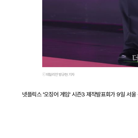
ⓒ데일리안 방규현 기자
넷플릭스 '오징어 게임' 시즌3 제작발표회가 9일 서