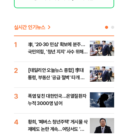
실시간 인기뉴스
1
6
李, '20·30 민심' 확보에 분주…
고수
국민의힘, '청년 지지' 사수 위해
27
李 견제 사활
2
7
[데일리안 오늘뉴스 종합] 李대
서울
통령, 부동산 '공급 절벽' 타개 총
쓸이
력전, 국민의힘, '청년 지지' 사수
위해 李 견제 사활 등
3
8
폭염 덮친 대한민국…온열질환자
경찰
누적 3000명 넘어
수사
4
9
황희, '폐버스 청년주택' 게시물 삭
최악
제에도 논란 계속…여당서도 '내
계속