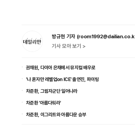
방규현 기자 (room1992@dailian.co.k
기사 모아 보기 >
권채원, 다이아 은채에서 뮤지컬 배우로
'나 혼자만 레벨업on ICE' 출연진, 파이팅
차준환, 그림자군단 일어나라
차준환 '아름다워라'
차준환, 이그리트와 아름다운 승부