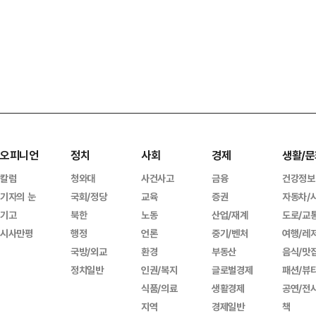
오피니언
정치
사회
경제
생활/문
칼럼
청와대
사건사고
금융
건강정보
기자의 눈
국회/정당
교육
증권
자동차/
기고
북한
노동
산업/재계
도로/교
시사만평
행정
언론
중기/벤처
여행/레
국방/외교
환경
부동산
음식/맛
정치일반
인권/복지
글로벌경제
패션/뷰
식품/의료
생활경제
공연/전
지역
경제일반
책