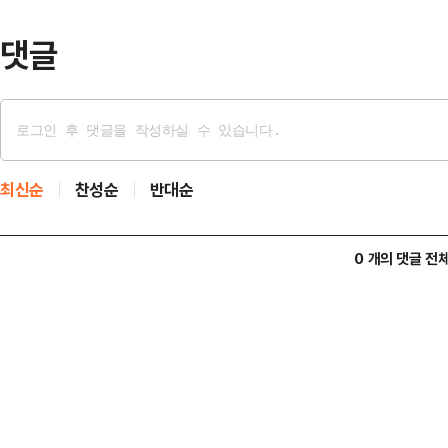
라…
댓글
최신순
찬성순
반대순
0 개의 댓글 전