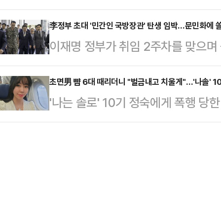
책위원장이 임기 연장 의지와 대선 
존이라며 다른 카페를 알려줬다"면서
김건희에게, 그리고…
선언하면서 국민의힘 내홍이 또다시 
李정부 초대 '민간인 국방장관' 탄생 임박…문민화에 
반가워하는 시선도 많은데, 왜 아이는
이재명 정부가 취임 2주차를 맞으며 
의 환영이 정면으로 충돌하며, 당내 
했다.임현주는 한 공원에서 유모차를
두하는 가운데 첫 국방부 장관 인선을
이다.김용태 위원장은 8일 국회 본
온 김에 찾…
되고 있다.12·3 비상계엄 당시 김용
초면男 뺨 6대 때리더니 "벌금내고 치울게"…'나솔' 
차기 지도부 선출을 위한 전당대회
'나는 솔로' 10기 정숙에게 폭행 당
련해 '국방장관 문민화'를 후보 당시
보 교체 논란에 대해 철저히 진상을
실이 알려졌다.지난 6일 JTBC '사
주목된다.李정부서 '민간 국방장관'
계엄과 대통령 탄핵의 상처,…
3일 대구에서 귀가하려고 거리에 서
은 이번 주에 장관 후보자 지명안을
붙었다.당시 A씨는 택시를 타기 위해
던 국방부 장관을 포함한 국무위원 
가 동일 택시의 뒷문을 열었다.이에 
다는 방침이다…
요"라고 했다. 그러자 여성이 갑자기
는 증거를 남겨야 한다는 생각에 당