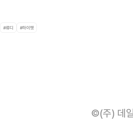
#류디
#하이헷
©(주) 데