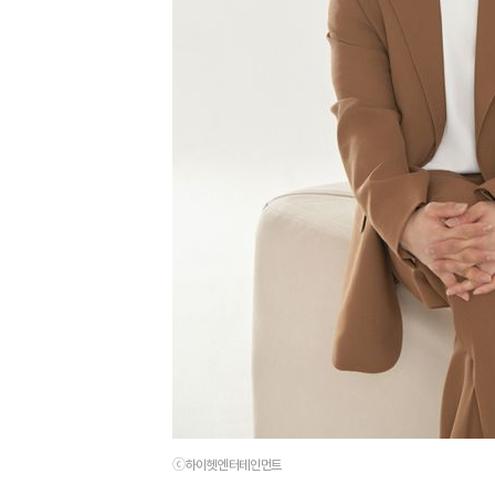
ⓒ하이헷엔터테인먼트