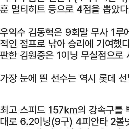
훈 멀티히트 등으로 4점을 뽑았다
우익수 김동혁은 9회말 무사 1루
적인 점프로 낚아 승리에 기여했다.
판한 김원중은 1이닝 무실점으로 
가장 눈에 띈 선수는 역시 롯데 선
최고 스피드 157㎞의 강속구를 
대로 6.2이닝(9구) 4피안타 2