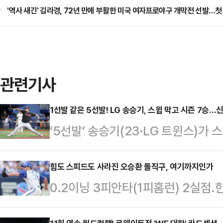
'역사 새긴' 김라경, 72년 만에 부활한 미국 여자프로야구 개막전 선발…첫
관련기사
1선발 같은 5선발! LG 송승기, 스윕 막고 시즌 7승…
‘5선발’ 송승기(23·LG 트윈스)가
다.LG는 8일 고척스카이돔에서 펼쳐진
움 히어로즈전에서 선발 송승기 호투와
힘도 스피드도 사라진 오승환 돌직구, 여기까지인가
0.2이닝 3피안타(1피홈런) 2실점
주말 시리즈 스윕패를 피했다.2위 한
환(43)이 충격적인 성적표와 함께 
이날 승리로 선두 자리도 지켰다.5