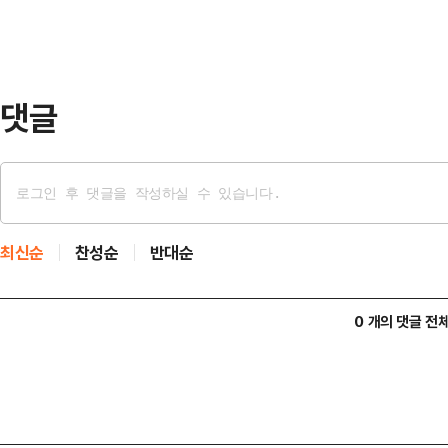
년에 창설된 이 대회에서 박민지는 2
을 달성했다. KLPGA투어 단일 대회
은…
댓글
최신순
찬성순
반대순
0 개의 댓글 전