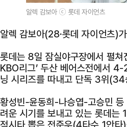
알렉 감보아 ⓒ 롯데 자이언츠
알렉 감보아(28·롯데 자이언츠)가
롯데는 8일 잠실야구장에서 펼쳐진 
KBO리그’ 두산 베어스전에서 4-
닝 시리즈를 따내고 단독 3위(34
황성빈-윤동희-나승엽-고승민 등
려운 시기를 보내고 있는 롯데는 1
적시타 뽑은 전준우(4타수 1안타)