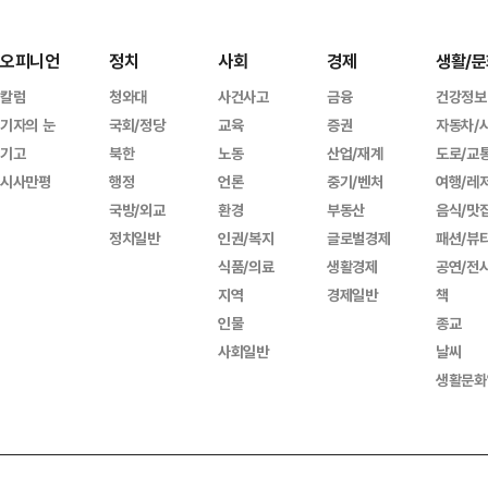
오피니언
정치
사회
경제
생활/문
칼럼
청와대
사건사고
금융
건강정보
기자의 눈
국회/정당
교육
증권
자동차/
기고
북한
노동
산업/재계
도로/교
시사만평
행정
언론
중기/벤처
여행/레
국방/외교
환경
부동산
음식/맛
정치일반
인권/복지
글로벌경제
패션/뷰
식품/의료
생활경제
공연/전
지역
경제일반
책
인물
종교
사회일반
날씨
생활문화