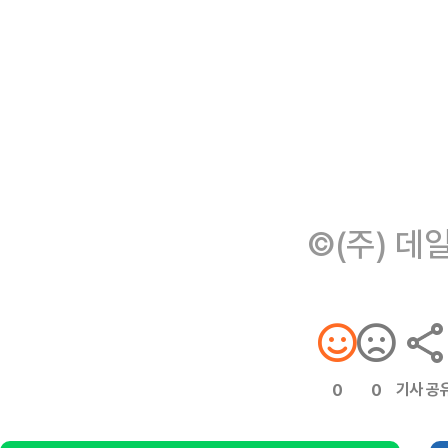
©(주) 데
기사 공
0
0