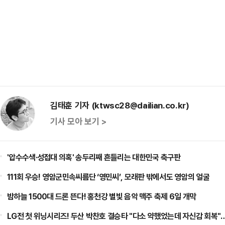
김태훈 기자 (ktwsc28@dailian.co.kr)
기사 모아 보기 >
'압수수색·성접대 의혹' 송두리째 흔들리는 대한민국 축구판
111회 우승! 영암군민속씨름단 ‘영민씨’, 모래판 밖에서도 영암의 얼굴
밤하늘 1500대 드론 뜬다! 홍천강 별빛 음악 맥주 축제 6일 개막
LG전 첫 위닝시리즈! 두산 박찬호 결승타 "다소 약했었는데 자신감 회복"