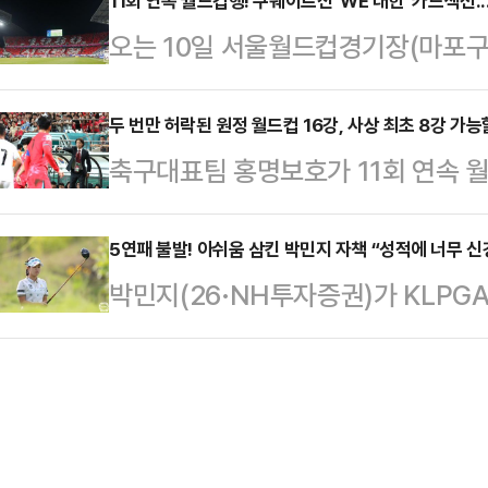
즈파크에서 열린 ‘신한은행 SOL뱅크
11회 연속 월드컵행! 쿠웨이트전 'WE 대한' 카드섹션...
선발 송승기는 현재 LG에서 가장 믿
오는 10일 서울월드컵경기장(마포구 
7-11 역전패했다.삼성은 경기 초반 
점 부문 5위(2.56)에 자리할 정
섹션이 펼쳐진다.대한축구협회는 8일
로 달아나는 등 순조롭게 경기를 풀
드컵 본선 진출을 축하하는 축제의 장
두 번만 허락된 원정 월드컵 16강, 사상 최초 8강 가
하고 말았다.출발부터 좋지 않았다. 
축구대표팀 홍명보호가 11회 연속 월
라크를 꺾고 11회 연속 월드컵 본선 
점) 만에 교체되며 불안감이 엄습했
다가온 '2026 국제축구연맹(FIFA
울월드컵경기장에서 ‘2026 FIFA 
해 마운드…
린다.한국 남자축구는 2002년 홈
5연패 불발! 아쉬움 삼킨 박민지 자책 “성적에 너무 신
전을 치른다.대한축구협회 발표에 따
박민지(26·NH투자증권)가 KLP
달성했지만, 원정서 열린 월드컵에서는
에서 진행된다.대표팀 서포터스 붉은
12억원) 5연패에 실패했다.박민지는
이다.2010 남아공월드컵에서는 한
한 대한민국 축…
펼쳐진 대회 마지막날 보기 3개·버디 
그를 통과했지만 16강에서 우루과이에
계 3언더파 213타로 공동 40위권
두 차례 월드컵에서 모두 조별리그를 
에 너무 신경을 쓰다 보니 정상적인 
르월드컵…