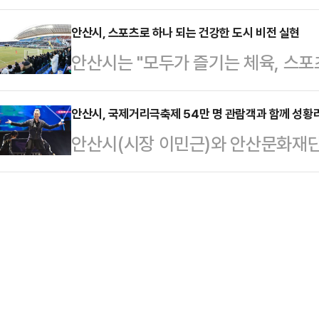
년 경기도 예술인 기회소득’ 신청을 
록을 달성하며 승리했다.안산그리너스
로 1:0 승리…
술인들의 안정적인 예술 활동을 보장
안산시, 스포츠로 하나 되는 건강한 도시 비전 실현
권을 탈피하여 중위권으로 도약하기
안산시는 "모두가 즐기는 체육, 스포
모하기 위해 경기도와 안산시가 공동으
리너스의 홈 구장인 안산 와~스타디
을 내세워 시민들이 건강한 생활을 할
월 21일 기준 안산시에 주민등록을 
들이 몰려 열렬한…
는 지역사회 활력을 증진시키는 중요
안산시, 국제거리극축제 54만 명 관람객과 함께 성황
120%(월 287만 416원) 이하인
안산시(시장 이민근)와 안산문화재단
쉽게 스포츠를 접할 수 있도록 다양
술인에게는 연 150만 원이 2회에 
제’가 지난 3일부터 5일까지 54만
민들이 다양한 스포츠 활동을 통해 
광부 …
리됐다.특히 올해 관람객은 지난해보다
을 강화하는 긍정적인 효과도 기대된
최다 관객을 기록하며 축제의 위상이
교류의 장을 확대하여 체육으로 하나
김했다는 평가다.올해 축제는 거리와 
을 실현하기 위한 구체…
대를 연결하며 안산시 대표 축제로서
연과 체험 프로그램이 펼쳐진 안산문