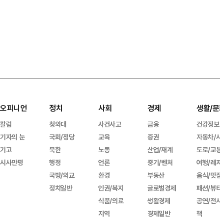
오피니언
정치
사회
경제
생활/문
칼럼
청와대
사건사고
금융
건강정보
기자의 눈
국회/정당
교육
증권
자동차/
기고
북한
노동
산업/재계
도로/교
시사만평
행정
언론
중기/벤처
여행/레
국방/외교
환경
부동산
음식/맛
정치일반
인권/복지
글로벌경제
패션/뷰
식품/의료
생활경제
공연/전
지역
경제일반
책