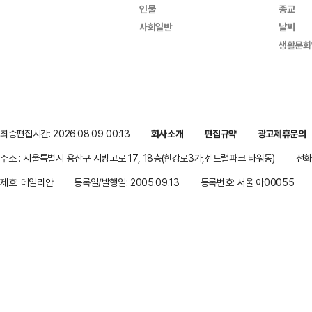
인물
종교
사회일반
날씨
생활문화
최종편집시간: 2026.08.09 00:13
회사소개
편집규약
광고제휴문의
주소 : 서울특별시 용산구 서빙고로 17, 18층(한강로3가,센트럴파크 타워동)
전화 
제호: 데일리안
등록일/발행일: 2005.09.13
등록번호: 서울 아00055