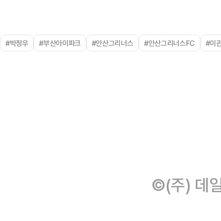
#박정우
#부산아이파크
#안산그리너스
#안산그리너스FC
#이
©(주) 데