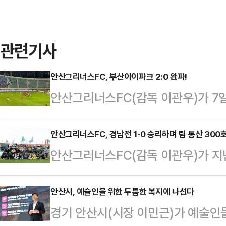
관련기사
안산그리너스FC, 부산아이파크 2:0 완파!
안산그리너스FC(감독 이관우)가 7
으며 4승을 기록했다.이날 안산그
구덕 운동장에서 열린 '하나은행 K리그
안산그리너스FC, 경남전 1-0 승리하며 팀 통산 300
안산그리너스FC(감독 이관우)가 지
파크를 상대로 후반 16분 세트피스
열린 '하나은행 K리그2 2025' 10
다음 경기 종료 직전 박정우 선수가 
리했다.안산그리너스는 활발한 공격을
안산시, 예술인을 위한 두툼한 복지에 나선다
다.안산그리너스는 3-4-1-2 포
경기 안산시(시장 이민근)가 예술인들
너킥 찬스를 놓치지 않고 상대의 자
일관 경기를 압도했다.이로써 안산그리