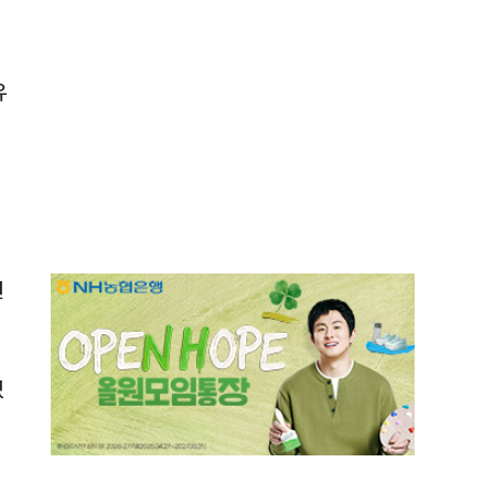
유
치
선
섰