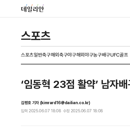
스포츠
스포츠일반
축구
해외축구
야구
해외야구
농구
배구
UFC
골프
‘임동혁 23점 활약’ 남자배
김평호 기자 (kimrard16@dailian.co.kr)
입력 2025.06.07 18:08 수정 2025.06.07 18:08