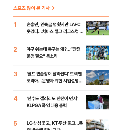
스포츠 많이 본 기사
1
손흥민, 연속골 멈췄지만 LAFC
웃었다…치바스 꺾고 리그스컵 첫
승
2
야구 쉬는데 축구는 왜?…“안전
운영 필요” 목소리
3
'골프 연습장이 달라진다' 트랙맨
코리아…운영자 위한 사업설명회
개최
4
'선수도 갤러리도 안전이 먼저'
KLPGA 폭염 대응 총력
5
LG·삼성 웃고, KT·두산 울고…폭