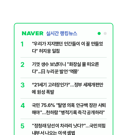
실시간 랭킹뉴스
1
6
"우리가 지지했던 인간들이 이 꼴 만들었
‘풀옵션 
다" 허지웅 일침
날 1만대
2
7
기껏 생수 보냈더니 "화장실 물 떠오른
“돈 없는
다"...日 누리꾼 발언 ‘역풍’
울 전월세
3
8
“21세기 고려장인가”…정부 세제개편안
정청래, 
에 원성 폭발
대고 대통
4
9
국민 75.6% "탈영 의혹 안규백 장관 사퇴
'화장실서
해야"…천하람 "병적기록 즉각 공개하라"
기하던 男
5
10
​"정청래 당선이 차라리 낫다?"…국민의힘
2030은
내부서 나오는 이색 셈법
줄 알았나