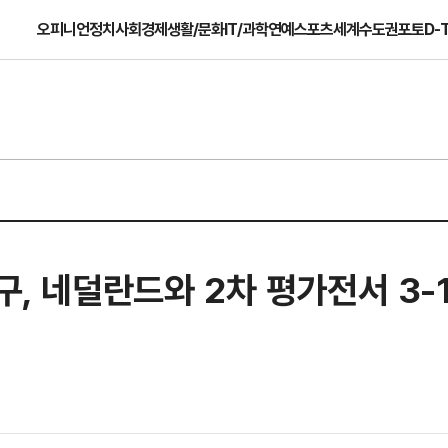
오피니언
정치
사회
경제
생활/문화
IT/과학
연예
스포츠
세계
수도권
포토
D-
구, 네덜란드와 2차 평가전서 3-