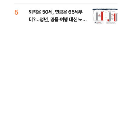
낮춰야"
계 
5
10
퇴직은 50세, 연금은 65세부
SK
터?…청년, 명품·여행 대신 노후
마켓
준비 [Now 2.30]