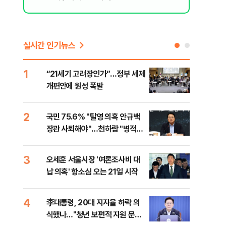
리 헬스]
실시간 인기뉴스
1
6
“21세기 고려장인가”…정부 세제
업비
개편안에 원성 폭발
썸·
2
7
국민 75.6% "탈영 의혹 안규백
'달
장관 사퇴해야"…천하람 "병적기
버리
록 즉각 공개하라"
3
8
오세훈 서울시장 '여론조사비 대
[단
납 의혹' 항소심 오는 21일 시작
허,
4
9
李대통령, 20대 지지율 하락 의
李 
식했나…"청년 보편적 지원 문턱
만파