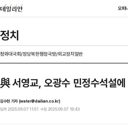
오피
정치
청와대
국회/정당
북한
행정
국방/외교
정치일반
與 서영교, 오광수 민정수석설에 
김수현 기자 (water@dailian.co.kr)
입력 2025.06.07 11:51 수정 2025.06.07 19:43