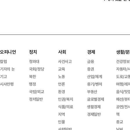
오피니언
정치
사회
경제
생활/문
칼럼
청와대
사건사고
금융
건강정보
기자의 눈
국회/정당
교육
증권
자동차/
기고
북한
노동
산업/재계
도로/교
시사만평
행정
언론
중기/벤처
여행/레
국방/외교
환경
부동산
음식/맛
정치일반
인권/복지
글로벌경제
패션/뷰
식품/의료
생활경제
공연/전
지역
경제일반
책
인물
종교
사회일반
날씨