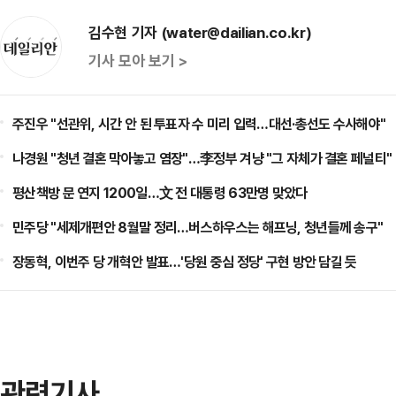
김수현 기자 (water@dailian.co.kr)
기사 모아 보기 >
주진우 "선관위, 시간 안 된 투표자 수 미리 입력…대선·총선도 수사해야"
나경원 "청년 결혼 막아놓고 염장"…李정부 겨냥 "그 자체가 결혼 페널티"
평산책방 문 연지 1200일…文 전 대통령 63만명 맞았다
민주당 "세제개편안 8월말 정리…버스하우스는 해프닝, 청년들께 송구"
장동혁, 이번주 당 개혁안 발표…'당원 중심 정당' 구현 방안 담길 듯
관련기사