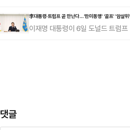
“대선 당시와 마찬가지로 뭉개고 갈
큼 큰 격차가 난 만큼, 이번 대선은
근 생방송으로 진행된 데일리안TV의 
李대통령·트럼프 곧 만난다…'한미동맹' '골프' '암살위
점을 분명히 인식해야 한다”고 지적
이재명 대통령이 6일 도널드 트럼프 
연, “대장동, 성남FC, 백현동 등 
가 49%를 얻은 셈인데, 이는 곧 
를 했다. 트럼프 대통령은 이 대통령
조적이었고, 증거에 대해 모르쇠로 
뜻”이라며 …
는 양자방문 등 빠른 시일 내 만나기
전례가 있다”면서 “이 같은 방식은
서 열릴 주요 7개국(G7) 회의나,
했다.이어 “대통령이라는 신분은 강
양조약기구(NATO·나토) 정상회의
며 “이재명 대통령이 …
령실 대변인은 이날 저녁 서면 브리핑
약 20분간 트럼프 미국 대통령과 첫
통령은 …
댓글