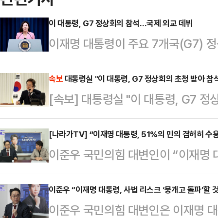
이 대통령, G7 정상회의 참석…국제 외교 데뷔
이재명 대통령이 주요 7개국(G7)
다.강유정 대통령실 대변인은 7일 브
일 캐나다 앨버타주 카나나스키스에서 
속보
대통령실 "이 대통령, G7 정상회의 초청 받아 참
[속보] 대통령실 "이 대통령, G7 
회원이 아니지만 의장국인 캐나다의 
호주를 초청할 수 있다고 언급한 바 
[나라가TV] “이재명 대통령, 51%의 민의 겸허히 수
내용에 대해서는 "외교적으로 서로 
이준우 국민의힘 대변인이 “이재명 
닌 것 같다"고 말을 아꼈다.방미특
의 국민의 뜻을 겸허히 수용해야 한
"계획은 하는 것으…
으로 진행된 데일리안TV의 정치 시사
이준우 “이재명 대통령, 사법 리스크 ‘뭉개고 돌파’할 것
이준우 국민의힘 대변인은 이재명 대
만 표 차이면 엄청난 수치다. 작은 도