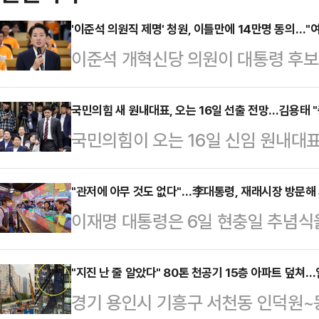
'이준석 의원직 제명' 청원, 이틀만에 14만명 동의…"
이준석 개혁신당 의원이 대통령 후보
노골적이고 폭력적인 표현을 인용해 
제명을 요구하는 국회 국민동의 청원
국민의힘 새 원내대표, 오는 16일 선출 전망…김용태 
국민의힘이 오는 16일 신임 원내대
난 4일 공개된 '이준석 의원의 의원직
책위원장은 6일 서울 동작구 국립서
12시 기준 14만8333명의 동의를
선출을 위한 선거관리위원회를 구성했
"관저에 아무 것도 없다"…李대통령, 재래시장 방문해
5만명 이상의 동의를 얻으면 국회 
이재명 대통령은 6일 현충일 추념식
비할 수 있게 하겠다"고 밝혔다.선
성립 요건을 충족했지만 심사를 맡을
주민들과 인사를 나누고 음식 등 식
다. 김대식·박준태·박수민·서지영 
의원 제명…
경 여사와 함께 이날 오전 11시께 
"지진 난 줄 알았다" 80톤 천공기 15층 아파트 덮쳐
오는 9일 첫 회의를 열어 원내대표 
경기 용인시 기흥구 서천동 인덕원~
간 방문했다.이날 오전 10시 50분
내대표 후보군으로는 4선 김도읍·김상