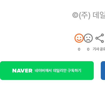
©(주) 데
기사 공
0
0
네이버에서 데일리안 구독하기