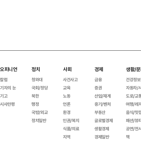
오피니언
정치
사회
경제
생활/문
칼럼
청와대
사건사고
금융
건강정보
기자의 눈
국회/정당
교육
증권
자동차/
기고
북한
노동
산업/재계
도로/교
시사만평
행정
언론
중기/벤처
여행/레
국방/외교
환경
부동산
음식/맛
정치일반
인권/복지
글로벌경제
패션/뷰
식품/의료
생활경제
공연/전
지역
경제일반
책