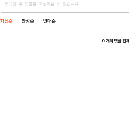
최신순
찬성순
반대순
0 개의 댓글 전