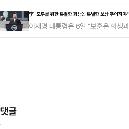
천공기가 아파트 쪽으로 넘어지는 사
를 마치고 관저로 돌아가던 중, 이 
성일종·송언석 의원 등이 …
다. 대형 중장비인 천공기는 무게가 
李 "모두를 위한 특별한 희생엔 특별한 보상 주어져야
서 방문을 결정했다고 한다.이 대통
이재명 대통령은 6일 "보훈은 희생
계다.6일 경찰 등에 따르면, 전날 오
공간을 찾아 소통한 건 이번이 처음이
마땅히 해야 할 책임과 의무"라며 "
아파트 A동을 대형 중장비가 덮쳤다'
식료품을 …
이 주어져야 한다"고 말했다.이 대
에 따르면 사고가 난 아파트는 지상 
에서 거행된 제70주년 현충일 추념
의 60세대 규모이다.넘어진 천공기는
대한민국을 지켜내신 순국선열과 호
물 벽면…
를 표한다"면서 이같이 밝혔다.이 
이유는 기억하고, 기록하고, 책임을 
가가 위험에 처했을 때…
댓글