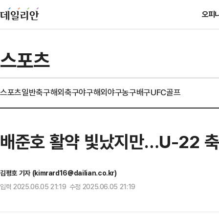
오피
스포츠
스포츠일반
축구
해외축구
야구
해외야구
농구
배구
UFC
골프
배준호 활약 빛났지만…U-22 축
김평호 기자 (kimrard16@dailian.co.kr)
입력 2025.06.05 21:19 수정 2025.06.05 21:19