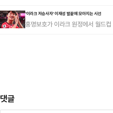
크 원정서 목표 달성 의지를 드러냈다
안현범은 2015년 울산현대(현 울산
의 판정이나…
라크 바스라 국제경기장에서 열린 공
‘이라크 저승사자’ 이재성 발끝에 모아지는 시선
티드(현 제주SK), 전북현대, 그리
홍명보호가 이라크 원정에서 월드컵 1
우리가 쉽게 경기할 수 있을 거라고 
통산 260경기에서 31득점 21도움
까.홍명보 감독이 이끄는 축구대표팀은
서 선수들을 믿고 잘해줄 것으로 믿는
카로운 돌파력은…
이라크 바스라에 위치한 바스라 국제경
시 15분 바스라 국제경기장에서 이
컵 아시아 3차 예선’ 이라크와 B조
3차 예선 B조 9차전 원정을 치른다
웨이트전(10일, 홈)만을 남겨둔 축
16(4승 4…
정할 전망이다.현재 4승 4무(승점 1
무 1패·승점 13), 이라크(3승 3무 
댓글