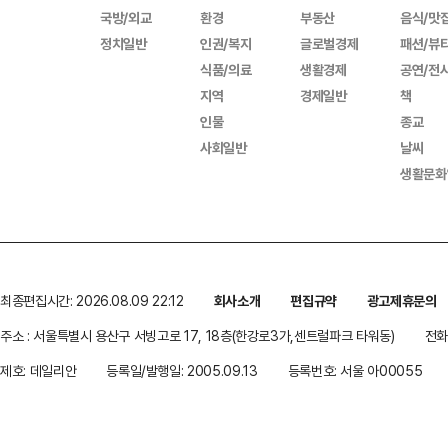
국방/외교
환경
부동산
음식/맛
정치일반
인권/복지
글로벌경제
패션/뷰
식품/의료
생활경제
공연/전
지역
경제일반
책
인물
종교
사회일반
날씨
생활문화
최종편집시간: 2026.08.09 22:12
회사소개
편집규약
광고제휴문의
주소 : 서울특별시 용산구 서빙고로 17, 18층(한강로3가,센트럴파크 타워동)
전화 
제호: 데일리안
등록일/발행일: 2005.09.13
등록번호: 서울 아00055