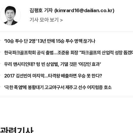
김평호 기자 (kimrard16@dailian.co.kr)
기사 모아 보기 >
‘10승 투수 단 2명’ 13년 만에 15승 투수 명맥 끊기나
한국파크골프학회 공식 출범…조준용 회장 "파크골프의 산업적 성장 돕겠
우리 맨시티인데? 텅 빈 상암벌, 기댈 것은 ‘이강인 효과’
2017 김선빈이 마지막…타격왕 배출하면 우승 못 한다?
‘극한 폭염’에 봉황대기 고교야구서 제주고 선수 어지럼증 호소
관련기사