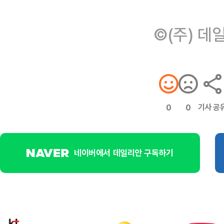
©(주) 데
기사 공
0
0
네이버에서 데일리안 구독하기