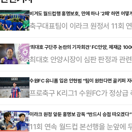
비겨도 월드컵행 홍명보호, 만에 하나 '2패' 하면 어떻
축구대표팀이 이라크 원정서 11회 
하게 귀국 비행기에 몸을 실을 수 
표팀은 6일 오전 3시 15분(이하 
‘최대호 구단주 논란의 기자회견’ FC안양, 제재금 10
최대호 안양시장이 심판 판정과 관련
이라크와 2026 국제축구연맹(FIFA
과 관련해 FC안양에 징계가 내려졌
차전 원정 경기를 치른다.현재 북중미 
위원회를 열어 FC안양에 대한 제재금
수원FC 유니폼 입은 안현범 “팀이 원한다면 골키퍼 
무)을 쌓은 한국은 요르단(승점 13),
프로축구 K리그1 수원FC가 정상급
계는 안양 구단주인 최대호 안양 시
에 올라 있다. 이라크 원정서 무승부
대 영입하며 여름 이적시장에 본격적
실에서 공개 기자회견을 열어 심판의 
히는 스피드와 좌우를 모두 소화할 
이라크 원정 앞둔 홍명보 감독 “반드시 승점 따오겠다”
명예 실추 행위 등을 한 사안에 관한
11회 연속 월드컵 본선행을 눈앞에 
어로, 수원FC의 측면 공격에 큰 힘
‘각 클럽 소속 선수 및 코칭스태프,