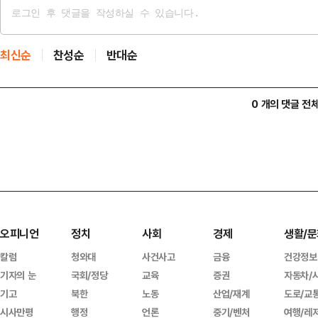
최신순
찬성순
반대순
0 개의 댓글 전
오피니언
정치
사회
경제
생활/문
칼럼
청와대
사건사고
금융
건강정보
기자의 눈
국회/정당
교육
증권
자동차/
기고
북한
노동
산업/재계
도로/교
시사만평
행정
언론
중기/벤처
여행/레