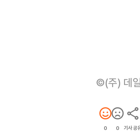
©(주) 데
기사 공
0
0