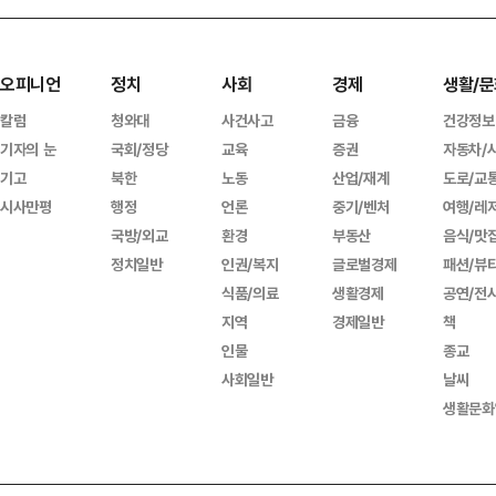
오피니언
정치
사회
경제
생활/문
칼럼
청와대
사건사고
금융
건강정보
기자의 눈
국회/정당
교육
증권
자동차/
기고
북한
노동
산업/재계
도로/교
시사만평
행정
언론
중기/벤처
여행/레
국방/외교
환경
부동산
음식/맛
정치일반
인권/복지
글로벌경제
패션/뷰
식품/의료
생활경제
공연/전
지역
경제일반
책
인물
종교
사회일반
날씨
생활문화