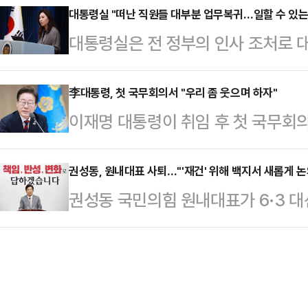
에 자신이 있다면, 재판을 중지시킬 
대통령실 "떠난 직원들 대부분 업무복귀…일할 수 있는
7년8개월과 벌금 2억5000만원, 
대통령실은 전 정부의 인사 조처로 
다"고 촉구했다.나경원 국민의힘 의원
을 확정했다.앞서 검찰은 이 전 부지사
령의 복귀 명령 하루 만에 대부분 
법 대북송금으로 징역형을 확정 받은
그룹으로부터…
령실 대변인은 5일 오전 브리핑에서
李대통령, 첫 국무회의서 "우리 좀 웃으며 하자"
급하기로 한 스마트팜 사업비 500만
이재명 대통령이 취임 후 첫 국무회
업무에 복귀해 조금씩 일할 수 있는 
러를 쌍방울 그룹이 대신 내도록 한 
하자"고 말했다.이재명 대통령은 5
강 대변인은 "강훈식 비서실장은 오는
일탈이 아니다"라고 규…
의에서 모두발언에 앞서 사회자를 향
권성동, 원내대표 사퇴…"'재건' 위해 백지서 새롭게 논
관련한 사항들에 대해 소통할 예정"
권성동 국민의힘 원내대표가 6·3 대
다. 좀 어색하죠?"라며 이같이 밝혔
인선 발표에 앞서 "꼭 무덤 같다. 
재건을 위해 백지에서 새롭게 논의해
국민들로부터 위임받은 업무를 하는 
다. 컴퓨터도 …
하겠다고 밝혔다.권성동 원내대표는 
하게 되기에는 상당한 시간이 필요한
"이번 대선 패배는 단순히 비상계엄
상황에서 고생한다"고 했다.이어 "최
는다. 집권여당 국민의힘의 분열에 