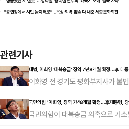
“성급했던 제 잘못”…김희철, 광복절 현수막 ‘태극기 오해’ 결국 사과
“공연장에서 시민 놀이터로”…옥상·외벽·앞뜰 다 내준 세종문화회관
관련기사
대법, 이화영 '대북송금' 징역 7년8개월 확정…李 대통
이화영 전 경기도 평화부지사가 불
확정 받았다. 이 전 부지사는 이재
울 그룹으로부터 억대 뇌물을 받고 8
국민의힘 "이화영, 징역 7년8개월 확정…李대통령, 
국민의힘이 대북송금 의혹으로 기소
재판을 받아 왔다.5일 법조계에 따르
서 7년 8개월의 징역형을 확정 받자
관)는 특정범죄 가중처벌법상 뇌물 