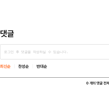
여러분이 또 헌법기…
그는 "원내대표로서 책임이 결코 가볍
변명할 생각도 없다"고 했다. 그러면
를 드는 심정'이…
댓글
최신순
찬성순
반대순
0 개의 댓글 전