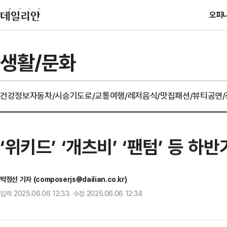
오피
생활/문화
건강정보
자동차/시승기
도로/교통
여행/레저
음식/맛집
패션/뷰티
공연
‘위키드’ ‘개츠비’ ‘팬텀’ 등 
박정선 기자 (composerjs@dailian.co.kr)
입력 2025.06.06 12:33 수정 2025.06.06 12:34