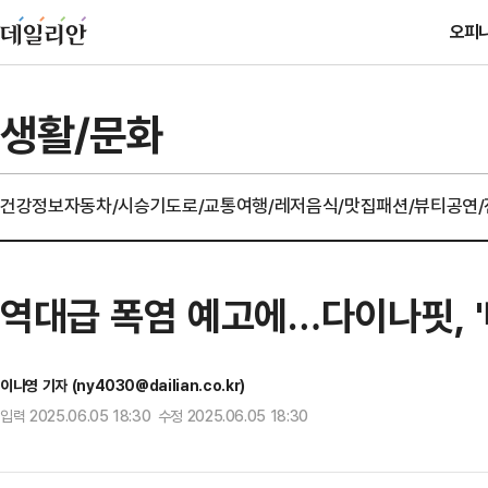
오피
생활/문화
건강정보
자동차/시승기
도로/교통
여행/레저
음식/맛집
패션/뷰티
공연
역대급 폭염 예고에…다이나핏, '
이나영 기자 (ny4030@dailian.co.kr)
입력 2025.06.05 18:30 수정 2025.06.05 18:30