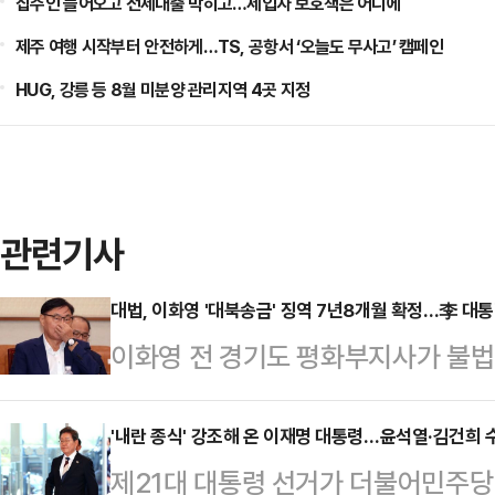
집주인 들어오고 전세대출 막히고…세입자 보호책은 어디에
제주 여행 시작부터 안전하게…TS, 공항서 ‘오늘도 무사고’ 캠페인
HUG, 강릉 등 8월 미분양 관리지역 4곳 지정
관련기사
대법, 이화영 '대북송금' 징역 7년8개월 확정…李 대통
이화영 전 경기도 평화부지사가 불
확정 받았다. 이 전 부지사는 이재
울 그룹으로부터 억대 뇌물을 받고 8
'내란 종식' 강조해 온 이재명 대통령…윤석열·김건희 
제21대 대통령 선거가 더불어민주당
재판을 받아 왔다.5일 법조계에 따르