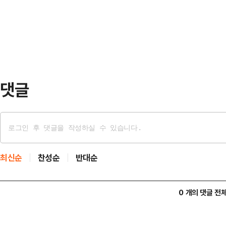
변명할 생각도 없다"고 했다. 그러면
국민들로부터 위임받은 업무를 하는 
를 드는 심정'이…
하게 되기에는 상당한 시간이 필요한
상황에서 고생한다"고 했다.이어 "최
여러분이 또 헌법기…
댓글
최신순
찬성순
반대순
0 개의 댓글 전