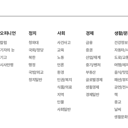
오피니언
정치
사회
경제
생활/문
칼럼
청와대
사건사고
금융
건강정보
기자의 눈
국회/정당
교육
증권
자동차/
기고
북한
노동
산업/재계
도로/교
시사만평
행정
언론
중기/벤처
여행/레
국방/외교
환경
부동산
음식/맛
정치일반
인권/복지
글로벌경제
패션/뷰
식품/의료
생활경제
공연/전
지역
경제일반
책
인물
종교
사회일반
날씨
생활문화