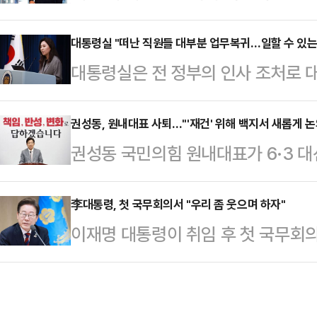
가며 윤석열 전 대통령 부부에 대한 
관)는 특정범죄 가중처벌법상 뇌물 
령이 유세 기간 '내란 종식'을 거듭 
대통령실 "떠난 직원들 대부분 업무복귀…일할 수 있는
7년8개월과 벌금 2억5000만원, 
대통령실은 전 정부의 인사 조처로 
진에 힘이 실리고 있다.4일 법조계
을 확정했다.앞서 검찰은 이 전 부지사
령의 복귀 명령 하루 만에 대부분 
가 진행해 온 윤 전 대통령 부부의 
그룹으로부터…
령실 대변인은 5일 오전 브리핑에서
권성동, 원내대표 사퇴…"'재건' 위해 백지서 새롭게 논
재수사 가능성에 무게가 실린다. 민
권성동 국민의힘 원내대표가 6·3 대
업무에 복귀해 조금씩 일할 수 있는 
서두르고 있어 이른 시일 내 특검 
재건을 위해 백지에서 새롭게 논의해
강 대변인은 "강훈식 비서실장은 오는
리 또는 위법 …
하겠다고 밝혔다.권성동 원내대표는 
李대통령, 첫 국무회의서 "우리 좀 웃으며 하자"
관련한 사항들에 대해 소통할 예정"
이재명 대통령이 취임 후 첫 국무회
"이번 대선 패배는 단순히 비상계엄
인선 발표에 앞서 "꼭 무덤 같다. 
하자"고 말했다.이재명 대통령은 5
는다. 집권여당 국민의힘의 분열에 
다. 컴퓨터도 …
의에서 모두발언에 앞서 사회자를 향
그는 "원내대표로서 책임이 결코 가볍
다. 좀 어색하죠?"라며 이같이 밝혔