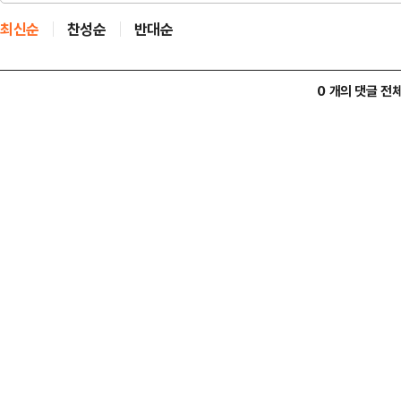
최신순
찬성순
반대순
0 개의 댓글 전