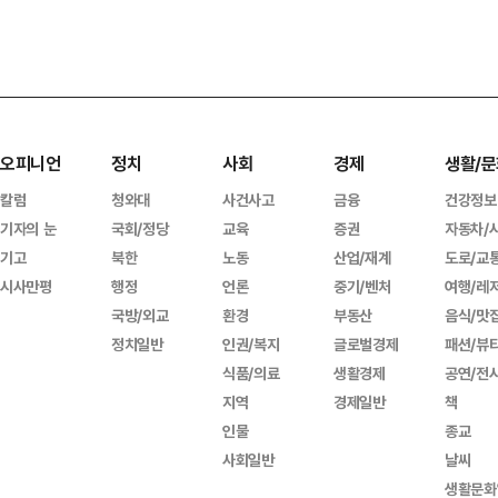
오피니언
정치
사회
경제
생활/문
칼럼
청와대
사건사고
금융
건강정보
기자의 눈
국회/정당
교육
증권
자동차/
기고
북한
노동
산업/재계
도로/교
시사만평
행정
언론
중기/벤처
여행/레
국방/외교
환경
부동산
음식/맛
정치일반
인권/복지
글로벌경제
패션/뷰
식품/의료
생활경제
공연/전
지역
경제일반
책
인물
종교
사회일반
날씨
생활문화