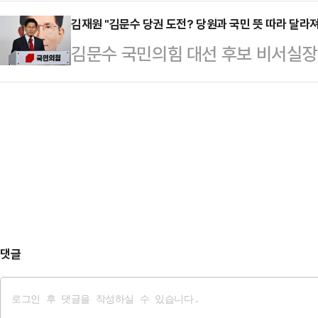
하자"고 말했다.이재명 대통령은 5
는다. 집권여당 국민의힘의 분열에 
리 또는 위법 …
의에서 모두발언에 앞서 사회자를 향
김재원 "김문수 당권 도전? 당원과 국민 뜻 따라 달라져
그는 "원내대표로서 책임이 결코 가볍
김문수 국민의힘 대선 후보 비서실장
다. 좀 어색하죠?"라며 이같이 밝혔
변명할 생각도 없다"고 했다. 그러면
서 불거지고 있는 김 전 후보의 당권
국민들로부터 위임받은 업무를 하는 
를 드는 심정'이…
민들의 뜻이 어디로 모이느냐에 따라
하게 되기에는 상당한 시간이 필요한
전 가능성을 열어둔 것으로 풀이된다.
상황에서 고생한다"고 했다.이어 "최
오 '뉴스파이팅'에 나와 김 전 후보의
여러분이 또 헌법기…
보는 평당원, 일상으로 돌아왔다"며 
말했다.그는 우선 총사퇴 압박을 받
지도부는 …
댓글