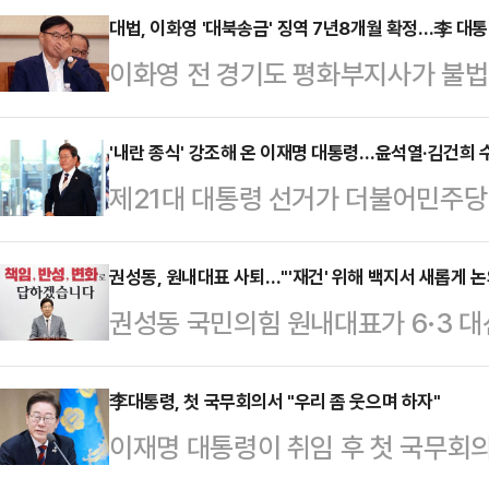
대법, 이화영 '대북송금' 징역 7년8개월 확정…李 대통
이화영 전 경기도 평화부지사가 불
확정 받았다. 이 전 부지사는 이재
울 그룹으로부터 억대 뇌물을 받고 8
'내란 종식' 강조해 온 이재명 대통령…윤석열·김건희 
제21대 대통령 선거가 더불어민주당
재판을 받아 왔다.5일 법조계에 따르
가며 윤석열 전 대통령 부부에 대한 
관)는 특정범죄 가중처벌법상 뇌물 
령이 유세 기간 '내란 종식'을 거듭 
권성동, 원내대표 사퇴…"'재건' 위해 백지서 새롭게 논
7년8개월과 벌금 2억5000만원, 
권성동 국민의힘 원내대표가 6·3 대
진에 힘이 실리고 있다.4일 법조계
을 확정했다.앞서 검찰은 이 전 부지사
재건을 위해 백지에서 새롭게 논의해
가 진행해 온 윤 전 대통령 부부의 
그룹으로부터…
하겠다고 밝혔다.권성동 원내대표는 
李대통령, 첫 국무회의서 "우리 좀 웃으며 하자"
재수사 가능성에 무게가 실린다. 민
이재명 대통령이 취임 후 첫 국무회
"이번 대선 패배는 단순히 비상계엄
서두르고 있어 이른 시일 내 특검 