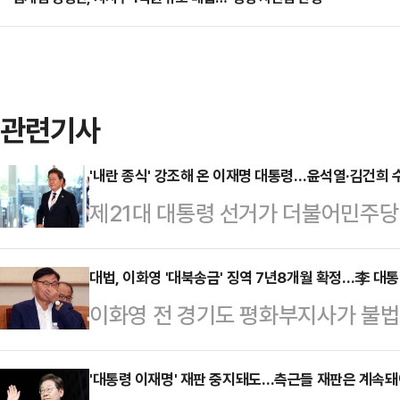
관련기사
'내란 종식' 강조해 온 이재명 대통령…윤석열·김건희 
제21대 대통령 선거가 더불어민주당
가며 윤석열 전 대통령 부부에 대한 
령이 유세 기간 '내란 종식'을 거듭 
대법, 이화영 '대북송금' 징역 7년8개월 확정…李 대통
이화영 전 경기도 평화부지사가 불
진에 힘이 실리고 있다.4일 법조계
확정 받았다. 이 전 부지사는 이재
가 진행해 온 윤 전 대통령 부부의 
울 그룹으로부터 억대 뇌물을 받고 8
'대통령 이재명' 재판 중지돼도…측근들 재판은 계속돼
재수사 가능성에 무게가 실린다. 민