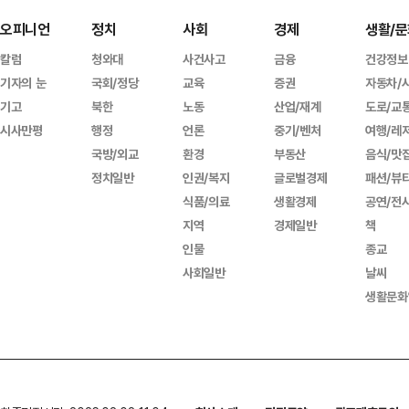
오피니언
정치
사회
경제
생활/문
칼럼
청와대
사건사고
금융
건강정보
기자의 눈
국회/정당
교육
증권
자동차/
기고
북한
노동
산업/재계
도로/교
시사만평
행정
언론
중기/벤처
여행/레
국방/외교
환경
부동산
음식/맛
정치일반
인권/복지
글로벌경제
패션/뷰
식품/의료
생활경제
공연/전
지역
경제일반
책
인물
종교
사회일반
날씨
생활문화