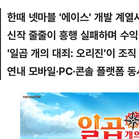
한때 넷마블 '에이스' 개발 계
신작 줄줄이 흥행 실패하며 수익
'일곱 개의 대죄: 오리진'이 조직
연내 모바일·PC·콘솔 플랫폼 동