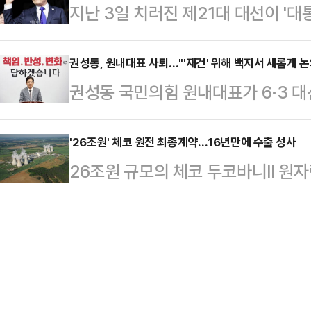
지난 3일 치러진 제21대 대선이 '
재판을 받아 왔다.5일 법조계에 따르
서두르고 있어 이른 시일 내 특검 
따라 진행 중이던 이 대통령 관련 
관)는 특정범죄 가중처벌법상 뇌물 
리 또는 위법 …
국회 법제사법위원회가 지난달 대통령
권성동, 원내대표 사퇴…"'재건' 위해 백지서 새롭게 논
7년8개월과 벌금 2억5000만원, 
권성동 국민의힘 원내대표가 6·3 대
하도록 하는 형사소송법 개정안과 
을 확정했다.앞서 검찰은 이 전 부지사
재건을 위해 백지에서 새롭게 논의해
위'를 삭제하는 공직선거법 개정안을
그룹으로부터…
하겠다고 밝혔다.권성동 원내대표는 
'26조원' 체코 원전 최종계약…16년만에 수출 성사
포되면 공직선거법 위반 사건은 면소
26조원 규모의 체코 두코바니II 원
"이번 대선 패배는 단순히 비상계엄
재직 중 재판이 정지될 수 있기 때
아랍에미리트(UAE) 바라카 원전 이
는다. 집권여당 국민의힘의 분열에 
개회를 요구한 상태…
쟁사인 프랑스전력공사(EDF)가 계
그는 "원내대표로서 책임이 결코 가볍
까지 방해를 했음에도 체코 정부가 
변명할 생각도 없다"고 했다. 그러면
에 첫 수출을 하게 됐다는 점에서 
를 드는 심정'이…
전 사업에 대한 본 계약을 4일(현지시