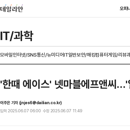
오피
IT/과학
모바일
인터넷/SNS
통신/뉴미디어
IT일반
보안/해킹
컴퓨터
게임/리뷰
'한때 에이스' 넷마블에프앤씨…'
이주은 기자 (jnjes6@dailian.co.kr)
입력 2025.06.07 06:00 수정 2025.06.07 11:49