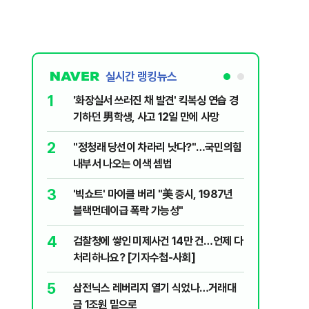
실시간 랭킹뉴스
1
6
'화장실서 쓰러진 채 발견' 킥복싱 연습 경
부동산·
기하던 男학생, 사고 12일 만에 사망
에 민주당
2
7
​"정청래 당선이 차라리 낫다?"…국민의힘
[속보] 
내부서 나오는 이색 셈법
8
李대통령 
3
'빅쇼트' 마이클 버리 "美 증시, 1987년
18.8%
블랙먼데이급 폭락 가능성"
9
‘풀옵션 
4
검찰청에 쌓인 미제사건 14만 건…언제 다
날 1만대
처리하나요? [기자수첩-사회]
10
日 구마모
5
삼전닉스 레버리지 열기 식었나…거래대
'흔들'
금 1조원 밑으로