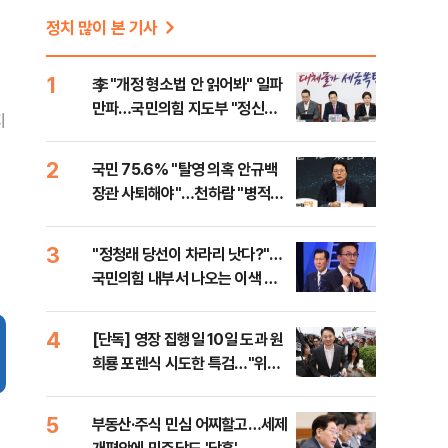
정치 많이 본 기사
1
李 "개정 형소법 안 읽어봐" 일파
만파…국민의힘 지도부 "정신세
지
계 궁금하다"
2
국민 75.6% "탈영 의혹 안규백
장관 사퇴해야"…천하람 "병적기
록 즉각 공개하라"
3
​"정청래 당선이 차라리 낫다?"…
국민의힘 내부서 나오는 이색 셈
법
4
[단독] 영장 집행일 10일 도과 원
희룡 포렌식 시도한 특검…"위법
증거 수집" 지적
5
부동산·주식 민심 어찌할고…세제