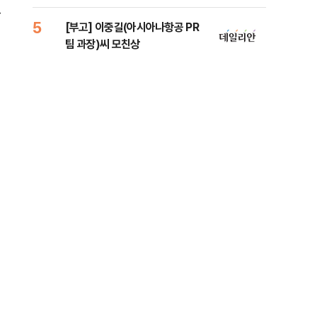
법
증거
고
5
10
[부고] 이중길(아시아나항공 PR
[속
팀 과장)씨 모친상
드카