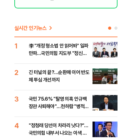
실시간 인기뉴스
1
6
李 "개정 형소법 안 읽어봐" 일파
검찰
만파…국민의힘 지도부 "정신세
건…
계 궁금하다"
수첩
2
7
긴 터널의 끝?…순환매 이어 반도
부동
체 투심 개선까지
개편
3
8
국민 75.6% "탈영 의혹 안규백
[부
장관 사퇴해야"…천하람 "병적기
뮤니
록 즉각 공개하라"
4
9
​"정청래 당선이 차라리 낫다?"…
[단
국민의힘 내부서 나오는 이색 셈
희룡