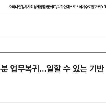
오피니언
정치
사회
경제
생활/문화
IT/과학
연예
스포츠
세계
수도권
포토
D-
분 업무복귀…일할 수 있는 기반