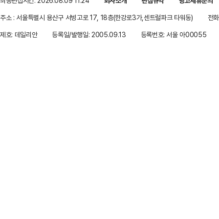
최종편집시간: 2026.08.09 11:24
회사소개
편집규약
광고제휴문의
주소 : 서울특별시 용산구 서빙고로 17, 18층(한강로3가,센트럴파크 타워동)
전화 
제호: 데일리안
등록일/발행일: 2005.09.13
등록번호: 서울 아00055