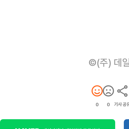
©(주) 데
기사 공
0
0