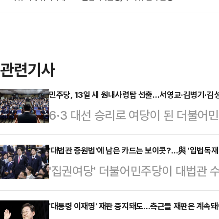
관련기사
민주당, 13일 새 원내사령탑 선출…서영교·김병기·김
6·3 대선 승리로 여당이 된 더불어
치권 안팎의 관심이 집중되고 있다.
한다. 민주당은 4일 오후 원내대표 
'대법관 증원법'에 남은 카드는 보이콧?…與 '입법독재 
'집권여당' 더불어민주당이 대법관 
원내대표 경선은 국회의원단 투표와 
민주당 주도로 소위에서 강행 처리했
난해 당규를 개정해 원내대표 및 국
있는 만큼, 107석의 소수 야당 국
'대통령 이재명' 재판 중지돼도…측근들 재판은 계속돼
를 반영하도록 했다. 민주당은 오는 