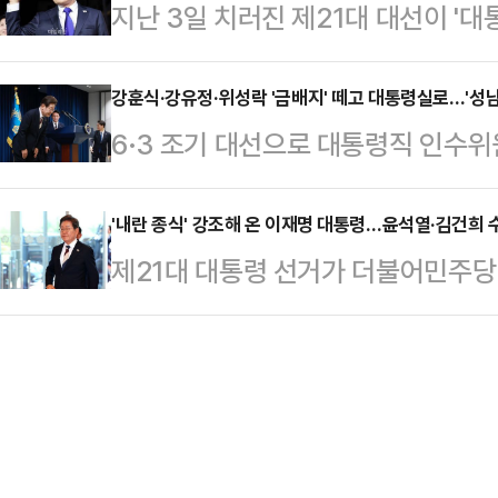
지난 3일 치러진 제21대 대선이 '
여론전을 펼치는 데 중지를 모았다.
하고, 13일 국회의원 대상 투표(8
따라 진행 중이던 이 대통령 관련 
역할을 보여줄 첫 시험대가 될 것이
예정이다. 후…
국회 법제사법위원회가 지난달 대통령
강훈식·강유정·위성락 '금배지' 떼고 대통령실로…'성남
명 대통령 취임날인 지난 4일 오후
6·3 조기 대선으로 대통령직 인수
하도록 하는 형사소송법 개정안과 
원이 대표발의한 법원조직법 개정안
초대 국무총리에 김민석 민주당 최
위'를 삭제하는 공직선거법 개정안을
통과시켰다. 현재 14…
는 계파색이 옅은 3선 강훈식 의원이
'내란 종식' 강조해 온 이재명 대통령…윤석열·김건희 
포되면 공직선거법 위반 사건은 면소
제21대 대통령 선거가 더불어민주당
락·강유정 의원이 낙점됐다.이 대통
재직 중 재판이 정지될 수 있기 때
가며 윤석열 전 대통령 부부에 대한 
김현지 보좌관과 이한주 민주연구원장 
개회를 요구한 상태…
령이 유세 기간 '내란 종식'을 거듭 
실에서 핵심 역할을 할 것으로 보인
진에 힘이 실리고 있다.4일 법조계
부 조각을 해야 하는 만큼, 파격적인
가 진행해 온 윤 전 대통령 부부의 
들이 배치됐다는 평가가 …
재수사 가능성에 무게가 실린다. 민