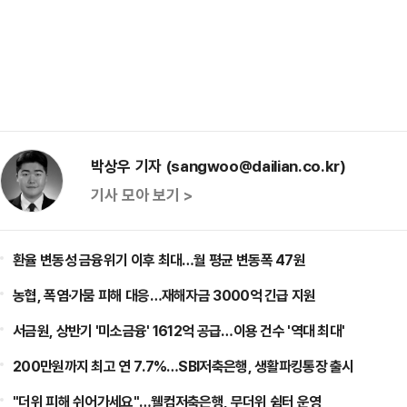
박상우 기자 (sangwoo@dailian.co.kr)
기사 모아 보기 >
환율 변동성 금융위기 이후 최대…월 평균 변동폭 47원
농협, 폭염·가뭄 피해 대응…재해자금 3000억 긴급 지원
서금원, 상반기 '미소금융' 1612억 공급…이용 건수 '역대 최대'
200만원까지 최고 연 7.7%…SBI저축은행, 생활파킹통장 출시
"더위 피해 쉬어가세요"…웰컴저축은행, 무더위 쉼터 운영