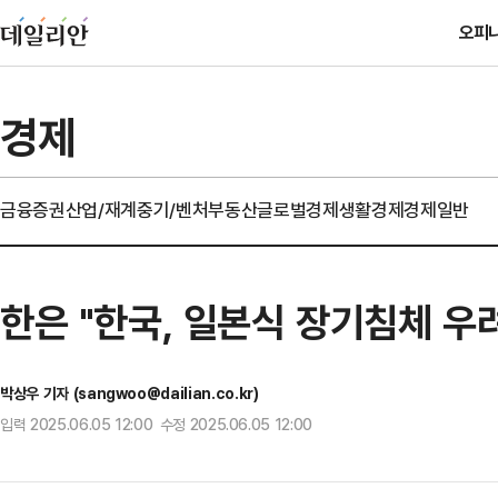
오피
경제
금융
증권
산업/재계
중기/벤처
부동산
글로벌경제
생활경제
경제일반
한은 "한국, 일본식 장기침체 우
박상우 기자 (sangwoo@dailian.co.kr)
입력 2025.06.05 12:00 수정 2025.06.05 12:00