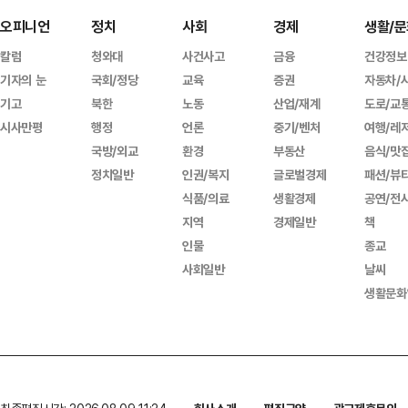
오피니언
정치
사회
경제
생활/문
칼럼
청와대
사건사고
금융
건강정보
기자의 눈
국회/정당
교육
증권
자동차/
기고
북한
노동
산업/재계
도로/교
시사만평
행정
언론
중기/벤처
여행/레
국방/외교
환경
부동산
음식/맛
정치일반
인권/복지
글로벌경제
패션/뷰
식품/의료
생활경제
공연/전
지역
경제일반
책
인물
종교
사회일반
날씨
생활문화