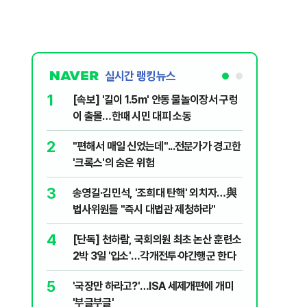
실시간 랭킹뉴스
1
6
[속보] '길이 1.5m' 안동 물놀이장서 구렁
'7번째 
이 출몰…한때 시민 대피 소동
한투·한화 
2
7
"편해서 매일 신었는데"...전문가가 경고한
李대통령,
'크록스'의 숨은 위험
의…"과감
3
8
송영길·김민석, '조희대 탄핵' 외치자…與
박지원이 
법사위원들 "즉시 대법관 제청하라"
함께한 김
4
9
[단독] 천하람, 국회의원 최초 논산 훈련소
정청래 "
2박 3일 '입소'…각개전투·야간행군 한다
민석 "자
5
10
'국장만 하라고?'…ISA 세제개편에 개미
[데일리 
'부글부글'
민...홈