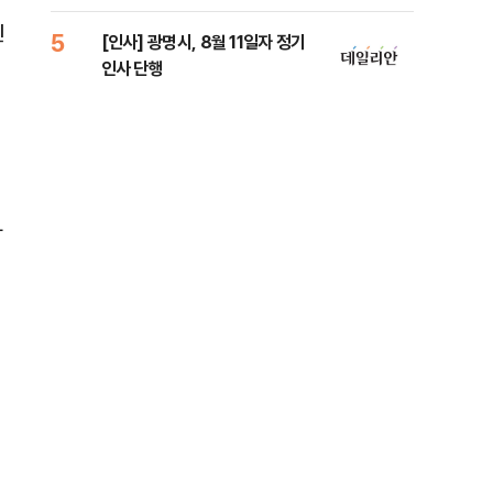
람, 의원 최초 논산훈련소 2박3일
'입소'
인
5
10
[인사] 광명시, 8월 11일자 정기
SK
인사 단행
당…
아