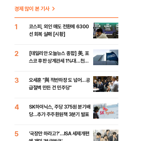
경제 많이 본 기사
1
코스피, 외인 매도 전환에 6300
선 회복 실패 [시황]
2
[데일리안 오늘뉴스 종합] 美, 포
스코 후판 상계관세 1%대…천하
람, 의원 최초 논산훈련소 2박3일
'입소'
3
오세훈 "與 적반하장 도 넘어…공
급절벽 만든 건 민주당"
4
SK하이닉스, 주당 375원 분기배
당…추가 주주환원책 3분기 발표
5
'국장만 하라고?'…ISA 세제개편