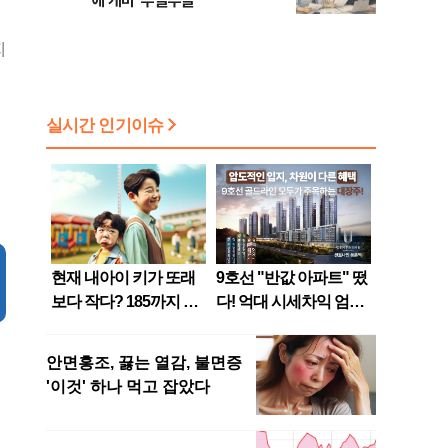
에 개미 '부글부글'
지