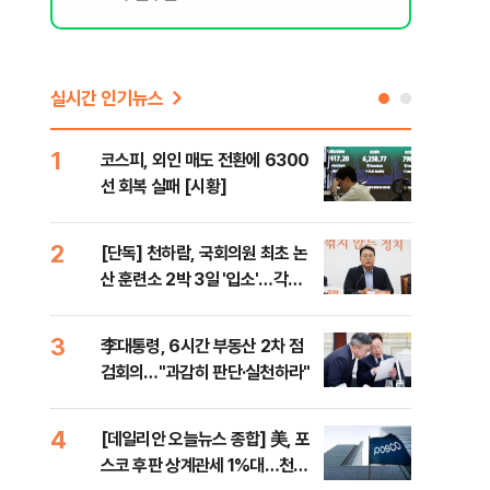
실시간 인기뉴스
1
6
코스피, 외인 매도 전환에 6300
'눈
선 회복 실패 [시황]
시간
2
7
[단독] 천하람, 국회의원 최초 논
'국
산 훈련소 2박 3일 '입소'…각개
에 
전투·야간행군 한다
3
8
李대통령, 6시간 부동산 2차 점
[내
검회의…"과감히 판단·실천하라"
나기
4
9
[데일리안 오늘뉴스 종합] 美, 포
"동
스코 후판 상계관세 1%대…천하
내"