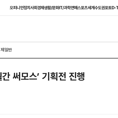
오피니언
정치
사회
경제
생활/문화
IT/과학
연예
스포츠
세계
수도권
포토
D-
경제일반
월간 써모스’ 기획전 진행