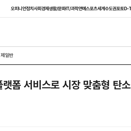
오피니언
정치
사회
경제
생활/문화
IT/과학
연예
스포츠
세계
수도권
포토
D-
경제일반
플랫폼 서비스로 시장 맞춤형 탄