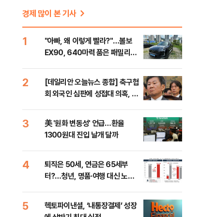
경제 많이 본 기사
1
"아빠, 왜 이렇게 빨라?"…볼보
EX90, 640마력 품은 패밀리카
[시승기]
2
[데일리안 오늘뉴스 종합] 축구협
회 외국인 심판에 성접대 의혹, 李
대통령 20대 지지율 하락 의식했
나, 삼전닉스 올인은 금물, SK하
3
美 '원화 변동성' 언급…환율
이닉스 프리마켓 시초가 논란 재
1300원대 진입 날개 달까
점화, 김민석 "과반 승리 가능성
99%" 등
4
퇴직은 50세, 연금은 65세부
터?…청년, 명품·여행 대신 노후
준비 [Now 2.30]
5
헥토파이낸셜, ‘내통장결제’ 성장