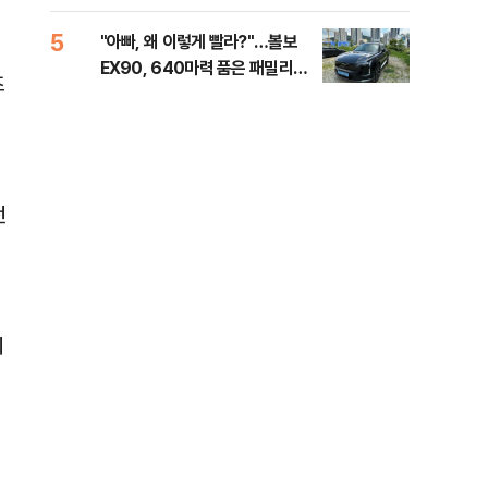
해야"
대통
나,
5
10
"아빠, 왜 이렇게 빨라?"…볼보
'경
이닉
EX90, 640마력 품은 패밀리카
조준
점화
즈
[시승기]
금폭
99
전
에