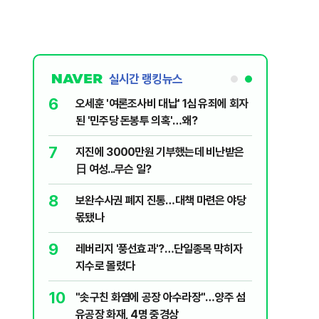
실시간 랭킹뉴스
1
6
"삼성·SK보다 싸게 달라"…애플, 中창신
오세훈 '
에 '더 비싸다' 퇴짜
된 '민주
2
7
[데일리안 오늘뉴스 종합] 축구협회 외국
지진에 
인 심판에 성접대 의혹, 李대통령 20대 지
日 여성..
지율 하락 의식했나, 삼전닉스 올인은 금
3
8
李대통령, 20대 지지율 하락 의식했
보완수사
물, SK하이닉스 프리마켓 시초가 논란 재
나…"청년 보편적 지원 문턱 낮춰야"
몫됐나
점화, 김민석 "과반 승리 가능성 99%" 등
4
9
'압수수색·성접대 의혹' 송두리째 흔들리는
레버리지 
대한민국 축구판
지수로 
5
10
"약만으론 한계"…당뇨병 '시작' 막는 의사
"솟구친 
과학자의 도전 [내일의 닥터]
유공장 화