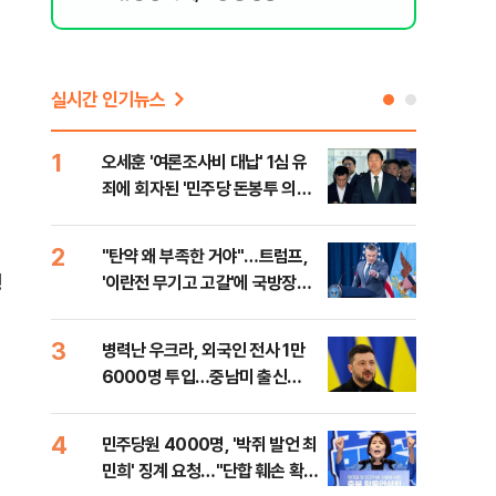
실시간 인기뉴스
1
6
오세훈 '여론조사비 대납' 1심 유
日 
죄에 회자된 '민주당 돈봉투 의
했지
혹'…왜?
2
7
"탄약 왜 부족한 거야"…트럼프,
"삼
형
'이란전 무기고 고갈'에 국방장관
中창
질책
3
8
병력난 우크라, 외국인 전사 1만
보완
6000명 투입…중남미 출신
은 
40%
4
9
민주당원 4000명, '박쥐 발언 최
[데
민희' 징계 요청…"단합 훼손 확인
회 