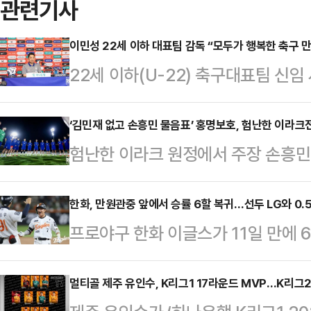
관련기사
이민성 22세 이하 대표팀 감독 “모두가 행복한 축구 
22세 이하(U-22) 축구대표팀 신
두가 행복한 축구를 만들겠다고 다짐
호텔에서 취임 기자회견을 열고 자신
‘김민재 없고 손흥민 물음표’ 홍명보호, 험난한 이라크
험난한 이라크 원정에서 주장 손흥민
대해 제시했다. 이민성 감독은 202
헨) 없이 버텨야 하는 상황에 놓일 
이하 대표팀을 이끈다.첫 출발은 호
축구 국가대표팀은 6일(한국시각) 오
한화, 만원관중 앞에서 승률 6할 복귀…선두 LG와 0.
5일 용인 미르스타디움에서 호주와 
프로야구 한화 이글스가 11일 만에 
에서 킥오프하는 ‘2026 국제축구연맹
선경기를 펼친다. 이후 9일에는 경기
강하게 압박하고 있다.한화는 4일 대
예선 B조 9차전에서 이라크와 격돌한
예정이다.…
한 SOL 뱅크 KBO리그’ KT 위즈
멀티골 제주 유인수, K리그1 17라운드 MVP…K리그
로 B조 1위를 달리고 있다. 2위 요르