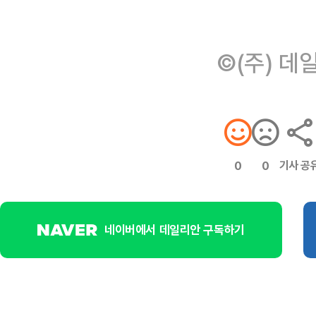
©(주) 데
기사 공
0
0
네이버에서 데일리안 구독하기