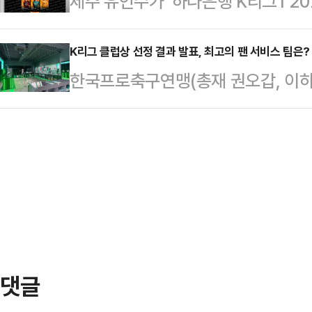
제주 유인수가 ‘하나은행 K리그1 20
시즌 전적 36승 24패(승률 0.600)
2경기에서 승점1만 추가해도 11회
는 지난달 31일(토) 서울월드컵경기
패)와의 승차를 반 경기 차로 좁혔다.
다.…
골을 기록하며 제주의 3-1 승리를 
K리그 클럽상 선정 결과 발표, 최고의 팬 서비스 팀은?
시 6할 승률로 올라서며 고공비행을
한국프로축구연맹(총재 권오갑, 이하 
기록한 데 이어, 후반 22분에는 
1만 7000명이 꽉 들어찬 매진이었다
유치, 마케팅, 잔디 관리 성과를 각
멀티골을 터뜨렸다.K리그1 17라운드
타디움상, ▲팬 프렌들리 클럽상, ▲
드컵경기장에서 열린 전북과 울산의 경
했다.올 시즌 K리그1은 91경기 만에
의 선제골로 앞서갔지만, 전반 25
어가고 있다. 이 가운데 가장 많은 
의 균형을…
움상’은 서울이 수상했다. 서울은 1
평균 유료 관중 2만 9848명을 유치했
댓글