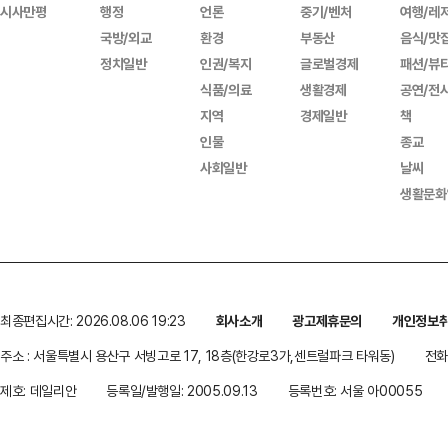
시사만평
행정
언론
중기/벤처
여행/레
국방/외교
환경
부동산
음식/맛
정치일반
인권/복지
글로벌경제
패션/뷰
식품/의료
생활경제
공연/전
지역
경제일반
책
인물
종교
사회일반
날씨
생활문화
최종편집시간: 2026.08.06 19:23
회사소개
광고제휴문의
개인정보
주소 : 서울특별시 용산구 서빙고로 17, 18층(한강로3가,센트럴파크 타워동)
전화 
제호: 데일리안
등록일/발행일: 2005.09.13
등록번호: 서울 아00055