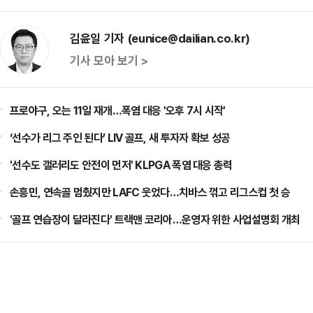
김윤일 기자 (eunice@dailian.co.kr)
기사 모아 보기 >
프로야구, 오는 11일 재개…폭염 대응 '오후 7시 시작'
‘선수가 리그 주인 된다’ LIV 골프, 새 투자자 확보 성공
'선수도 갤러리도 안전이 먼저' KLPGA 폭염 대응 총력
손흥민, 연속골 멈췄지만 LAFC 웃었다…치바스 꺾고 리그스컵 첫 승
'골프 연습장이 달라진다' 트랙맨 코리아…운영자 위한 사업설명회 개최