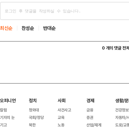
최신순
찬성순
반대순
0 개의 댓글 전
오피니언
정치
사회
경제
생활/문
칼럼
청와대
사건사고
금융
건강정보
기자의 눈
국회/정당
교육
증권
자동차/
기고
북한
노동
산업/재계
도로/교