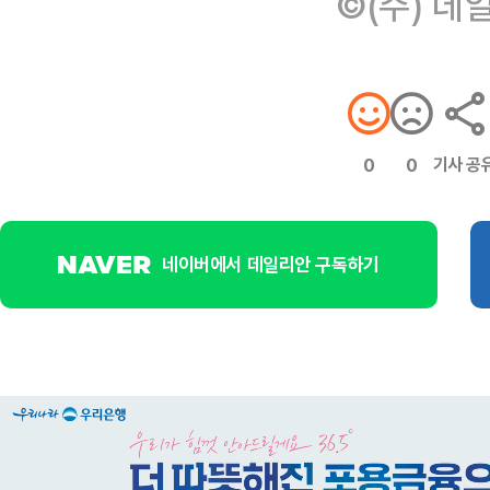
©(주) 데
기사 공
0
0
네이버에서 데일리안 구독하기