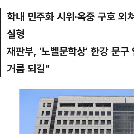
학내 민주화 시위·옥중 구호 외
실형
재판부, '노벨문학상' 한강 문구
거름 되길"