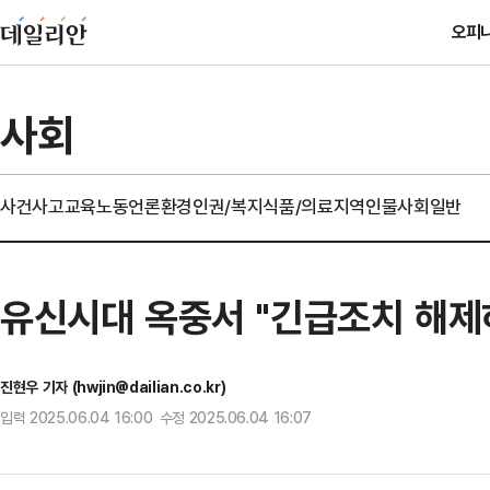
오피
사회
사건사고
교육
노동
언론
환경
인권/복지
식품/의료
지역
인물
사회일반
유신시대 옥중서 "긴급조치 해제하
진현우 기자 (hwjin@dailian.co.kr)
입력 2025.06.04 16:00 수정 2025.06.04 16:07