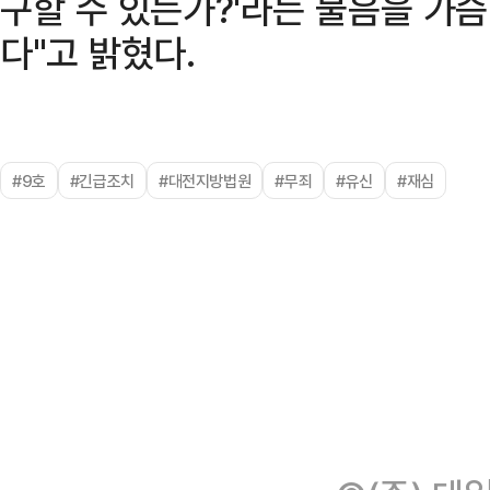
구할 수 있는가?'라는 물음을 가
다"고 밝혔다.
#9호
#긴급조치
#대전지방법원
#무죄
#유신
#재심