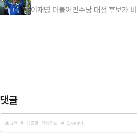
이재명 더불어민주당 대선 후보가 비
법원 청사 앞에서 '헌법과 법치의 파
로 내다봤다.27일 법조계와 정치권
게 하고, 현재 14인 체제의 대법관
시국선언을 통해 이같이 밝혔다. 총
공지를 통해 "선대위…
안'을 당 선대위가 철회키로 결정한 것
전 검찰총장, 김경한 전 법무부장관
다"고 밝혔다.다만 민주당은 대법관
"(대법원이) 이재명 민주당 대선 후
안은 철회하지 않았다. 추후 이재명 
지로 …
수도 있을 것이라는 전망이 나온다.
에서 열린 학생 간담회를 마친 후 기
(권한을) 위임…
댓글