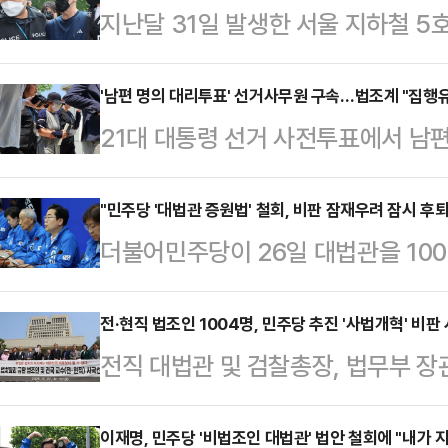
지난달 31일 발생한 서울 지하철 5
원이 넘는 것으로 추산됐다. 경찰이
가운데 법조계에선 피의자가 사전에
'남편 명의 대리투표' 선거사무원 구속…법조계 "집행유
21대 대통령 선거 사전투표에서 남
사람이 많은 전차 내에서 실제로 불을
속됐다. 법조계에서는 "공무원이라는
이 이뤄질 것으로 전망했다. 전문가들
미칠 수 있지만, 선거사무에 관계있
"민주당 '대법관 증원법' 철회, 비판 잠재우려 잠시 후퇴
비 등에 대해 손해배상청구가 가능하
더불어민주당이 26일 대법관을 10
조 제2항이 적용되는 대상"이라며 
가해자에게 구상 청구도 할 수 있다
임용을 가능케 하는 '법원조직법 개정
불가피할 것으로 생각되고, 공무원 
청 관계자는 이…
선이 가까워진 만큼 악화된 여론을 
전·현직 법조인 1004명, 민주당 추진 '사법개혁' 비판
다"고 강조했다.2일 법조계에 따르
전직 대법관 및 검찰총장, 법무부 장
나, 대선 이후 다시 이재명 후보 비
선거법 위반 혐의를 받는 박모씨에 
독립은 민주주의의 최후의 보루"라
다고 전망했다. 전문가들은 특히, 
을 한 뒤 "증거 인멸과 도망의…
'사법부 개혁 입법'을 비판했다.전·
이재명, 민주당 '비법조인 대법관' 법안 철회에 "내가 
국 '이재명 지키기'를 위한 수단인 