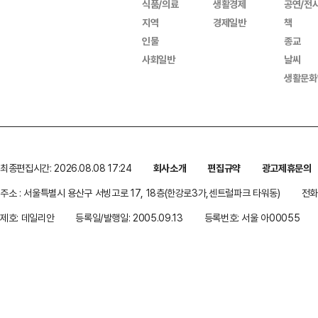
식품/의료
생활경제
공연/전
지역
경제일반
책
인물
종교
사회일반
날씨
생활문화
최종편집시간: 2026.08.08 17:24
회사소개
편집규약
광고제휴문의
주소 : 서울특별시 용산구 서빙고로 17, 18층(한강로3가,센트럴파크 타워동)
전화 
제호: 데일리안
등록일/발행일: 2005.09.13
등록번호: 서울 아00055