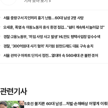
기사 모아 보기 >
서울 중랑구서 지인끼리 흉기 난동…60대 남성 2명 사망
오세훈, 폭염 속 이동노동자 휴식 환경 점검…"쉼터 계속해서 늘려갈 것"
경찰·고용노동부, '끼임 사망 사고 발생' HL만도 평택사업장 압수수색
경찰, '300억원대 사기 혐의' 차가원 원헌드레드 대표 구속 송치
서울 관악구 아파트 단지서 정전…열대야 속 560세대 큰 불편 겪어
관련기사
5호선 불지른 60대 남성…처벌·손해배상 어떻게 이뤄질