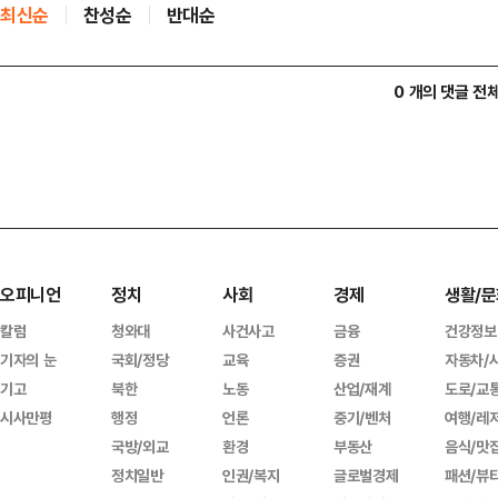
최신순
찬성순
반대순
0 개의 댓글 전
오피니언
정치
사회
경제
생활/문
칼럼
청와대
사건사고
금융
건강정보
기자의 눈
국회/정당
교육
증권
자동차/
기고
북한
노동
산업/재계
도로/교
시사만평
행정
언론
중기/벤처
여행/레
국방/외교
환경
부동산
음식/맛
정치일반
인권/복지
글로벌경제
패션/뷰