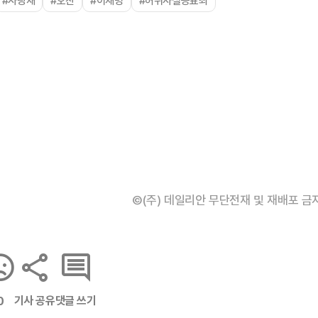
#사랑재
#오찬
#이재명
#허위사실공표죄
©(주) 데일리안 무단전재 및 재배포 금
기사 공유
댓글 쓰기
0