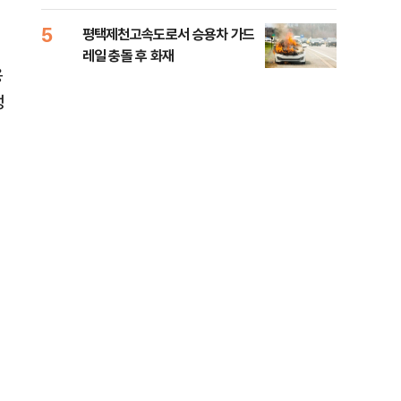
라"
5
10
평택제천고속도로서 승용차 가드
폐기
레일 충돌 후 화재
60
용
성