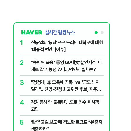
실시간 랭킹뉴스
1
6
신동엽의 ‘농담’으로 드러난 대학로에 대한
손현보 목
‘대중적 편견’ [이슈]
7
폐기물 수
2
"숙련된 모습" 통영 60대女 살인사건, 미
경미화원
제로 갈 가능성 있나…범인의 실체는?
8
지구촌 덮
3
"정청래, 李 모욕에 침묵" vs "금도 넘지
기도 끊
말라"…친명-친청 최고위원 후보, 제주서
9
국민의힘 
격돌
4
강원 동해안 '물폭탄'…도로 침수·피서객
당내서는
고립
10
[주간코인
5
‘탄약 고갈 보도’에 격노한 트럼프 “유출자
인 왜 못
색출하라”