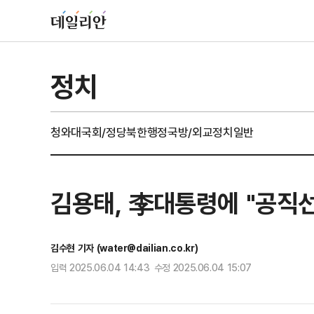
정치
청와대
국회/정당
북한
행정
국방/외교
정치일반
김용태, 李대통령에 "공직
김수현 기자 (water@dailian.co.kr)
입력 2025.06.04 14:43 수정 2025.06.04 15:07