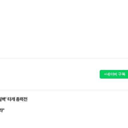
+네이버 구독
절벽' 타개 총력전
라"