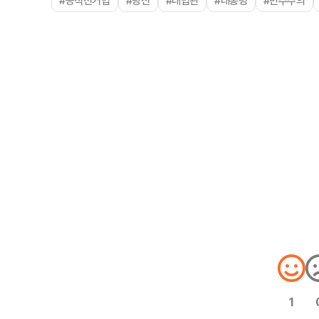
#공직선거법
#당선
#대법관
#대통령
#민주주의
1