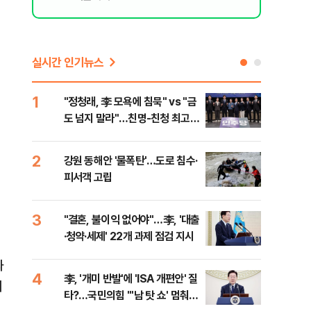
실시간 인기뉴스
1
6
"정청래, 李 모욕에 침묵" vs "금
美 
도 넘지 말라"…친명-친청 최고위
질…
원 후보, 제주서 격돌
2
7
강원 동해안 '물폭탄'…도로 침수·
서울
피서객 고립
기 
3
8
"결혼, 불이익 없어야"…李, '대출
농협
·청약·세제' 22개 과제 점검 지시
자금
과
4
9
李, '개미 반발'에 'ISA 개편안' 질
UA
서
타?…국민의힘 "'남 탓 쇼' 멈춰
줄이