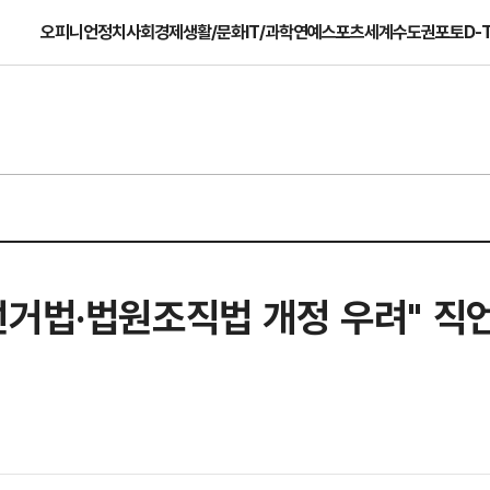
오피니언
정치
사회
경제
생활/문화
IT/과학
연예
스포츠
세계
수도권
포토
D-
선거법·법원조직법 개정 우려" 직