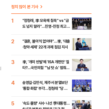
정치 많이 본 기사
1
"정청래, 李 모욕에 침묵" vs "금
도 넘지 말라"…친명-친청 최고위
원 후보, 제주서 격돌
2
"결혼, 불이익 없어야"…李, '대출
·청약·세제' 22개 과제 점검 지시
3
李, '개미 반발'에 'ISA 개편안' 질
타?…국민의힘 "'남 탓 쇼' 멈춰
지
라"
4
송영길·김민석, 제주서 분열보단
'통합·화합' 부각…정청래 "당 공
격해 놓고 뻔뻔해"
5
'속도·물량' 사수 나선 李대통령…