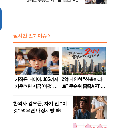
6시간 부동산 회의로 '공급 절벽'
타개 총력전