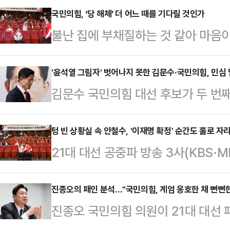
국민의힘, ‘당 해체’ 더 어느 때를 기다릴 것인가
불난 집에 부채질하는 것 같아 마음이
야겠다.“국민의힘 지금 해체하세요.
자유 우파 정당의 등장을 기대하고 
'윤석열 그림자' 벗어나지 못한 김문수·국민의힘, 민심
김문수 국민의힘 대선 후보가 두 번
리기만 하는 데 특화된 재주와 심성을
완등에 실패했다. 이번 대선이 윤석열
장치를 달아놓고 지금까지 당원과 자
발돼 윤 전 대통령과 구(舊) 여당인
텅 빈 상황실 속 안철수, '이재명 확정' 순간도 홀로 자
다.”불사조(phoenix)는 이집트 신
21대 대선 공중파 방송 3사(KBS·
대선 기간 내내 윤 전 대통령의 그림
년마다 한 번 스스로 향나무를 쌓아 불
민의힘 대선 개표상황실이 텅 비었
로 꼽힌다.김문수 후보는 4일 새벽
난다고 한…
은 끝까지 자리를 지켜 이목이 집중
진종오의 패인 분석…"국민의힘, 계엄 옹호한 채 뻔뻔한
을 열어 "국민의 선택을 겸허하게 받
진종오 국민의힘 의원이 21대 대선
당선이 사실상 확정된 순간에도, 안
해서 함께 뛰어준 당원 동지 여러분