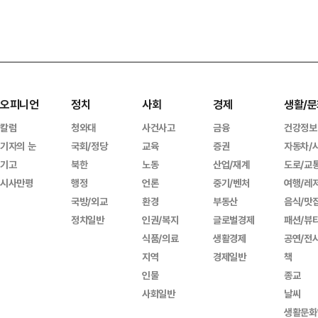
오피니언
정치
사회
경제
생활/문
칼럼
청와대
사건사고
금융
건강정보
기자의 눈
국회/정당
교육
증권
자동차/
기고
북한
노동
산업/재계
도로/교
시사만평
행정
언론
중기/벤처
여행/레
국방/외교
환경
부동산
음식/맛
정치일반
인권/복지
글로벌경제
패션/뷰
식품/의료
생활경제
공연/전
지역
경제일반
책
인물
종교
사회일반
날씨
생활문화