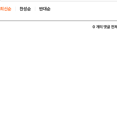
최신순
찬성순
반대순
0 개의 댓글 전