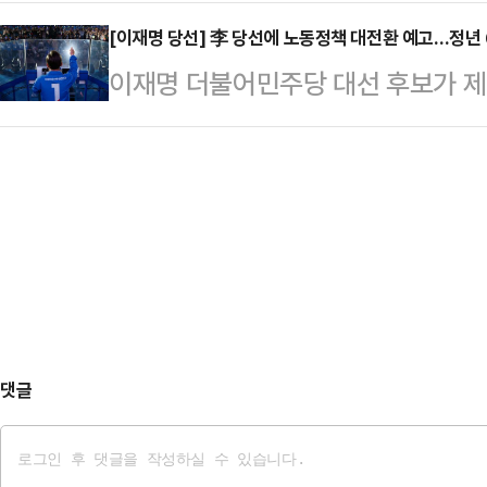
오만함과 결정적 책임이 우리에게 있
거운 마음으로 상황실을 지킨 것이다
"대한민…
와, 더불어민주당과 야당에게, 이를
[이재명 당선] 李 당선에 노동정책 대전환 예고…정년
면 김문수 대선 후보의 득표율은 3
이재명 더불어민주당 대선 후보가 제
는 그 모든 것의 악행을 국민들께서
후보는 51.7%의 득표율을 기록했
전반에 걸쳐 큰 변화가 예고된다.4일
종오 의원은 3일 밤 페이스북에 "우
동 원내대표, 공동선…
대통령으로 당선되면서 주 4.5일제 
호한 채 보수의 가치만을 외치며 국
당선인의 노동공약 중 대표적인 하나
같이 말했다.그는 "청렴·정정당당한
줄이면서도 임금 수준은 그대로 유지
을 잃은 지 오래였고,…
요일 반일 근무를 정착시키는 방식을
간에서 36시간으로 단축하겠다는 계
근로기준법에 명문화…
댓글