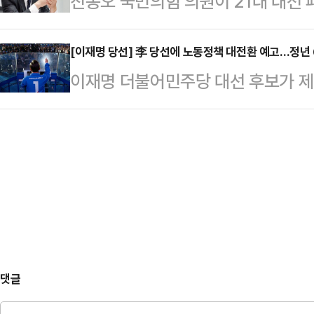
진종오 국민의힘 의원이 21대 대선
당선이 사실상 확정된 순간에도, 안
해서 함께 뛰어준 당원 동지 여러분
오만함과 결정적 책임이 우리에게 있
거운 마음으로 상황실을 지킨 것이다
"대한민…
와, 더불어민주당과 야당에게, 이를
[이재명 당선] 李 당선에 노동정책 대전환 예고…정년
면 김문수 대선 후보의 득표율은 3
이재명 더불어민주당 대선 후보가 제
는 그 모든 것의 악행을 국민들께서
후보는 51.7%의 득표율을 기록했
전반에 걸쳐 큰 변화가 예고된다.4일
종오 의원은 3일 밤 페이스북에 "우
동 원내대표, 공동선…
대통령으로 당선되면서 주 4.5일제 
호한 채 보수의 가치만을 외치며 국
당선인의 노동공약 중 대표적인 하나
같이 말했다.그는 "청렴·정정당당한
줄이면서도 임금 수준은 그대로 유지
을 잃은 지 오래였고,…
요일 반일 근무를 정착시키는 방식을
간에서 36시간으로 단축하겠다는 계
근로기준법에 명문화…
댓글