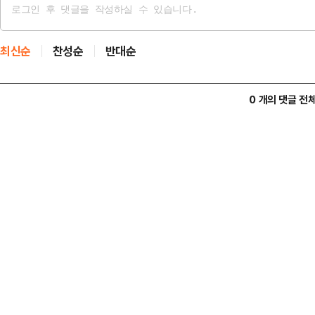
최신순
찬성순
반대순
0 개의 댓글 전