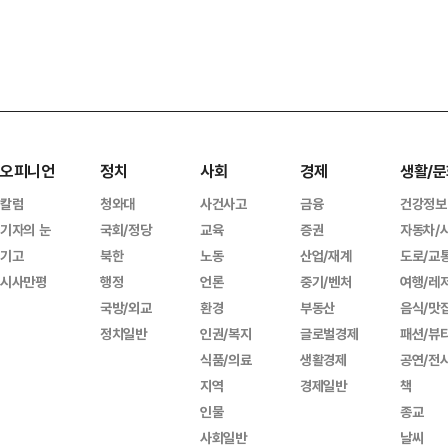
오피니언
정치
사회
경제
생활/문
칼럼
청와대
사건사고
금융
건강정보
기자의 눈
국회/정당
교육
증권
자동차/
기고
북한
노동
산업/재계
도로/교
시사만평
행정
언론
중기/벤처
여행/레
국방/외교
환경
부동산
음식/맛
정치일반
인권/복지
글로벌경제
패션/뷰
식품/의료
생활경제
공연/전
지역
경제일반
책
인물
종교
사회일반
날씨