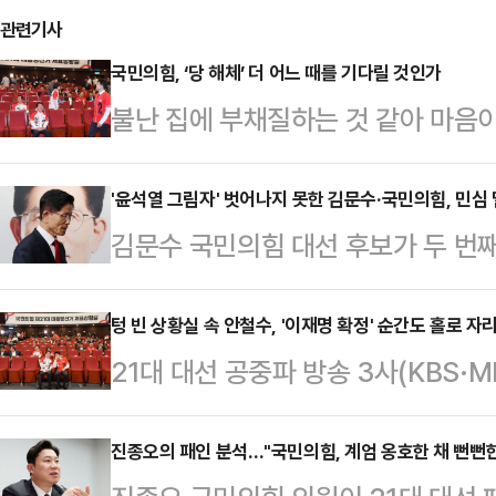
관련기사
국민의힘, ‘당 해체’ 더 어느 때를 기다릴 것인가
불난 집에 부채질하는 것 같아 마음이
야겠다.“국민의힘 지금 해체하세요.
자유 우파 정당의 등장을 기대하고 
'윤석열 그림자' 벗어나지 못한 김문수·국민의힘, 민심
김문수 국민의힘 대선 후보가 두 번
리기만 하는 데 특화된 재주와 심성을
완등에 실패했다. 이번 대선이 윤석열
장치를 달아놓고 지금까지 당원과 자
발돼 윤 전 대통령과 구(舊) 여당인
텅 빈 상황실 속 안철수, '이재명 확정' 순간도 홀로 자
다.”불사조(phoenix)는 이집트 신
21대 대선 공중파 방송 3사(KBS·
대선 기간 내내 윤 전 대통령의 그림
년마다 한 번 스스로 향나무를 쌓아 불
민의힘 대선 개표상황실이 텅 비었
로 꼽힌다.김문수 후보는 4일 새벽
난다고 한…
은 끝까지 자리를 지켜 이목이 집중
진종오의 패인 분석…"국민의힘, 계엄 옹호한 채 뻔뻔한
을 열어 "국민의 선택을 겸허하게 받