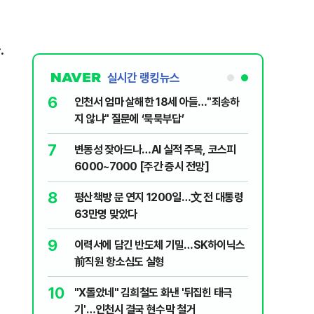
.
실시간 랭킹뉴스
6
MZ조폭들…
인천서 엄마 살해한 18세 아들…"죄송하
지 않냐" 질문에 ‘묵묵부답’
7
시기사 무
변동성 잦아드나…AI 실적 주목, 코스피
6000~7000 [주간 증시 전망]
8
스, 3개 노
평산책방 문 연지 1200일…文 전 대통령
63만명 맞았다
9
에 알려버릴
이력서에 담긴 반도체 기밀…SK하이닉스
前직원 항소심도 실형
10
 "고통 참으
"X돌았네" 김희철도 화낸 '뒤집힌 태극
기'…인천시 결국 현수막 철거