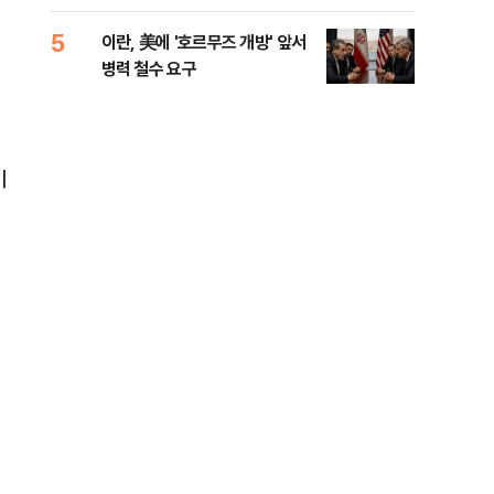
들께 송구"
길 
5
10
이란, 美에 '호르무즈 개방' 앞서
전한
병력 철수 요구
소…
기
해