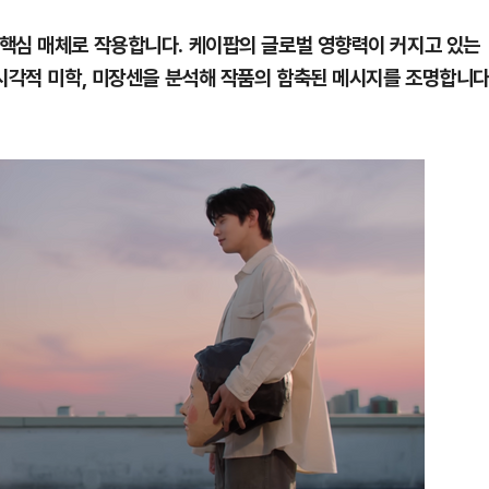
핵심 매체로 작용합니다. 케이팝의 글로벌 영향력이 커지고 있는
 시각적 미학, 미장센을 분석해 작품의 함축된 메시지를 조명합니다
1
"돈 되는 건 다한다" 작정한 
소탕 작전 개시
2
소주 2~3잔 마시고 운전한 택
죄…혈중알코올농도 0.03%
3
나흘 만에 3800명…SK하이닉
조 묶는 통합노조 추진
4
"한글 적힌 쓰레기가…전 세계
것" 경고 날린 日
5
바이든 암, 뼈 넘어 전이…차남
며 목소리 내고 있다"