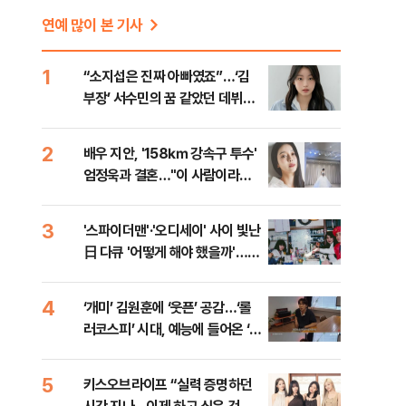
연예 많이 본 기사
1
“소지섭은 진짜 아빠였죠”…‘김
부장’ 서수민의 꿈 같았던 데뷔
[인터뷰]
2
배우 지안, '158㎞ 강속구 투수'
엄정욱과 결혼…"이 사람이라면
평생 함께"
3
'스파이더맨'·'오디세이' 사이 빛난
日 다큐 '어떻게 해야 했을까'…관
객 마음 움직인 이유 [영화 뷰]
4
‘개미’ 김원훈에 ‘웃픈’ 공감…‘롤
러코스피’ 시대, 예능에 들어온 ‘주
식’ [방송 뷰]
5
키스오브라이프 “실력 증명하던