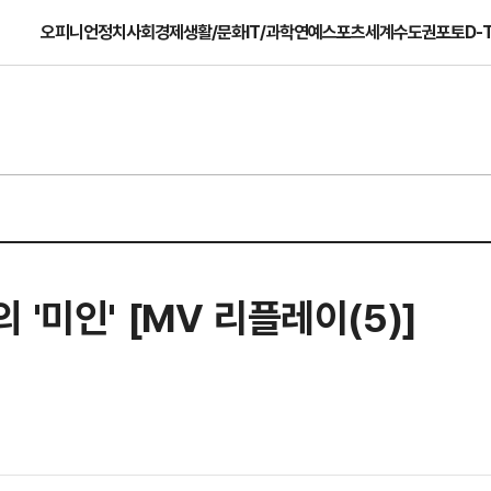
오피니언
정치
사회
경제
생활/문화
IT/과학
연예
스포츠
세계
수도권
포토
D-
'미인' [MV 리플레이(5)]