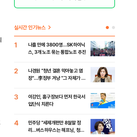
실시간 인기뉴스
의
1
6
나흘 만에 3800명…SK하이닉
사우
스, 3개 노조 묶는 통합노조 추진
화재
2
7
나경원 "청년 결혼 막아놓고 염
장동
이
장"…李정부 겨냥 "그 자체가 결
이 
혼 페널티"
3
8
이강인, 홈구장보다 먼저 한국서
바이
입단식 치른다
"고
4
9
호
민주당 "세제개편안 8월말 정
장동
리…버스하우스는 해프닝, 청년
표…