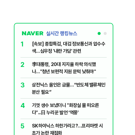
실시간 랭킹뉴스
1
6
[속보] 종합특검, 대검 정보통신과 압수수
삼전닉스
색…심우정 '내란 가담' 관련
금 1조원
2
7
李대통령, 20대 지지율 하락 의식했
지진에 
나…"청년 보편적 지원 문턱 낮춰야"
日 여성..
3
8
삼전닉스 올인은 금물…“반도체 밸류체인
“21세
분산 필요”
에 원성 
4
9
기껏 생수 보냈더니 "화장실 물 떠오른
"일국의
다"...日 누리꾼 발언 ‘역풍’
민의힘, 
5
10
SK하이닉스 하한가라고?…프리마켓 시
尹, 재선
초가 논란 재점화
다"…옥중