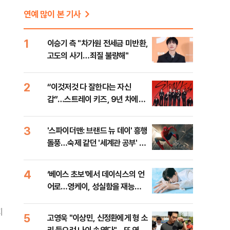
연예 많이 본 기사
1
이승기 측 "차가원 전세금 미반환,
고도의 사기…죄질 불량해"
2
“이것저것 다 잘한다는 자신
감”…스트레이 키즈, 9년 차에도
택한 실험 [현장]
3
'스파이더맨: 브랜드 뉴 데이' 흥행
돌풍…숙제 같던 '세계관 공부' 덜
었다 [영화 뷰]
4
‘베이스 초보’에서 데이식스의 언
어로…영케이, 성실함을 재능으
로 [D:PICK]
지
5
고영욱 "이상민, 신정환에게 형 소