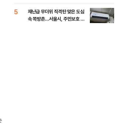
5
10
재난급 무더위 직격탄 맞은 도심
대우
속 쪽방촌…서울시, 주민보호 대
임 
책 강화 [데일리안이 간다 156]
는