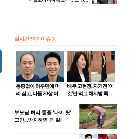
리 들으려 나이 속였다"…또 연예
인 저격