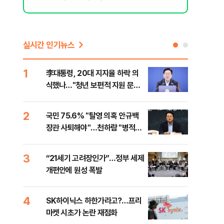
실시간 인기뉴스
1
6
李대통령, 20대 지지율 하락 의
[속
식했나…"청년 보편적 지원 문턱
상 
낮춰야"
2
7
국민 75.6% "탈영 의혹 안규백
토스
장관 사퇴해야"…천하람 "병적기
크 
록 즉각 공개하라"
3
8
“21세기 고려장인가”…정부 세제
레버
개편안에 원성 폭발
막히
4
9
SK하이닉스 하한가라고?…프리
경찰
마켓 시초가 논란 재점화
일당