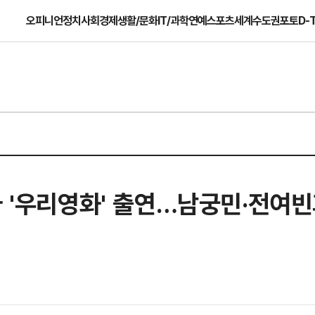
오피니언
정치
사회
경제
생활/문화
IT/과학
연예
스포츠
세계
수도권
포토
D-
마 '우리영화' 출연…남궁민·전여