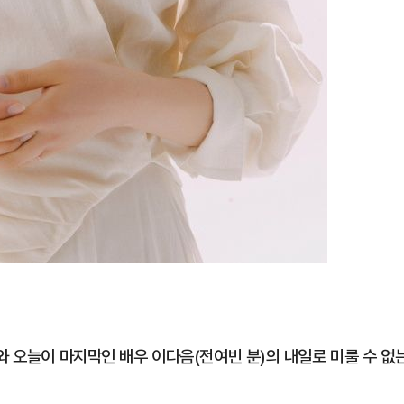
와 오늘이 마지막인 배우 이다음(전여빈 분)의 내일로 미룰 수 없