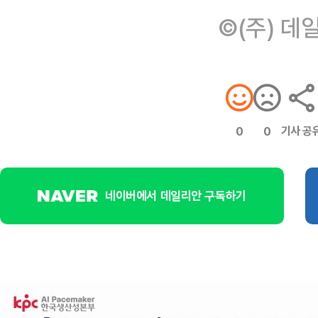
©(주) 데
기사 공
0
0
네이버에서 데일리안 구독하기