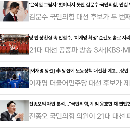
'윤석열 그림자' 벗어나지 못한 김문수·국민의힘, 민심
김문수 국민의힘 대선 후보가 두 번
완등에 실패했다. 이번 대선이 윤석열
발돼 윤 전 대통령과 구(舊) 여당인
텅 빈 상황실 속 안철수, '이재명 확정' 순간도 홀로 자
21대 대선 공중파 방송 3사(KBS·
대선 기간 내내 윤 전 대통령의 그림
민의힘 대선 개표상황실이 텅 비었
로 꼽힌다.김문수 후보는 4일 새벽
은 끝까지 자리를 지켜 이목이 집중
[이재명 당선] 李 당선에 노동정책 대전환 예고…정년
을 열어 "국민의 선택을 겸허하게 받
이재명 더불어민주당 대선 후보가 제
당선이 사실상 확정된 순간에도, 안
해서 함께 뛰어준 당원 동지 여러분
전반에 걸쳐 큰 변화가 예고된다.4일
거운 마음으로 상황실을 지킨 것이다
"대한민…
대통령으로 당선되면서 주 4.5일제 
진종오의 패인 분석…"국민의힘, 계엄 옹호한 채 뻔뻔한
면 김문수 대선 후보의 득표율은 3
진종오 국민의힘 의원이 21대 대선
당선인의 노동공약 중 대표적인 하나
후보는 51.7%의 득표율을 기록했
오만함과 결정적 책임이 우리에게 있
줄이면서도 임금 수준은 그대로 유지
동 원내대표, 공동선…