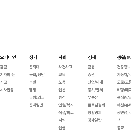
오피니언
정치
사회
경제
생활/문
칼럼
청와대
사건사고
금융
건강정보
기자의 눈
국회/정당
교육
증권
자동차/
기고
북한
노동
산업/재계
도로/교
시사만평
행정
언론
중기/벤처
여행/레
국방/외교
환경
부동산
음식/맛
정치일반
인권/복지
글로벌경제
패션/뷰
식품/의료
생활경제
공연/전
지역
경제일반
책
인물
종교