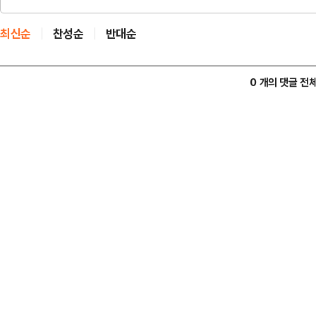
최신순
찬성순
반대순
0 개의 댓글 전