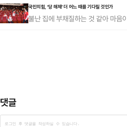
와, 더불어민주당과 야당에게, 이를
국민의힘, ‘당 해체’ 더 어느 때를 기다릴 것인가
요일 반일 근무를 정착시키는 방식을
불난 집에 부채질하는 것 같아 마음이
는 그 모든 것의 악행을 국민들께서
간에서 36시간으로 단축하겠다는 계
야겠다.“국민의힘 지금 해체하세요.
종오 의원은 3일 밤 페이스북에 "우
근로기준법에 명문화…
자유 우파 정당의 등장을 기대하고 
호한 채 보수의 가치만을 외치며 국
리기만 하는 데 특화된 재주와 심성을
같이 말했다.그는 "청렴·정정당당한
장치를 달아놓고 지금까지 당원과 자
을 잃은 지 오래였고,…
다.”불사조(phoenix)는 이집트 신
년마다 한 번 스스로 향나무를 쌓아 불
난다고 한…
댓글