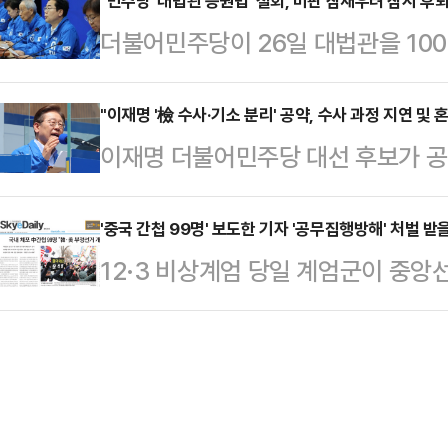
미칠 수 있지만, 선거사무에 관계있
"민주당 '대법관 증원법' 철회, 비판 잠재우려 잠시 후퇴
비 등에 대해 손해배상청구가 가능하
더불어민주당이 26일 대법관을 10
조 제2항이 적용되는 대상"이라며 
가해자에게 구상 청구도 할 수 있다
임용을 가능케 하는 '법원조직법 개정
불가피할 것으로 생각되고, 공무원 
청 관계자는 이…
선이 가까워진 만큼 악화된 여론을 
"이재명 '檢 수사·기소 분리' 공약, 수사 과정 지연 및 
다"고 강조했다.2일 법조계에 따르
이재명 더불어민주당 대선 후보가 공약
나, 대선 이후 다시 이재명 후보 비
선거법 위반 혐의를 받는 박모씨에 
으로 한 검찰개혁을 예고했다. 법조
다고 전망했다. 전문가들은 특히, 
을 한 뒤 "증거 인멸과 도망의…
효율성이 떨어지거나 검찰의 역할이 약
'중국 간첩 99명' 보도한 기자 '공무집행방해' 처벌 받
국 '이재명 지키기'를 위한 수단인 
12·3 비상계엄 당일 계엄군이 중
원활하지 않게 돼 수사 과정이 지연
로 내다봤다.27일 법조계와 정치권
간첩 99명을 체포했다고 보도한 인터
다. 전문가들은 특히, 정치인 등 특
공지를 통해 "선대위…
방해·명예훼손 등'의 혐의로 재판에
로 경찰 권력의 과도한 비대화를 부를
기자의 형사 재판 가능성에 이목이 
정치권에 따르면 이 후보는 자신의 
해 공무집행방해 혐의로 구속영장이
으로 지정, 내란…