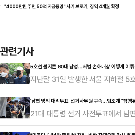
"4000만원 주면 50억 자금증명" 사기 브로커, 징역 4개월 확정
관련기사
5호선 불지른 60대 남성…처벌·손해배상 어떻게 이뤄질
지난달 31일 발생한 서울 지하철 5
원이 넘는 것으로 추산됐다. 경찰이
가운데 법조계에선 피의자가 사전에
'남편 명의 대리투표' 선거사무원 구속…법조계 "집행유
21대 대통령 선거 사전투표에서 남
사람이 많은 전차 내에서 실제로 불을
속됐다. 법조계에서는 "공무원이라는
이 이뤄질 것으로 전망했다. 전문가들