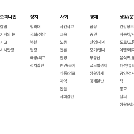
오피니언
정치
사회
경제
생활/문
칼럼
청와대
사건사고
금융
건강정보
기자의 눈
국회/정당
교육
증권
자동차/
기고
북한
노동
산업/재계
도로/교
시사만평
행정
언론
중기/벤처
여행/레
국방/외교
환경
부동산
음식/맛
정치일반
인권/복지
글로벌경제
패션/뷰
식품/의료
생활경제
공연/전
지역
경제일반
책
인물
종교
사회일반
날씨
생활문화