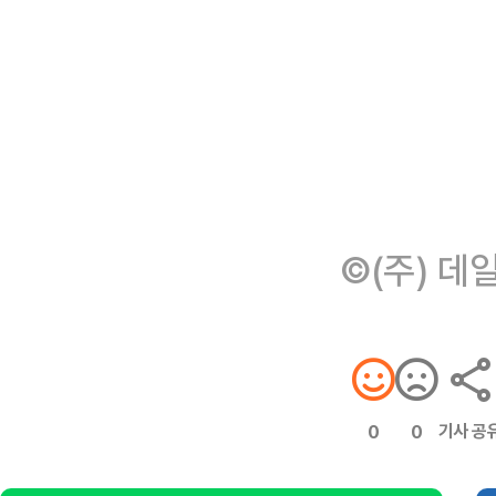
©(주) 데
기사 공
0
0