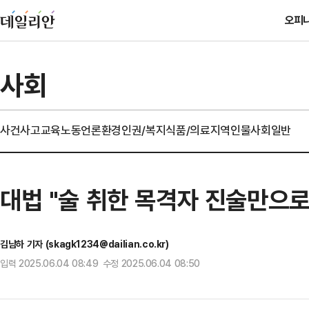
오피
사회
사건사고
교육
노동
언론
환경
인권/복지
식품/의료
지역
인물
사회일반
대법 "술 취한 목격자 진술만으로
김남하 기자 (skagk1234@dailian.co.kr)
입력 2025.06.04 08:49 수정 2025.06.04 08:50