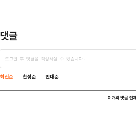
보고 '언론의 자유'가 위축될 수 있
서울중앙지방법원 이정재 영장전담 
방해 혐의를 받는 스카이데일리 …
댓글
최신순
찬성순
반대순
0 개의 댓글 전