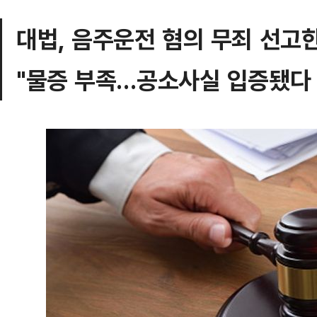
대법, 음주운전 혐의 무죄 선고
"물증 부족…공소사실 입증됐다 