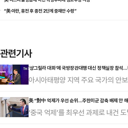
“美·이란, 휴전 후 종전 2단계 중재안 수령”
관련기사
'샹그릴라 대화'에 국방장관대행 대신 정책실장 참석…
아시아태평양 지역 주요 국가의 안보
아시아 안보회의(샹그릴라 대화)가 
서 열린다고 국방부가 29일 밝혔다
美 “對中 억제가 우선 순위…주한미군 감축 배제 안 해
‘중국 억제’를 최우선 과제로 내건 
관 직무대행 대신 조창래 국방정책실
감축 가능성을 염두에 두고 있다는 외
력을 논의한다.국방부는 현재의 엄