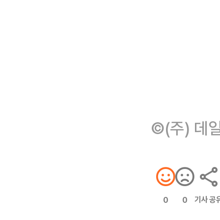
©(주) 데
기사 공
0
0