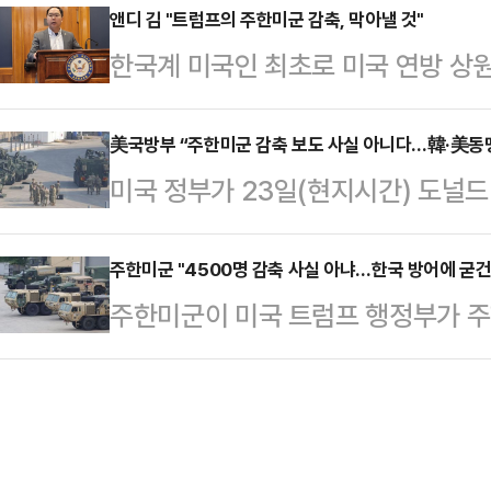
공식 부인하고 있지만, 감축 가능성
앤디 김 "트럼프의 주한미군 감축, 막아낼 것"
고려했다며 정진팔 합동참모본부 차장
한국계 미국인 최초로 미국 연방 상
다.AP통신에 따르면 피트 헤그세스
교를 실시할 예정이라고 밝혔다.샹
감축에 강하게 반대할 것이라고 밝혔다
그릴라 대화) 참석하기 위해 싱가포르
(IISS) 주관으로 열리는 다자안보…
지시간) 워싱턴DC 의회에서 열린 
美국방부 “주한미군 감축 보도 사실 아니다…韓·美동
“인도·태평양 지역에서 중국을 가장
미국 정부가 23일(현지시간) 도널
재배치 소식에 대해 “미국 의회 및 
결정하는 과정에서 한국에 배치된 병
4500명을 괌 또는 인도·태평양 다
축하는 것에 반대한다”며 “도널드 트
지로 말했다.한 당…
라는 보도에 대해 “사실이 아니다”라
주한미군 "4500명 감축 사실 아냐…한국 방어에 굳건
주둔한 병력을 줄이려고 했고, 나는
주한미군이 미국 트럼프 행정부가 주
변인은 이날 소셜미디어(SNS) 엑스(
면서 “나는 여전히 우리 병력을 통
는 외신 보도에 대해 사실이 아니라고
방부)를 취재한 경험이 있다면 모두
다”며 “한…
장문을 통해 "미 국방부가 주한미군
평가한다”며 “그럼에도 미국은 대한
다"며 "미국은 대한민국 방어에 굳건
우리의 동맹은 철통같다”며 “국방부가
통 같은 동맹을 유지·강화하는 방안
는 보도는 …