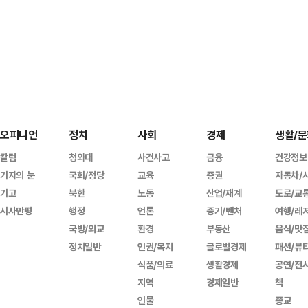
오피니언
정치
사회
경제
생활/문
칼럼
청와대
사건사고
금융
건강정보
기자의 눈
국회/정당
교육
증권
자동차/
기고
북한
노동
산업/재계
도로/교
시사만평
행정
언론
중기/벤처
여행/레
국방/외교
환경
부동산
음식/맛
정치일반
인권/복지
글로벌경제
패션/뷰
식품/의료
생활경제
공연/전
지역
경제일반
책
인물
종교