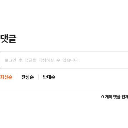
월스트리트저널(WSJ)은 22일(현
미군 약 2만8500명 가운데 약 45
평양 내 다른…
댓글
최신순
찬성순
반대순
0 개의 댓글 전