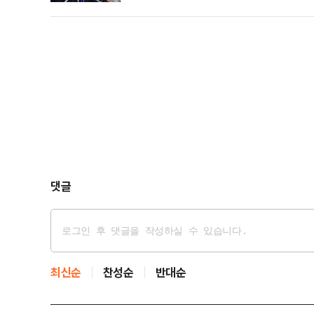
명 후보는 48.51%(1190만6560표)를 얻어 1위를
이다. 이준석 개혁신당 대선 후보는 7.48%(183만6
댓글
최신순
찬성순
반대순