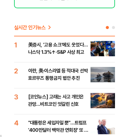
실시간 인기뉴스
1
6
美증시, '고용 쇼크'에도 웃었다…
[인
나스닥 1.3%↑·S&P 사상 최고
인사
2
7
이란, 美·이스라엘 등 적대국 선박
"아
호르무즈 통행금지 법안 추진
철 
데일
3
8
[코인뉴스] 고래는 사고 개인은
[단
관망…비트코인 엇갈린 신호
1%
4
9
"대통령은 세입자일 뿐"…트럼프
美 
'400만달러 백악관 연회장' 또 멈
일자