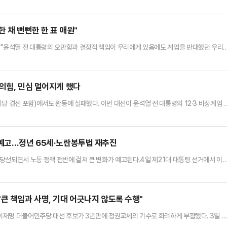
재명 더불어민주당 대선 후보의 당선이 사실상 확정된 순간에도, 안 의원은 역사적인 장면
일 오후 발표된 출구조사 결과에 따르면 김문수 대선 후보의 득표율은 39.3%로 집계됐
 기록했다.김용태 비상대책위원장을 비롯해 권성동 원내대표, 공동선…
 채 뻔뻔한 한 표 애원"
 "윤석열 전 대통령의 오만함과 결정적 책임이 우리에게 있음에도 계엄을 반대했던 우리
 국민 누구에게나 오명을 씌우려는 그 모든 것의 악행을 국민들께서는 똑똑히 기억하고 
우리는 쇄신하지 못했다. 우리는 계엄을 옹호한 채 보수의 가치만을 외치며 국민들께 뻔뻔한
당당한 후보는 전광훈의 광화문 단상에서 그 빛을 잃은 지 오래였고,…
의힘, 민심 멀어지게 했다
당 경선 포함)에서도 완등에 실패했다. 이번 대선이 윤석열 전 대통령의 12·3 비상계엄 
 대한 심판론이 상당했음에도, 대선 기간 내내 윤 전 대통령의 그림자를 벗어나지 못한 점
 서울 여의도 국민의힘 당사에서 기자회견을 열어 "국민의 선택을 겸허하게 받아들이겠
원 동지 여러분의 헌신에 감사하다"고 밝혔다. 그러면서 "대한민…
 예고…정년 65세·노란봉투법 재추진
당선되면서 노동 정책 전반에 걸쳐 큰 변화가 예고된다.4일 제21대 대통령 선거에서 이
정년연장 등이 추진될 예정이다.이 당선인의 노동공약 중 대표적인 하나는 주 4.5일제 도
유지하는 것을 골자로 한다.구체적으로는 금요일 반일 근무를 정착시키는 방식을 통해 주당
하겠다는 계획이다. 이와 함께 포괄임금제 금지를 근로기준법에 명문화…
큰 책임과 사명, 기대 어긋나지 않도록 수행"
 이재명 더불어민주당 대선 후보가 3년만에 정권교체의 기수로 화려하게 부활했다. 3일 
선거관리위원회에 따르면, 4일 0시 52분 기준 개표가 70.12%가 진행된 상황에서 이