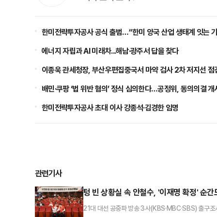
한미전략투자공사 공식 출범…“한미 양국 산업 생태계 잇는 가
에너지 자립과 AI 미래차...해남·광주서 답을 찾다
이종욱 관세청장, 부산우편집중국서 마약 검사 2차 저지선 점
배민·쿠팡 ‘법 위반 혐의’ 정식 심의한다…공정위, 동의의결 개
한미전략투자공사 초대 이사 강종석·김경한 임명
관련기사
텅 빈 상황실 속 안철수, '이재명 확정' 순
21대 대선 공중파 방송 3사(KBS·MBC·SBS) 