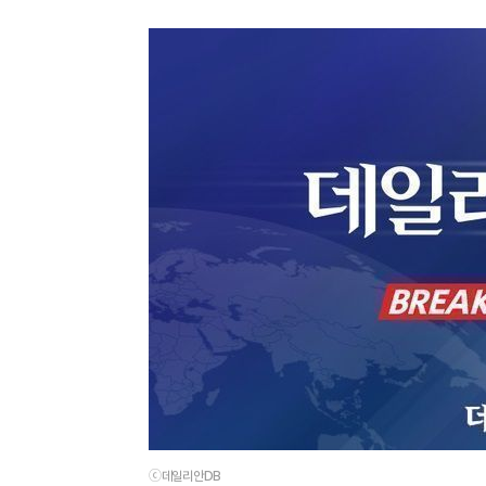
ⓒ데일리안DB