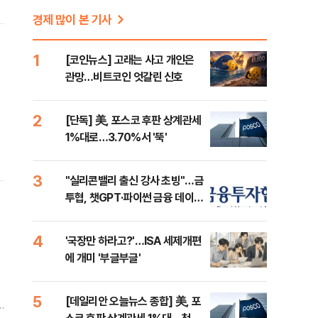
경제 많이 본 기사
1
[코인뉴스] 고래는 사고 개인은
관망…비트코인 엇갈린 신호
2
[단독] 美, 포스코 후판 상계관세
1%대로…3.70%서 '뚝'
3
"실리콘밸리 출신 강사 초빙"…금
투협, 챗GPT·파이썬 금융 데이터
분석 과정 개설
4
'국장만 하라고?'…ISA 세제개편
에 개미 '부글부글'
5
[데일리안 오늘뉴스 종합] 美, 포