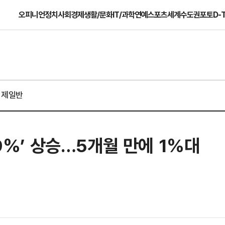
오피니언
정치
사회
경제
생활/문화
IT/과학
연예
스포츠
세계
수도권
포토
D-
경제일반
.9%’ 상승…5개월 만에 1%대