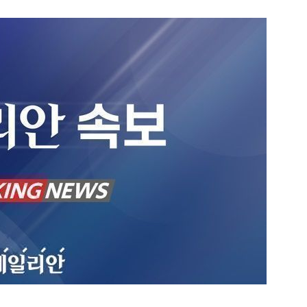
1
[속보] '길이 1.5m' 안동 물
이 출몰…한때 시민 대피 소동
2
"편해서 매일 신었는데"...전
'크록스'의 숨은 위험
3
송영길·김민석, '조희대 탄핵'
법사위원들 "즉시 대법관 제청
4
박지원이 본 호남 당심…"李대
함께한 김민석에 갈 것"
5
SK하이닉스, 주당 375원 
가 주주환원책 3분기 발표