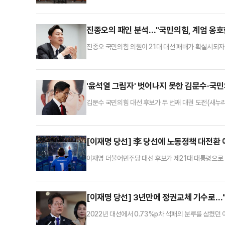
철수 의원은 끝까지 자리를 지켜 이목이 집중됐다. 이
지켜보겠다며 무거운 마음으로 상황실을 지킨 것이다.3
다. 이재명 더불어민주당 후보는 51.7%의 득표율을
진종오의 패인 분석…"국민의힘, 계엄 옹호한
진종오 국민의힘 의원이 21대 대선 패배가 확실시되자
속의 우리와, 더불어민주당과 야당에게, 이를 옹호하는
셨다"고 밝혔다.진종오 의원은 3일 밤 페이스북에 "
한 표를 애원했다"면서 이같이 말했다.그는 "청렴·정정
'윤석열 그림자' 벗어나지 못한 김문수·국민
김문수 국민의힘 대선 후보가 두 번째 대권 도전(새누리
포로 촉발돼 윤 전 대통령과 구(舊) 여당인 국민의힘에
이 가장 큰 패인으로 꼽힌다.김문수 후보는 4일 새벽
다"며 "나를 (대선 후보로) 선출해서 함께 뛰어준 당
[이재명 당선] 李 당선에 노동정책 대전환
이재명 더불어민주당 대선 후보가 제21대 대통령으로 
명 후보가 대통령으로 당선되면서 주 4.5일제 도입, 
이다. 실노동시간을 줄이면서도 임금 수준은 그대로 
법정 근로시간을 현행 40시간에서 36시간으로 단축
[이재명 당선] 3년만에 정권교체 기수로…"
2022년 대선에서 0.73%p차 석패의 분루를 삼켰던
시된 21대 대선에서 이 후보의 당선이 확실시된다.중앙