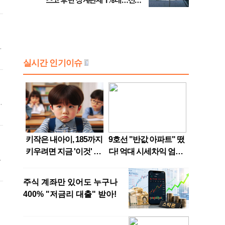
스코 후판 상계관세 1%대…천하
을
람, 의원 최초 논산훈련소 2박3일
'입소'
계
선
재
입
실
재