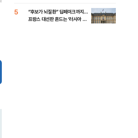
지
췄다
5
10
“후보가 뇌질환” 딥페이크까지…
호르
프랑스 대선판 흔드는 ‘러시아 검
경파
은손’