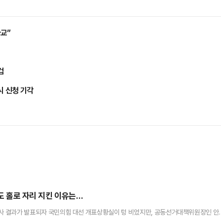
교”
검
시 신청 기각
간도 홀로 자리 지킨 이유는…
출구조사 결과가 발표되자 국민의힘 대선 개표상황실이 텅 비었지만, 공동선거대책위원장인 안