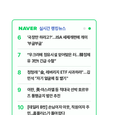
실시간 랭킹뉴스
6
놀이장서 구렁
'국장만 하라고?'…ISA 세제개편에 개미
'부글부글'
7
문가가 경고한
“우크라에 정유시설 얻어맞은 러…韓정제
유 3만t 긴급 수혈”
8
 외치자…與
정청래 "金, 레버리지 ETF 사과하라"…김
하라"
민석 "자기 얼굴에 침 뱉기"
9
통령과 1년
이란, 美·이스라엘 등 적대국 선박 호르무
즈 통행금지 법안 추진
10
분기배당…추
[데일리 B컷] 손님이자 이웃, 직원이자 주
민...홈플러스가 돌아왔다