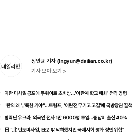
정인균 기자 (Ingyun@dailian.co.kr)
기사 모아 보기 >
이란 미사일 공포에 쿠웨이트 초비상…'이란계 학교 폐쇄' 전격 명령
"탄약 왜 부족한 거야"…트럼프, '이란전 무기고 고갈'에 국방장관 질책
병력난 우크라, 외국인 전사 1만 6000명 투입…중남미 출신 40%
日 "北 탄도미사일, EEZ 밖 낙하했지만 국제사회 평화 정면 위협"