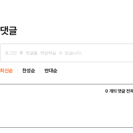
본부장을 역임하며 청년들과 공감대
여했다. 이로 인해 유권자들 사이에
받았고, 경기도와 국회에서…
댓글
최신순
찬성순
반대순
0 개의 댓글 전