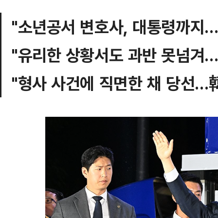
"소년공서 변호사, 대통령까지…
"유리한 상황서도 과반 못넘겨…
"형사 사건에 직면한 채 당선…韓