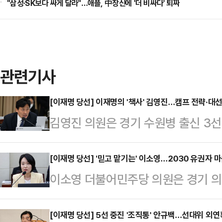
"삼성·SK보다 싸게 달라"…애플, 中창신에 '더 비싸다' 퇴짜
관련기사
[이재명 당선] 이재명의 '책사' 김영진…캠프 전략·대선
김영진 의원은 경기 수원병 출신 3선
원조 친명계 핵심으로 꼽힌다. 이재
었고, 2017년 이재명 캠프가 첫 대
[이재명 당선] '믿고 맡기는' 이소영…2030 유권자 
이소영 더불어민주당 의원은 경기 의
로 함께하며 정치적 동지 관계를 다져
1985년생 젊은 환경 전문가 출신 
대선을 이끌었고, 2023년 5월부터
의원이 된 후, 당 대변인과 원내대변
[이재명 당선] 5선 중진 '조직통' 안규백…선대위 외연
선 과정에서 김영진 의원은 이재명 