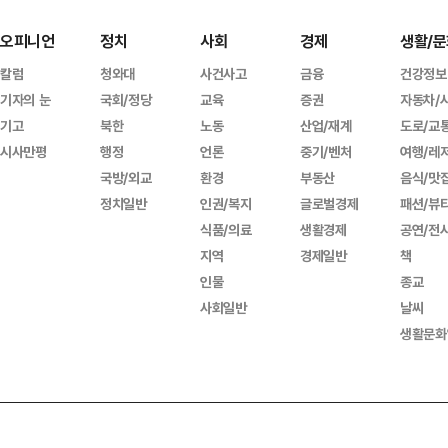
오피니언
정치
사회
경제
생활/문
칼럼
청와대
사건사고
금융
건강정보
기자의 눈
국회/정당
교육
증권
자동차/
기고
북한
노동
산업/재계
도로/교
시사만평
행정
언론
중기/벤처
여행/레
국방/외교
환경
부동산
음식/맛
정치일반
인권/복지
글로벌경제
패션/뷰
식품/의료
생활경제
공연/전
지역
경제일반
책
인물
종교
사회일반
날씨
생활문화