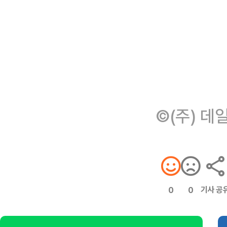
©(주) 데
기사 공
0
0