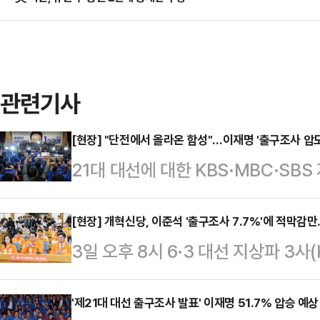
관련기사
[현장] "단전에서 올라온 함성"…이재명 '출구조사 압
21대 대선에 대한 KBS·MBC·S
민주당 후보가 51.7%로 발표되자
가득찼다.3일 이같은 출구조사 결과
[현장] 개혁신당, 이준석 '출구조사 7.7%'에 적막감
3일 오후 8시 6·3 대선 지상파 3사
(39.3%)보다 12.4%p, 이준석 
되자, 개혁신당 개표상황실은 적막
차이로 앞선 결과가 발표되면서다.
과 이주영·전성균 공동선대위원장, 
'제21대 대선 출구조사 발표' 이재명 51.7% 압승 예상
구조사 결과가 나오자마자 앉은 자리를