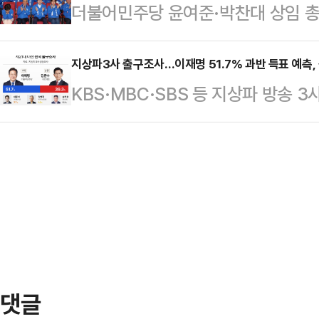
더불어민주당 윤여준·박찬대 상임 
등은 이날 의원회관에 마련된 개혁
싸안으며 기뻐했다. 흥분을 주체하지
들이 3일 서울 여의도 국회 의원회
다.방송3사 출구조사에 따르면, 이준
습도 보였다.…
실에서 출구조사 결과 발표가 나오자
지상파3사 출구조사…이재명 51.7% 과반 득표 예측, 
됐다. 이재명 더불어민주당 후보는 51
KBS·MBC·SBS 등 지상파 방송 
로 예측됐다.출구조사 결과가 발표되
불어민주당 후보가 51.7%로 과반 
만 응시했다.개혁신…
일 오후 8시에 발표한 출구조사 결과,
힘 후보는 39.3%를 득표할 것으로 
차범위를 한참 벗어났다. 이준석 개혁
다.지역별로 보면, 이재명 후보와 김
40.1% △경기 55.8%, 34.6% 
댓글