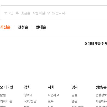
최신순
찬성순
반대순
0 개의 댓글 전
오피니언
정치
사회
경제
생활/문
칼럼
청와대
사건사고
금융
건강정보
기자의 눈
국회/정당
교육
증권
자동차/