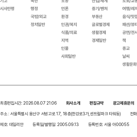
기고
북한
노동
산업/재계
도로/교
시사만평
행정
언론
중기/벤처
여행/레
국방/외교
환경
부동산
음식/맛
정치일반
인권/복지
글로벌경제
패션/뷰
식품/의료
생활경제
공연/전
지역
경제일반
책
인물
종교
사회일반
날씨
생활문화
최종편집시간: 2026.08.07 21:06
회사소개
편집규약
광고제휴문의
주소 : 서울특별시 용산구 서빙고로 17, 18층(한강로3가,센트럴파크 타워동)
전화 
제호: 데일리안
등록일/발행일: 2005.09.13
등록번호: 서울 아00055