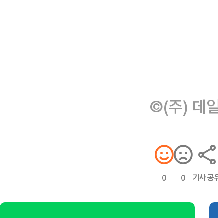
©(주) 데
기사 공
0
0