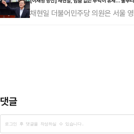
메시지를 전달하는 교량 역할을 수행
[이재명 당선] 채현일, 멈춤 없는 뚜벅이 유세…'풀뿌
(121만1457표), 권영국 민주노동당
채현일 더불어민주당 의원은 서울 영
위 국제협력단장을 맡아 재외 유권자
다.이재명 후보는 당선이 확실시되자
입성 전에는 영등포구청장을 지냈다. 
순한 선거운동을 넘어, '이재명 대통
구청장 가운데 최연소(1970년생)로 
정교하게 구축하는 데 주력했다는 평
한 정치인으로 주목받았다.채현일 의원
이 전 세계 교민 사회를 대상으로 펼
장 유세에 집중하며 수도권 민심을 
고치인 75.9% 달…
동을 구석구석 누비며 유권자들과 직
기울였다.그는 '뚜벅이 경청투어'를 
를 시작했…
댓글