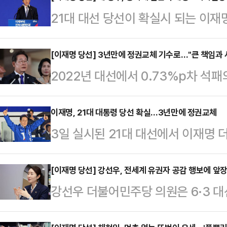
21대 대선 당선이 확실시 되는 이재
대 국무총리로 김민석 수석최고위원을
실장에는 강훈식 의원을, 정책실장
[이재명 당선] 3년만에 정권교체 기수로…"큰 책임과 
2022년 대선에서 0.73%p차 석
으로 전해졌다. 이재명 후보가 전날
대선 후보가 3년만에 정권교체의 기수
내용의 인선은 4일 공식 발표될 것
대 대선에서 이 후보의 당선이 확실
이재명, 21대 대통령 당선 확실…3년만에 정권교체
적 전략통인 4선 중진의원으로 서
3일 실시된 21대 대선에서 이재명
일 0시 52분 기준 개표가 70.12
지낸 '86 운동권' 출신이다. 지난 
되고 있다.이날 중앙선거관리위원회에 
48.51%(1190만6560표)를 얻
회의 전략기획본부장을 맡…
분 개표율 47.30% 기준 득표율 49
[이재명 당선] 강선우, 전세계 유권자 공감 행보에 
후보는 42.96%(1054만4167표
강선우 더불어민주당 의원은 6·3 
된다.김문수 국민의힘 대선 후보는 득표
대선 후보는 7.48%(183만6654
책 비전을 외교적 언어로 번역해내며
했다. 두 후보의 득표율 차는 6.48
주…