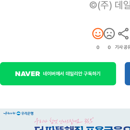
©(주) 데
기사 공
0
0
네이버에서 데일리안 구독하기