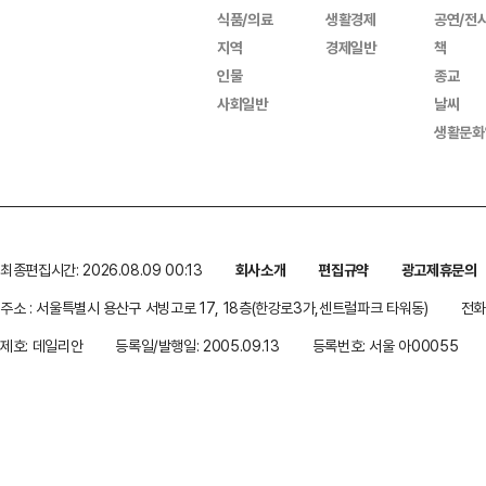
식품/의료
생활경제
공연/전
지역
경제일반
책
인물
종교
사회일반
날씨
생활문화
최종편집시간: 2026.08.09 00:13
회사소개
편집규약
광고제휴문의
주소 : 서울특별시 용산구 서빙고로 17, 18층(한강로3가,센트럴파크 타워동)
전화 
제호: 데일리안
등록일/발행일: 2005.09.13
등록번호: 서울 아00055