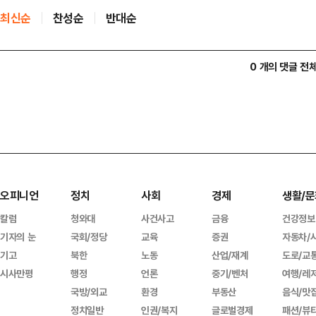
최신순
찬성순
반대순
0 개의 댓글 전
오피니언
정치
사회
경제
생활/문
칼럼
청와대
사건사고
금융
건강정보
기자의 눈
국회/정당
교육
증권
자동차/
기고
북한
노동
산업/재계
도로/교
시사만평
행정
언론
중기/벤처
여행/레
국방/외교
환경
부동산
음식/맛
정치일반
인권/복지
글로벌경제
패션/뷰