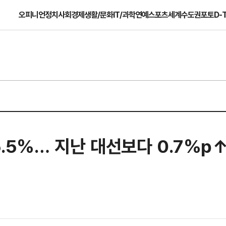
오피니언
정치
사회
경제
생활/문화
IT/과학
연예
스포츠
세계
수도권
포토
D-
5.5%… 지난 대선보다 0.7%p