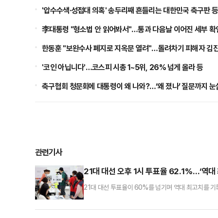
'압수수색·성접대 의혹' 송두리째 흔들리는 대한민국 축구판 
李대통령 "형소법 안 읽어봐서"…통과 다음날 이어진 세부 확인
한동훈 "보완수사 폐지로 지옥문 열려"…돌려차기 피해자 김진주
'코인 아닙니다'…코스피 시총 1~5위, 26% 넘게 올라 등
축구협회 청문회에 대통령이 왜 나와?…‘왜 졌나’ 질문까지 눈
관련기사
21대 대선 오후 1시 투표율 62.1%…‘역대
21대 대선 투표율이 60%를 넘기며 역대 최고치를 기록
현재 투표율은 62.1%로 집계됐다.3일 중앙선거관리위
최고치다. 오후 1시부터는 지난달 29~30일 진행된 
0.8%포인트(p) 높고 2017년 19대 대선의 동시간대 