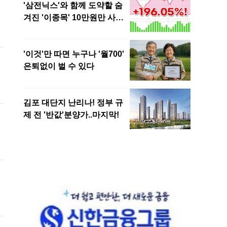
로
위
이
투
율
은