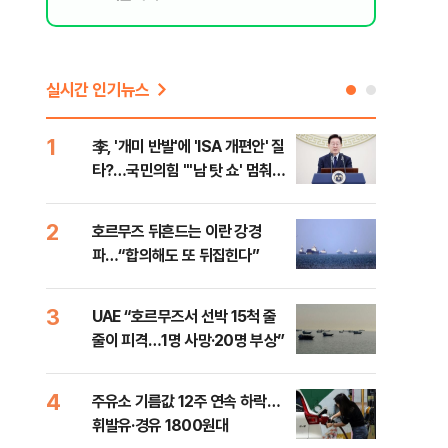
실시간 인기뉴스
1
6
李, '개미 반발'에 'ISA 개편안' 질
천안
타?…국민의힘 "'남 탓 쇼' 멈춰
이 
라"
사
2
7
호르무즈 뒤흔드는 이란 강경
[주
파…“합의해도 또 뒤집힌다”
다?
3
8
UAE “호르무즈서 선박 15척 줄
민주
줄이 피격…1명 사망·20명 부상”
청래
능 
4
9
주유소 기름값 12주 연속 하락…
"너
휘발유·경유 1800원대
운전