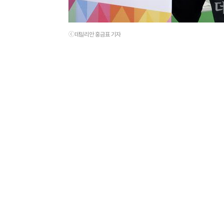
ⓒ데일리안 홍금표 기자