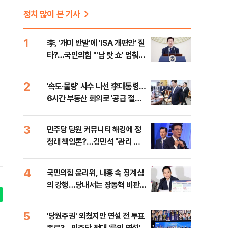
정치 많이 본 기사
1
李, '개미 반발'에 'ISA 개편안' 질
타?…국민의힘 "'남 탓 쇼' 멈춰
라"
2
'속도·물량' 사수 나선 李대통령…
6시간 부동산 회의로 '공급 절벽'
타개 총력전
3
민주당 당원 커뮤니티 해킹에 정
청래 책임론?…김민석 "관리 무
능 바로 잡아야"
4
국민의힘 윤리위, 내홍 속 징계심
의 강행…당내서는 장동혁 비판
목소리
5
'당원주권' 외쳤지만 연설 전 투표