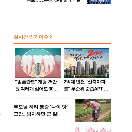
종료?…민주당 전대 '룰의 역설'