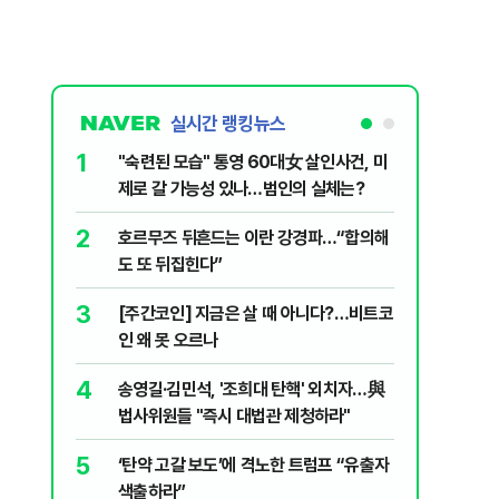
실시간 랭킹뉴스
1
6
"숙련된 모습" 통영 60대女 살인사건, 미
“우크라
제로 갈 가능성 있나…범인의 실체는?
정제유 3
2
7
호르무즈 뒤흔드는 이란 강경파…“합의해
입추 하루
도 또 뒤집힌다”
37도'…
있는 치료
3
8
[주간코인] 지금은 살 때 아니다?…비트코
李, '개미
인 왜 못 오르나
민의힘 "'
4
9
송영길·김민석, '조희대 탄핵' 외치자…與
UAE “
법사위원들 "즉시 대법관 제청하라"
격…1명 
5
10
‘탄약 고갈 보도’에 격노한 트럼프 “유출자
국민의힘 
색출하라”
당내서는