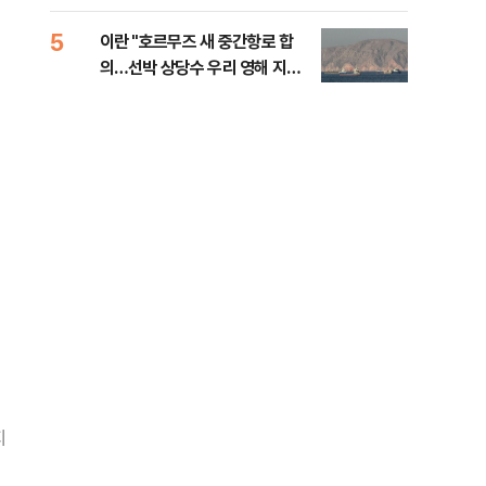
5
10
이란 "호르무즈 새 중간항로 합
폭염
의…선박 상당수 우리 영해 지난
층…
다"
지