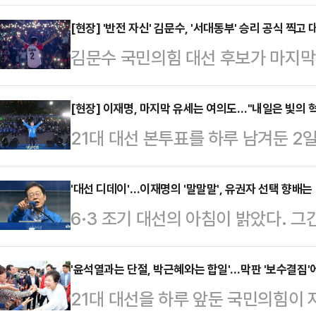
후보 지지 진위 논란과 이 후보의 사
를 부각하는데 화력을 최대치로 집중했
[현장] '반전 자신' 김문수, '서대동부' 승리 공식 찍고
김문수 국민의힘 대선 후보가 마지막 
관련 논란 등이 다수 벌어지면서 중도
한 '서대동부' 전략을 다시금 꺼내 
졌다 보고 이들을 최대한 투표장으로
시장을 시작으로 부산역·동대구역·대
[현장] 이재명, 마지막 유세는 여의도…"내일은 빛의 
의힘은 2일 짐 로저스의 이 후보 지지
21대 대선 본투표를 하루 남겨둔 2
데 이어 공식 선거 운동이 종료되는
짓말 선동'이라고 맹폭했다.김용태
지막 유세 장소로 택한 여의도광장 
을 찾아 청년들과 스킨십을 이어가며
중앙선거대책위원…
있었다. 이재명 후보는 해당 일정에
'대선 디데이'…이재명의 '말말말', 유권자 선택 향배는
보는 2일 제주도 동문시장에서 대선 
6·3 조기 대선의 아침이 밝았다. 
과 성남 지역 스케줄을 소화하고 피
자리에서는 제주도를 배경으로 한 드라
를 달리던 이재명 더불어민주당 후보인
상계엄이 선포된 곳이자, 국민과 계엄
관식'을 떠올리…
한 이재명 후보의 입장도 함께 조명
'윤석열과는 단절, 박근혜와는 합일'…막판 '보수결집'
다.이재명 후보는 이날 피날레 유세
21대 대선을 하루 앞둔 국민의힘이 
본선 당일 유권자 표심에 미칠 영향
6개월이 되는 날이다. 내일은 대한