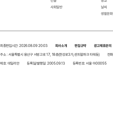
인물
종교
사회일반
날씨
생활문화
최종편집시간: 2026.08.09 20:03
회사소개
편집규약
광고제휴문의
주소 : 서울특별시 용산구 서빙고로 17, 18층(한강로3가,센트럴파크 타워동)
전화 
제호: 데일리안
등록일/발행일: 2005.09.13
등록번호: 서울 아00055