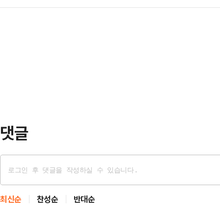
다른 역할을 기대하고 있다. 보수의
석열 전 대통령 탄핵으로 촉발된 이번
령"이라며 "내란 세…
대통령에겐 자제를, 박근혜 전 대통
워 '대세론'을 이어가고 있다. 그러
대통령은 2일 부산 범어사와 울산 장
에 대한 이 후보의 대응이 상대 진
이 대선 공식 선거운동 기간 중 공개
었다. 대표적으…
통령·육영수 여사 생가 방문과 같은 
세 번째다.이날 박 전 대통령은 사실
적인 지…
댓글
최신순
찬성순
반대순