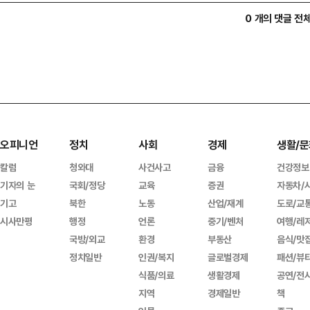
0 개의 댓글 전
오피니언
정치
사회
경제
생활/문
칼럼
청와대
사건사고
금융
건강정보
기자의 눈
국회/정당
교육
증권
자동차/
기고
북한
노동
산업/재계
도로/교
시사만평
행정
언론
중기/벤처
여행/레
국방/외교
환경
부동산
음식/맛
정치일반
인권/복지
글로벌경제
패션/뷰
식품/의료
생활경제
공연/전
지역
경제일반
책