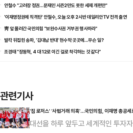
안철수 "고려장 정권…문재인 시즌2만도 못한 세제 개편안"
'이재명정권에 직격탄' 안철수, 오늘 오후 2시반 데일리안TV 전격 출연
靑 앞 몰려간 국민의힘 "보완수사권 거부권 행사하라"
발칵 뒤집힌 송파, '김대남 반대' 현수막 곳곳에…무슨 일?
조경태 "장동혁, 4 대 12로 이긴 걸로 착각하는 것 같다"
관련기사
'짐 로저스' '사법거래 의혹'…국민의힘, 이재명 총공세
대선을 하루 앞두고 세계적인 투자자