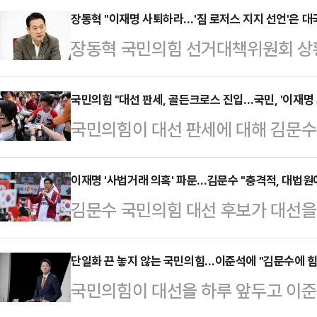
장동혁 "이재명 사퇴하라…'짐 로저스 지지 선언'은 대
장동혁 국민의힘 선거대책위원회 상
저스홀딩스 회장이 이재명 더불어민주
는 의혹 보도를 언급하며 "대선에서 
국민의힘 "대선 판세, 골든크로스 진입…국민, '이재명 
국민의힘이 대선 판세에 대해 김문수
거짓말을 했으면 후보직에서 사퇴하
명 더불어민주당 후보를 앞선 '골든
은 2일 오전 여의도 중앙당사에서 
앙선거대책위원회 대변인단장은 2일
이재명 '사법거래 의혹' 파문…김문수 "충격적, 대법원
보 지지 선언이 허위였다는 점을 가
김문수 국민의힘 대선 후보가 대선을
자들과 만나 "현장에서 보여지는 분위
게 됐고, 국제사회에서 대한민국 신
어민주당 대선 후보의 이른바 '사법거
체 판세를 숫자로 말할 수 없지만 
장은 "누가 봐도 이상한 형…
에 내통자가 있다는 실토냐"라고 비
단일화 끈 놓지 않는 국민의힘…이준석에 "김문수에 힘
이는 김 후보의 전날 관측과 같은 맥
국민의힘이 대선을 하루 앞두고 이준
이재명 후보가 김어준 씨 유튜브에 
기자들과 만나 "지금 여러 여론조사