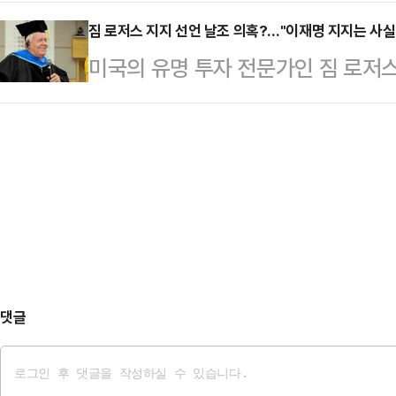
결단할 때"라며 "이재명 범죄세력의
관련해 "과거 대법원에서 이재명을 살
선다고 나오는 것으로 알…
모아주시길 부탁드린다"고 호소했다.
짐 로저스 지지 선언 날조 의혹?…"이재명 지지는 사실"
는 부족했던 것이냐"면서 이같이 밝혔
미국의 유명 투자 전문가인 짐 로저
래는 이준석, 그러나. 아니 그래서 
종의 특종이 될 수 있는 얘기를 하자
주당 대선 후보 지지 선언을 한 것이 
내대표는 "그동안 침묵했던 여론이 
소통은 일부 …
붙고 있다.민주당 의원의 주선으로 
를 반드시 막아야 한다는 국민의 절
지지 선언을 한 게 맞다는 입장이지만
모여들고 있다"며 "이 흐름을 개혁신
일 회신을 통해 "그런 적이 없다"는
실 것이다. 그런데 …
가짜 지지 선언을 날조한 사기극이자
전 개성공단지원재단 이사장은 1일 
후보 지지는 사…
댓글