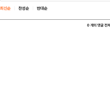
최신순
찬성순
반대순
0 개의 댓글 전