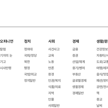
오피니언
정치
사회
경제
생활/문
칼럼
청와대
사건사고
금융
건강정보
기자의 눈
국회/정당
교육
증권
자동차/
기고
북한
노동
산업/재계
도로/교
시사만평
행정
언론
중기/벤처
여행/레
국방/외교
환경
부동산
음식/맛
정치일반
인권/복지
글로벌경제
패션/뷰
식품/의료
생활경제
공연/전
지역
경제일반
책
인물
종교
사회일반
날씨