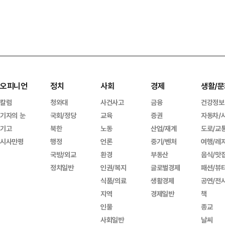
오피니언
정치
사회
경제
생활/문
칼럼
청와대
사건사고
금융
건강정보
기자의 눈
국회/정당
교육
증권
자동차/
기고
북한
노동
산업/재계
도로/교
시사만평
행정
언론
중기/벤처
여행/레
국방/외교
환경
부동산
음식/맛
정치일반
인권/복지
글로벌경제
패션/뷰
식품/의료
생활경제
공연/전
지역
경제일반
책
인물
종교
사회일반
날씨