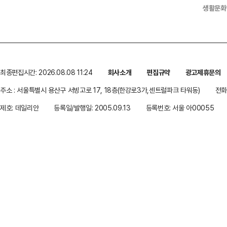
생활문화
최종편집시간: 2026.08.08 11:24
회사소개
편집규약
광고제휴문의
주소 : 서울특별시 용산구 서빙고로 17, 18층(한강로3가,센트럴파크 타워동)
전화 
제호: 데일리안
등록일/발행일: 2005.09.13
등록번호: 서울 아00055