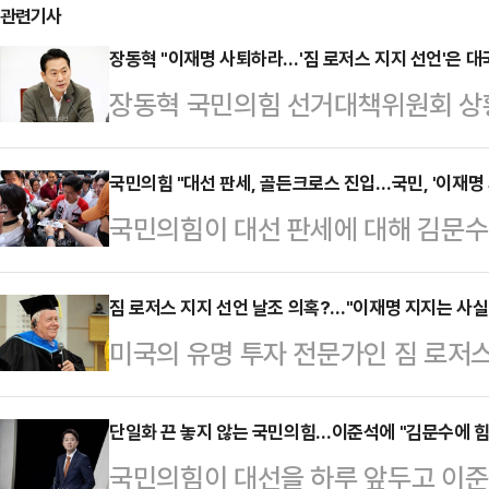
관련기사
장동혁 "이재명 사퇴하라…'짐 로저스 지지 선언'은 대
장동혁 국민의힘 선거대책위원회 상
저스홀딩스 회장이 이재명 더불어민주
는 의혹 보도를 언급하며 "대선에서 
국민의힘 "대선 판세, 골든크로스 진입…국민, '이재명 
국민의힘이 대선 판세에 대해 김문수
거짓말을 했으면 후보직에서 사퇴하
명 더불어민주당 후보를 앞선 '골든
은 2일 오전 여의도 중앙당사에서 
앙선거대책위원회 대변인단장은 2일
짐 로저스 지지 선언 날조 의혹?…"이재명 지지는 사실"
보 지지 선언이 허위였다는 점을 가
미국의 유명 투자 전문가인 짐 로저
자들과 만나 "현장에서 보여지는 분위
게 됐고, 국제사회에서 대한민국 신
주당 대선 후보 지지 선언을 한 것이 
체 판세를 숫자로 말할 수 없지만 
장은 "누가 봐도 이상한 형…
붙고 있다.민주당 의원의 주선으로 
단일화 끈 놓지 않는 국민의힘…이준석에 "김문수에 힘
이는 김 후보의 전날 관측과 같은 맥
국민의힘이 대선을 하루 앞두고 이준
지지 선언을 한 게 맞다는 입장이지만
기자들과 만나 "지금 여러 여론조사