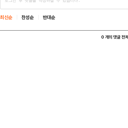
최신순
찬성순
반대순
0 개의 댓글 전