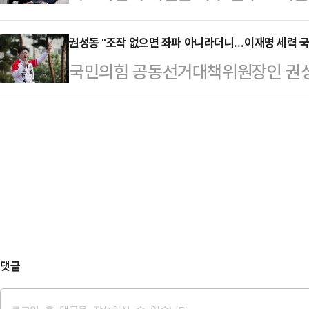
결단할 때"라며 "이재명 범죄세력의
일 회신을 통해 "그런 적이 없다"는
선다고 나오는 것으로 알…
모아주시길 부탁드린다"고 호소했다.
권성동 "조작 없으면 좌파 아니라더니…이재명 세력 
가짜 지지 선언을 날조한 사기극이자
국민의힘 공동선거대책위원장인 권성
래는 이준석, 그러나. 아니 그래서 
전 개성공단지원재단 이사장은 1일 
회장이 이재명 더불어민주당 대선 후
내대표는 "그동안 침묵했던 여론이 
후보 지지는 사…
의혹 보도가 나오자 "사기와 조작이
를 반드시 막아야 한다는 국민의 절
범죄 세력이 국내에서 하던 버릇 못
모여들고 있다"며 "이 흐름을 개혁신
것"이라고 비판했다.권성동 원내대표
실 것이다. 그런데 …
인 투자자 짐 로저스가 이 후보를 지
상한 형식의 이상한 지지선언'이었다
같이 말했다.그는 "이 사실…
댓글