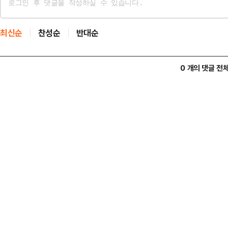
최신순
찬성순
반대순
0 개의 댓글 전