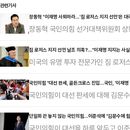
관련기사
장동혁 "이재명 사퇴하라…'짐 로저스 지지 선언'은 대
장동혁 국민의힘 선거대책위원회 상
저스홀딩스 회장이 이재명 더불어민주
는 의혹 보도를 언급하며 "대선에서 
짐 로저스 지지 선언 날조 의혹?…"이재명 지지는 사실"
미국의 유명 투자 전문가인 짐 로저
거짓말을 했으면 후보직에서 사퇴하
주당 대선 후보 지지 선언을 한 것이 
은 2일 오전 여의도 중앙당사에서 
붙고 있다.민주당 의원의 주선으로 
국민의힘 "대선 판세, 골든크로스 진입…국민, '이재명 
보 지지 선언이 허위였다는 점을 가
국민의힘이 대선 판세에 대해 김문수
지지 선언을 한 게 맞다는 입장이지만
게 됐고, 국제사회에서 대한민국 신
명 더불어민주당 후보를 앞선 '골든
일 회신을 통해 "그런 적이 없다"는
장은 "누가 봐도 이상한 형…
앙선거대책위원회 대변인단장은 2일
단일화 끈 놓지 않는 국민의힘…이준석에 "김문수에 힘
가짜 지지 선언을 날조한 사기극이자
국민의힘이 대선을 하루 앞두고 이준
자들과 만나 "현장에서 보여지는 분위
전 개성공단지원재단 이사장은 1일 