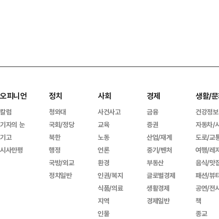
오피니언
정치
사회
경제
생활/문
칼럼
청와대
사건사고
금융
건강정보
기자의 눈
국회/정당
교육
증권
자동차/
기고
북한
노동
산업/재계
도로/교
시사만평
행정
언론
중기/벤처
여행/레
국방/외교
환경
부동산
음식/맛
정치일반
인권/복지
글로벌경제
패션/뷰
식품/의료
생활경제
공연/전
지역
경제일반
책
인물
종교