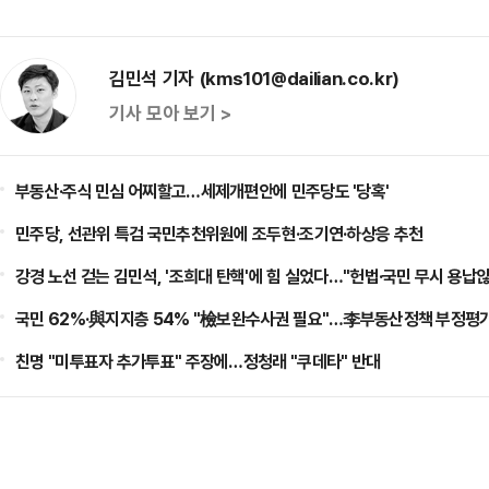
김민석 기자 (kms101@dailian.co.kr)
기사 모아 보기 >
부동산·주식 민심 어찌할고…세제개편안에 민주당도 '당혹'
민주당, 선관위 특검 국민추천위원에 조두현·조기연·하상응 추천
강경 노선 걷는 김민석, '조희대 탄핵'에 힘 실었다…"헌법·국민 무시 용납
국민 62%·與지지층 54% "檢보완수사권 필요"…李부동산정책 부정평가
친명 "미투표자 추가투표" 주장에…정청래 "쿠데타" 반대