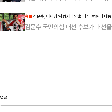
결단할 때"라며 "이재명 범죄세력의
체 판세를 숫자로 말할 수 없지만 
후보 지지는 사…
모아주시길 부탁드린다"고 호소했다.
속보
김문수, 이재명 '사법거래 의혹'에 "대법원에 내
이는 김 후보의 전날 관측과 같은 맥
김문수 국민의힘 대선 후보가 대선을
래는 이준석, 그러나. 아니 그래서 
기자들과 만나 "지금 여러 여론조사
어민주당 대선 후보의 이른바 '사법거
내대표는 "그동안 침묵했던 여론이 
선다고 나오는 것으로 알…
에 내통자가 있다는 실토냐"라고 반
를 반드시 막아야 한다는 국민의 절
이날 오전 이재명 후보가 김어준 씨
모여들고 있다"며 "이 흐름을 개혁신
한 발언과 관련해 "과거 대법원에서 
실 것이다. 그런데 …
한 명만으로는 부족했던 것이냐"라며
괴, 사법농단"이라고 규정했다.
댓글