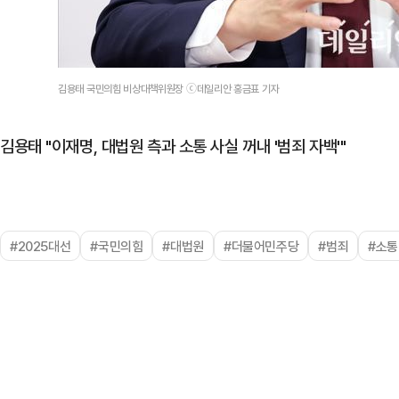
김용태 국민의힘 비상대책위원장 ⓒ데일리안 홍금표 기자
김용태 "이재명, 대법원 측과 소통 사실 꺼내 '범죄 자백'"
#2025대선
#국민의힘
#대법원
#더불어민주당
#범죄
#소통